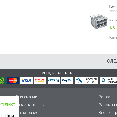
Безв
сив
Кат
€ 0
Кат
СЛЕ
МЕТОДИ ЗА ПЛАЩАНЕ
Рекламации
За нас
ителност
Отказ на поръчка
За компан
Регистрация
Внос и тъ
 подобрим