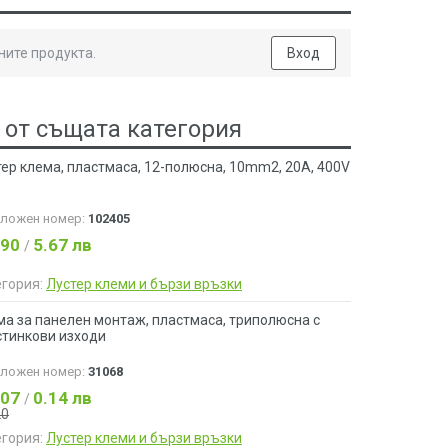
ните продукта.
Вход
 от същата категория
ер клема, пластмаса, 12-полюсна, 10mm2, 20A, 400V
аложен номер:
102405
.90
5.67 лв
/
егория:
Лустер клеми и бързи връзки
ма за панелен монтаж, пластмаса, триполюсна с
стинкови изходи
аложен номер:
31068
.07
0.14 лв
/
20
егория:
Лустер клеми и бързи връзки