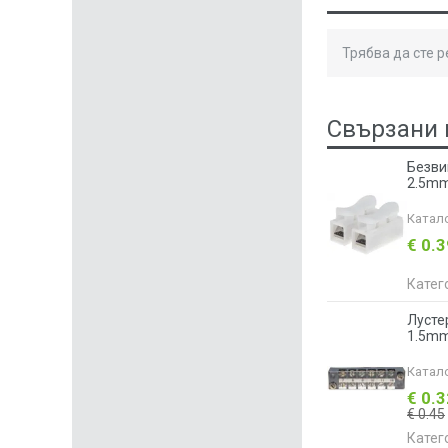
Трябва да сте 
Свързани 
Безвин
2.5m
Катал
€ 0.
Катег
Лусте
1.5mm
Катал
€ 0.
€ 0.45
Катег