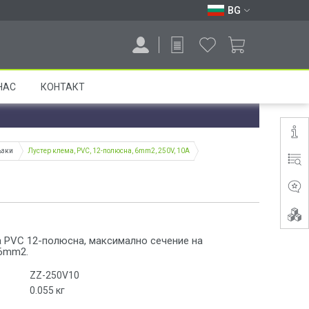
BG
НАС
КОНТАКТ
ъзки
Лустер клема, PVC, 12-полюсна, 6mm2, 250V, 10A
а PVC 12-полюсна, максимално сечение на
6mm2.
ZZ-250V10
0.055
кг