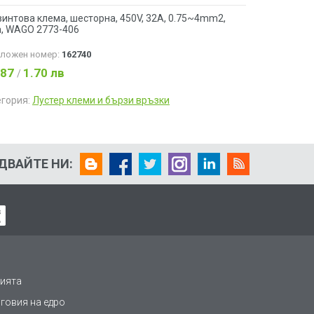
интова клема, шесторна, 450V, 32A, 0.75~4mm2,
а, WAGO 2773-406
аложен номер:
162740
.87
1.70 лв
/
егория:
Лустер клеми и бързи връзки
ДВАЙТЕ НИ:
ията
рговия на едро