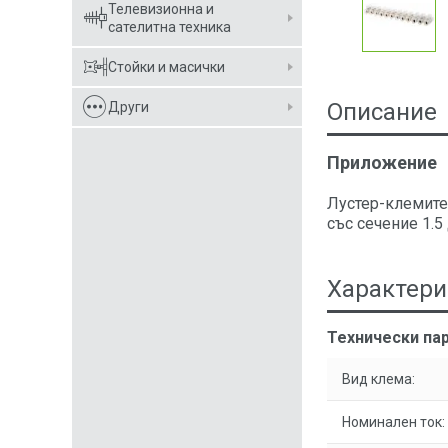
Телевизионна и
сателитна техника
Стойки и масички
Описание
Други
Приложение
Лустер-клемите
със сечение 1.5
Характери
Технически пар
Вид клема:
Номинален ток: