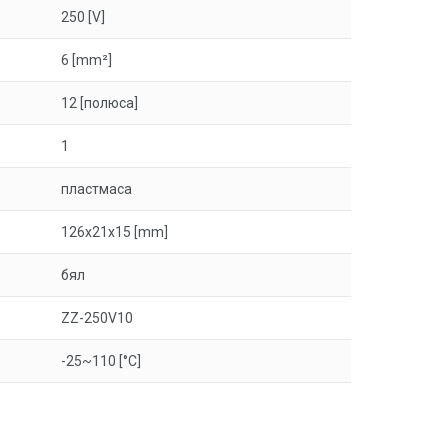
250 [V]
6 [mm²]
12 [полюса]
1
пластмаса
126x21x15 [mm]
бял
ZZ-250V10
-25~110 [°C]