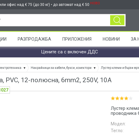
НОВО
ли офис над € 75 (до 30 кг) • до автомат над € 50
ЦИИ
РАЗПРОДАЖБА
ПРИЛОЖЕНИЯ
НОВИНИ
ЗА 
Цените са с включен ДДС
лектротехника
Накрайници за кабели, букси, конектори
Лустер клеми и бързи вр
а, PVC, 12-полюсна, 6mm2, 250V, 10A
1027
Лустер клем
проводника 
Модел:
Тегло: