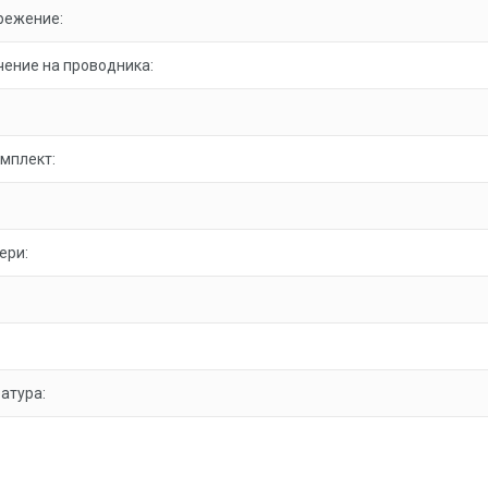
режение:
ение на проводника:
омплект:
ери:
атура: