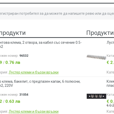
регистриран потребител за да можете да напишете ревю или да оце
продукти
Продукти
това клема, 2 отвора, за кабел със сечение 0.5-
Луст
m2
ожен номер:
96532
Кат
39
0.76 лв
€ 2
/
ория:
Лустер клеми и бързи връзки
Кат
р клема, бакелит, с предпазен капак, 6 полюсни,
Кле
2, 220V
пла
ожен номер:
31054
Кат
32
0.63 лв
€ 0
/
€ 0.
ория:
Лустер клеми и бързи връзки
Кат