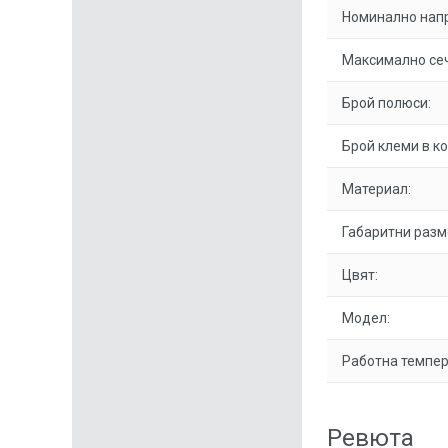
Номинално нап
Максимално сеч
Брой полюси:
Брой клеми в к
Материал:
Габаритни разм
Цвят:
Модел:
Работна темпер
Ревюта