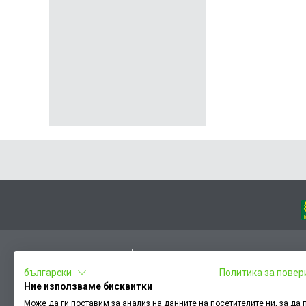
Начало
български
Политика за повер
Вход
Ние използваме бисквитки
Чести въпроси
Може да ги поставим за анализ на данните на посетителите ни, за да