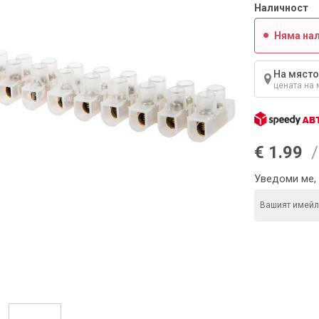
Наличност
Няма на
На място
цената на 
€ 1.99
/
Уведоми ме, 