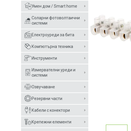
Умен дом / Smart home
Соларни фотоволтаични
системи
Електроуреди за бита
Компютърна техника
Инструменти
Измервателни уреди и
системи
Озвучаване
Резервни части
Кабели с конектори
Крепежни елементи