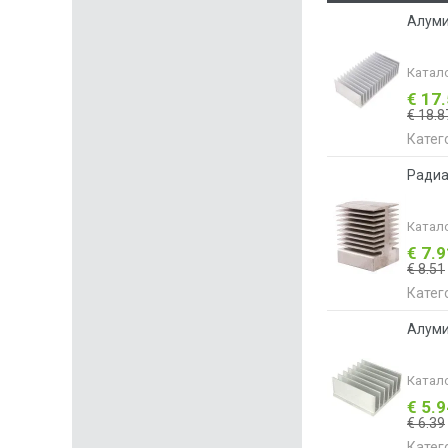
Алуми
Катал
€ 17
€ 18.8
Катег
Радиа
Катал
€ 7.
€ 8.51
Катег
Алуми
Катал
€ 5.
€ 6.39
Катег