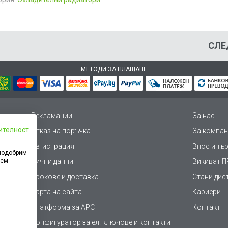
СЛЕ
МЕТОДИ ЗА ПЛАЩАНЕ
Рекламации
За нас
ителност
Отказ на поръчка
За компан
Регистрация
Внос и тъ
 подобрим
дем
Лични данни
Викиват ПР
Срокове и доставка
Стани дис
Карта на сайта
Кариери
Платформа за AРС
Контакт
Конфигуратор за ел. ключове и контакти