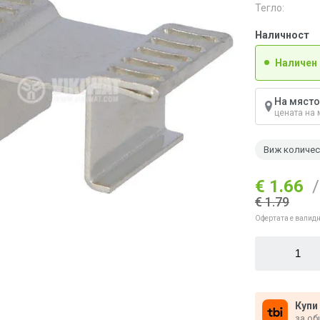
Тегло:
Наличност
Наличен
На място
цената на 
Виж количе
€ 1.66
/
€ 1.79
Офертата е валидн
Купи
за об