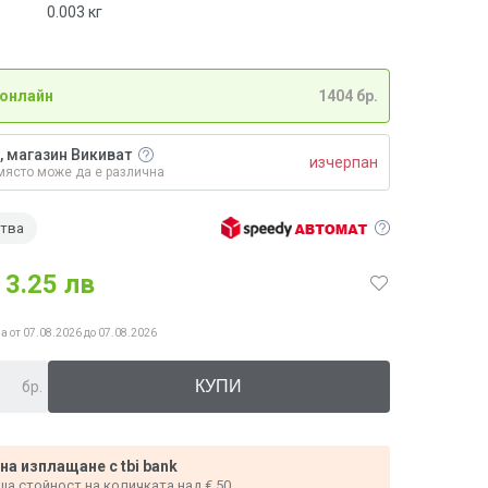
0.003
кг
 онлайн
1404 бр.
, магазин Викиват
изчерпан
място може да е различна
ства
3.25 лв
а от 07.08.2026 до 07.08.2026
бр.
 на изплащане с tbi bank
ща стойност на количката над € 50