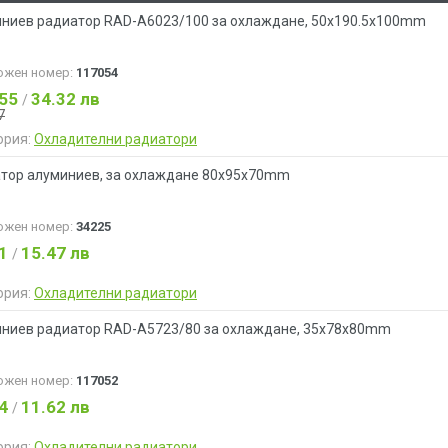
ниев радиатор RAD-A6023/100 за охлаждане, 50x190.5x100mm
ожен номер:
117054
.55
34.32 лв
/
7
ория:
Охладителни радиатори
тор алуминиев, за охлаждане 80х95х70mm
ожен номер:
34225
91
15.47 лв
/
ория:
Охладителни радиатори
ниев радиатор RAD-A5723/80 за охлаждане, 35x78x80mm
ожен номер:
117052
94
11.62 лв
/
ория:
Охладителни радиатори