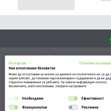
Начало
български
Политика за повер
Вход
Ние използваме бисквитки
Чести въпроси
Може да ги поставим за анализ на данните на посетителите ни, за да
нашия уебсайт, да покажем персонализирано съдържание и да ви да
Оплакване / похвала
страхотно изживяване на уебсайта. За повече информация относно
Условия за ползване
бисквитките, които използваме, отворете настройките.
КЗП
Необходими
Ефективност
Как да намеря документ към поръчка
Функционални
Рекламни
Политика за бисквитки