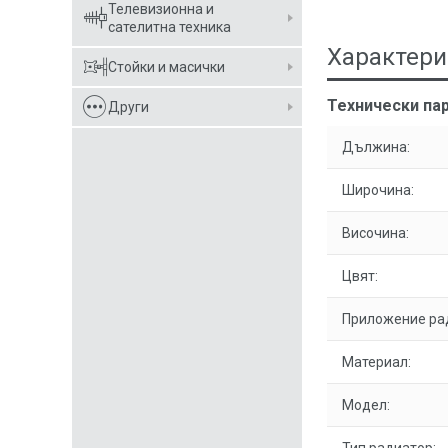
Телевизионна и
сателитна техника
Характери
Стойки и масички
Технически па
Други
Дължина:
Широчина:
Височина:
Цвят:
Приложение ра
Материал:
Модел: