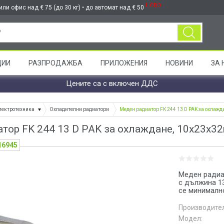
НОВО
ли офис над € 75 (до 30 кг) • до автомат над € 50
ЦИИ
РАЗПРОДАЖБА
ПРИЛОЖЕНИЯ
НОВИНИ
ЗА 
Цените са с включен ДДС
лектротехника
Охладителни радиатори
Меден радиатор FK 244 13 D PAK за охлаж
тор FK 244 13 D PAK за охлаждане, 10x23x
16945
Меден радиа
с дължина 1
се минимално
Производител
Модел: