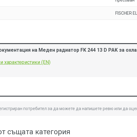
пресован
FISCHER E
окументация на Меден радиатор FK 244 13 D PAK за ох
и характеристики (EN)
регистриран потребител за да можете да напишете ревю или да оце
от същата категория