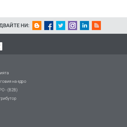
ДВАЙТЕ НИ:
ията
рговия на едро
О - (B2B)
трибутор