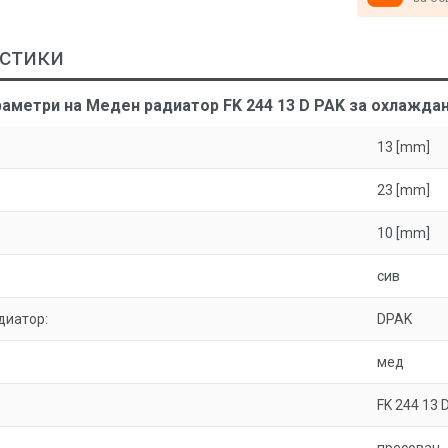
стики
раметри на Меден радиатор FK 244 13 D PAK за охлажда
13 [mm]
23 [mm]
10 [mm]
сив
диатор:
DPAK
мед
FK 244 13 