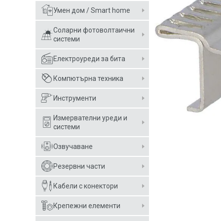
Умен дом / Smart home
Соларни фотоволтаични
системи
Електроуреди за бита
Компютърна техника
Инструменти
Измервателни уреди и
системи
Озвучаване
Резервни части
Кабели с конектори
Крепежни елементи