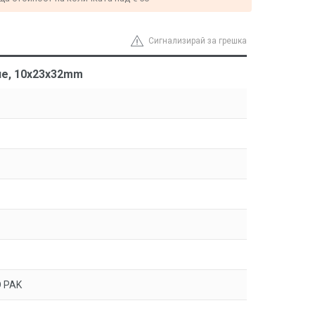
Сигнализирай за грешка
не, 10x23x32mm
D PAK