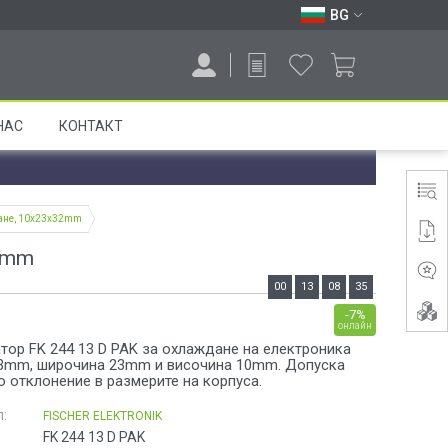
BG
НАС
КОНТАКТ
дане, 10x23x32mm
32mm
00
13
08
35
-7%
онлайн
тор FK 244 13 D PAK за охлаждане на електроника
3mm, широчина 23mm и височина 10mm. Допуска
 отклонение в размерите на корпуса.
:
FISCHER ELEKTRONIK
FK 244 13 D PAK