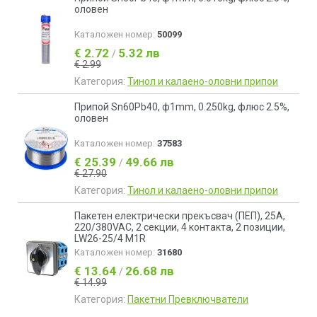
оловен
Каталожен номер:
50099
€ 2.72
5.32 лв
/
€ 2.99
Категория:
Тинол и калаено-оловни припои
Припой Sn60Pb40, ф1mm, 0.250kg, флюс 2.5%,
оловен
Каталожен номер:
37583
€ 25.39
49.66 лв
/
€ 27.90
Категория:
Тинол и калаено-оловни припои
Пакетен електрически прекъсвач (ПЕП), 25А,
220/380VAC, 2 секции, 4 контакта, 2 позиции,
LW26-25/4 M1R
Каталожен номер:
31680
€ 13.64
26.68 лв
/
€ 14.99
Категория:
Пакетни Превключватели