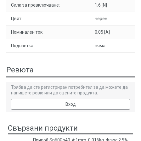
Сила за превключване:
1.6 [N]
Цвят:
черен
Номинален ток:
0.05 [A]
Подсветка:
няма
Ревюта
Трябва да сте регистриран потребител за да можете да
напишете ревю или да оцените продукта.
Вход
Свързани продукти
Припой Sn60Pb40, ф1mm, 0.016kg, флюс 2.5%,