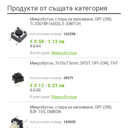
Продукти от същата категория
Микробутон, с пера за запояване, OFF-(ON),
TL3301NF160QG, E-SWITCH
Каталожен номер:
142294
€ 0.58
1.13 лв
/
€ 0.64
Категория:
Микробутони
Микробутон, 7x10x7.5mm, SPST, OFF-(ON), THT
Каталожен номер:
20371
€ 0.12
0.23 лв
/
€ 0.35
Категория:
Микробутони
Микробутон, с пера за запояване, OFF-(ON),
B3F-105, OMRON
Каталожен номер:
142025