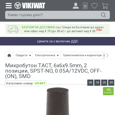
БЕЗПЛАТНА ДОСТАВКА
със Спиди за България до адрес
НОВО
или офис над € 75 (до 30 кг) • до автомат над € 50
Цените са с включен ДДС
Продукти
Електротехника
Превключватели и индикатори
Мик
Микробутон TACT, 6x6x9.5mm, 2
позиции, SPST-NO, 0.05A/12VDC, OFF-
(ON), SMD
00
18
35
09
101497
Каталожен номер:
-9%
онлайн