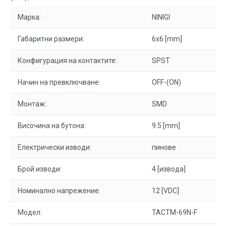
Марка:
NINIGI
Габаритни размери:
6x6 [mm]
Конфигурация на контактите:
SPST
Начин на превключване:
OFF-(ON)
Монтаж:
SMD
Височина на бутона:
9.5 [mm]
Електрически изводи:
пинове
Брой изводи:
4 [извода]
Номинално напрежение:
12 [VDC]
Модел:
TACTM-69N-F