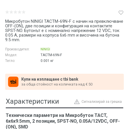
Микробутон NINIGI TACTM-69N-F с начин на превключване
OFF-(ON), две позиции и конфигурация на контактите
SPST-NO. Бутонът е с номинално напрежение 12 VDC, ток
0.05 A, размери на корпуса 6x6 mm и височина на бутона
9.5 mm.
Производител:
NINIGI
Модел:
TACTM-69N-F
Тегло:
0.001
кг
Купи на изплащане с tbi bank
за обща стойност на количката над € 50
Характеристики
Сигнализирай за грешка
Технически параметри на Микробутон TACT,
6x6x9.5mm, 2 позиции, SPST-NO, 0.05A/12VDC, OFF-
(ON), SMD