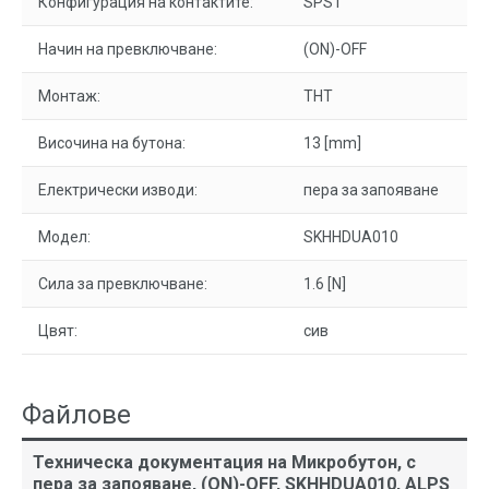
Конфигурация на контактите:
SPST
Начин на превключване:
(ON)-OFF
Монтаж:
THT
Височина на бутона:
13 [mm]
Електрически изводи:
пера за запояване
Модел:
SKHHDUA010
Сила за превключване:
1.6 [N]
Цвят:
сив
Файлове
Техническа документация на Микробутон, с
пера за запояване, (ON)-OFF, SKHHDUA010, ALPS