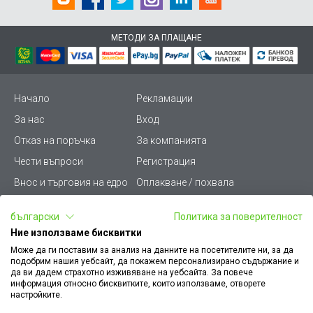
МЕТОДИ ЗА ПЛАЩАНЕ
Начало
Рекламации
За нас
Вход
Отказ на поръчка
За компанията
Чести въпроси
Регистрация
Внос и търговия на едро
Оплакване / похвала
Лични данни
Викиват ПРО - (B2B)
български
Политика за поверителност
Условия за ползване
Срокове и доставка
Ние използваме бисквитки
Стани дистрибутор
КЗП
Може да ги поставим за анализ на данните на посетителите ни, за да
подобрим нашия уебсайт, да покажем персонализирано съдържание и
Карта на сайта
Кариери
да ви дадем страхотно изживяване на уебсайта. За повече
информация относно бисквитките, които използваме, отворете
Как да намеря документ
Платформа за AРС
настройките.
към поръчка