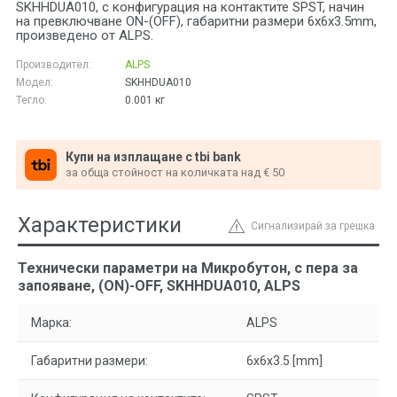
SKHHDUA010, с конфигурация на контактите SPST, начин
на превключване ON-(OFF), габаритни размери 6x6x3.5mm,
произведено от ALPS.
Производител:
ALPS
Модел:
SKHHDUA010
Тегло:
0.001
кг
Купи на изплащане с tbi bank
за обща стойност на количката над € 50
Характеристики
Сигнализирай за грешка
Технически параметри на Микробутон, с пера за
запояване, (ON)-OFF, SKHHDUA010, ALPS
Марка:
ALPS
Габаритни размери:
6x6x3.5 [mm]