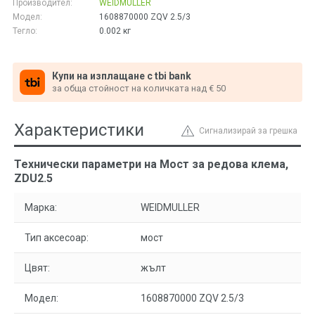
Производител:
WEIDMULLER
Модел:
1608870000 ZQV 2.5/3
Тегло:
0.002
кг
Купи на изплащане с tbi bank
за обща стойност на количката над € 50
Характеристики
Сигнализирай за грешка
Технически параметри на Мост за редова клема,
ZDU2.5
Марка:
WEIDMULLER
Тип аксесоар:
мост
Цвят:
жълт
Модел:
1608870000 ZQV 2.5/3