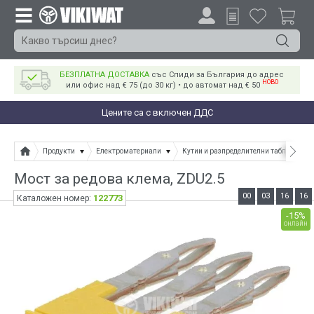
БЕЗПЛАТНА ДОСТАВКА
със Спиди за България до адрес
НОВО
или офис над € 75 (до 30 кг) • до автомат над € 50
Цените са с включен ДДС
Продукти
Електроматериали
Кутии и разпределителни табла
Мост за редова клема, ZDU2.5
00
03
16
16
122773
Каталожен номер:
-15%
онлайн