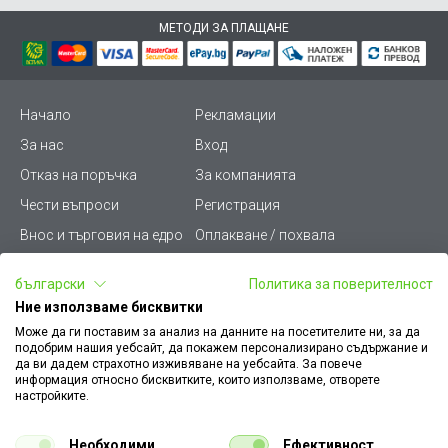
МЕТОДИ ЗА ПЛАЩАНЕ
Начало
Рекламации
За нас
Вход
Отказ на поръчка
За компанията
Чести въпроси
Регистрация
Внос и търговия на едро
Оплакване / похвала
Лични данни
Викиват ПРО - (B2B)
български
Политика за поверителност
Условия за ползване
Срокове и доставка
Ние използваме бисквитки
Стани дистрибутор
КЗП
Може да ги поставим за анализ на данните на посетителите ни, за да
подобрим нашия уебсайт, да покажем персонализирано съдържание и
Карта на сайта
Кариери
да ви дадем страхотно изживяване на уебсайта. За повече
информация относно бисквитките, които използваме, отворете
Как да намеря документ
Платформа за AРС
настройките.
към поръчка
Контакт
Политика за бисквитки
Необходими
Ефективност