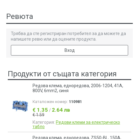
Ревюта
Трябва да сте регистриран потребител за да можете да
напишете ревю или да оцените продукта.
Вход
Продукти от същата категория
Редова клема, едноредова, 2006-1204, 41A,
800V, 6mm2, синя
Каталожен номер:
110981
€ 1.35
2.64 лв
/
€ 1.59
Категория:
Редови клеми за електрическо
табло
Редова клема, едноредова, ZS50-BL, 150A,