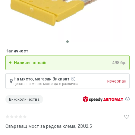
Наличност
Наличен онлайн
498 бр.
На място, магазин Викиват
изчерпан
цената на място може да е различна
Виж количества
Свързващ мост за редова клема, ZDU2.5.