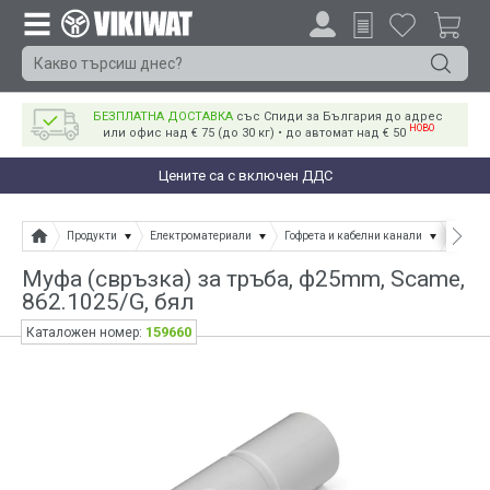
БЕЗПЛАТНА ДОСТАВКА
със Спиди за България до адрес
НОВО
или офис над € 75 (до 30 кг) • до автомат над € 50
Цените са с включен ДДС
Продукти
Електроматериали
Гофрета и кабелни канали
Гофре
Муфа (свръзка) за тръба, ф25mm, Scame,
862.1025/G, бял
159660
Каталожен номер: