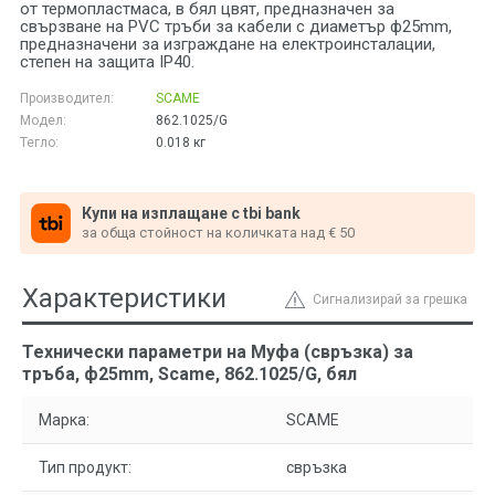
от термопластмаса, в бял цвят, предназначен за
свързване на PVC тръби за кабели с диаметър ф25mm,
предназначени за изграждане на електроинсталации,
степен на защита IP40.
Производител:
SCAME
Модел:
862.1025/G
Тегло:
0.018
кг
Купи на изплащане с tbi bank
за обща стойност на количката над € 50
Характеристики
Сигнализирай за грешка
Технически параметри на Муфа (свръзка) за
тръба, ф25mm, Scame, 862.1025/G, бял
Марка:
SCAME
Тип продукт:
свръзка