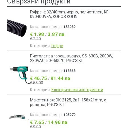
Свързани продукти
Гофре, ф32/40mm, черно, полиетилен, KF
09040UVFA, KOPOS KOLIN
Каталожен номер:
153089
€ 1.98
3.87 лв
/
€ 2.20
Категория:
Гофре
Пистолет за горещ въздух, SS-630B, 2000W,
230VAC, 50~600°C, PRO'S KIT
Каталожен номер:
118868
€ 46.75
91.44 лв
/
€ 55.00
Категория:
Електрически инструменти
Макетен нож DK-2125, 2в1, 158x21mm, с
ролетка, PRO'S KIT
Каталожен номер:
105279
€ 7.65
14.96 лв
/
€ 9.00