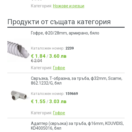
Категория:
Ножове и резци
Продукти от същата категория
Гофре, Ф20/28mm, армирано, бяло
Каталожен номер:
2239
€ 1.84
3.60 лв
/
€ 2.04
Категория:
Гофре
Свръзка, Т-образна, за тръба, ф32mm, Scame,
862.1232/G, бял
Каталожен номер:
159669
€ 1.55
3.03 лв
/
Категория:
Гофре
Адаптер (свръзка) за тръба, ф16mm, KOUVIDIS,
KD4005016, бял