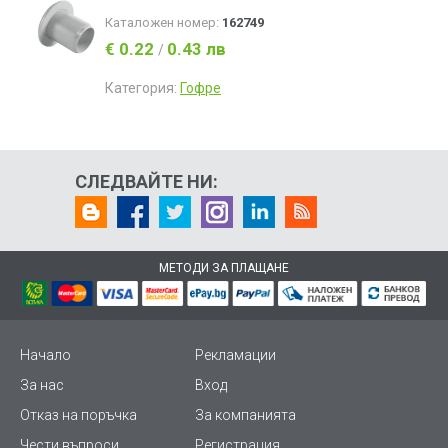
Каталожен номер:
162749
€ 0.22
0.43 лв
/
Категория:
Гофре
СЛЕДВАЙТЕ НИ:
МЕТОДИ ЗА ПЛАЩАНЕ
Начало
Рекламации
За нас
Вход
Отказ на поръчка
За компанията
Чести въпроси
Регистрация