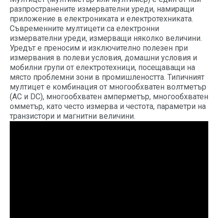
разпространените измервателни уреди, намиращи
приложение в електрониката и електротехниката.
Съвременните мултицети са електронни
измервателни уреди, измерващи няколко величини.
Уредът е преносим и изключително полезен при
измервания в полеви условия, домашни условия и
мобилни групи от електротехници, посещаващи на
място проблемни зони в промишлеността. Типичният
мултицет е комбинация от многообхватен волтметър
(AC и DC), многообхватен амперметър, многообхватен
омметър, като често измерва и честота, параметри на
транзистори и магнитни величини.