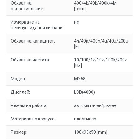
Обхват на
400/4k/40k/400k/4M
съпротивление:
[ohm]
Измерване на
не
несинусоидални сигнали:
Обхват на капацитет:
4n/40n/400n/4u/40u/200u
[F]
Обхват на честота:
10/100/1k/10k/100k/200k
[Hz]
Модел:
MY68
Дисплей:
LCD(4000)
Режим на работа:
автоматичен/ръчен
Материал на корпуса:
пластмаса
Размер:
188x93x50 [mm]