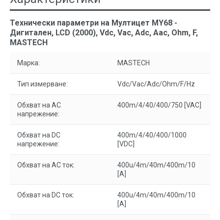
Технически параметри на Мултицет MY68 -
Дигитален, LCD (2000), Vdc, Vac, Adc, Aac, Ohm, F,
MASTECH
Марка:
MASTECH
Тип измерване:
Vdc/Vac/Adc/Ohm/F/Hz
Обхват на AC
400m/4/40/400/750 [VAC]
напрежение:
Обхват на DC
400m/4/40/400/1000
напрежение:
[VDC]
Обхват на AC ток:
400u/4m/40m/400m/10
[A]
Обхват на DC ток:
400u/4m/40m/400m/10
[A]