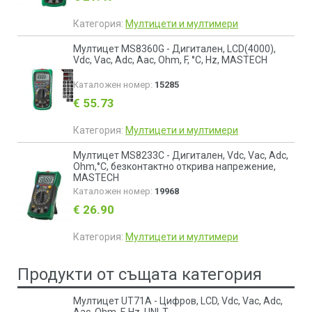
Категория:
Мултицети и мултимери
Мултицет MS8360G - Дигитален, LCD(4000),
Vdc, Vac, Adc, Aac, Ohm, F, °C, Hz, MASTECH
Каталожен номер:
15285
€ 55.73
Категория:
Мултицети и мултимери
Мултицет MS8233C - Дигитален, Vdc, Vac, Adc,
Ohm,°C, безконтактно открива напрежение,
MASTECH
Каталожен номер:
19968
€ 26.90
Категория:
Мултицети и мултимери
Продукти от същата категория
Мултицет UT71A - Цифров, LCD, Vdc, Vac, Adc,