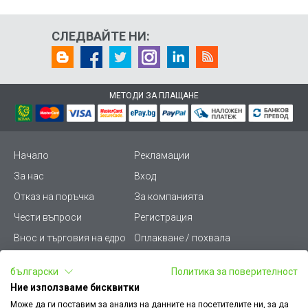
СЛЕДВАЙТЕ НИ:
МЕТОДИ ЗА ПЛАЩАНЕ
Начало
Рекламации
За нас
Вход
Отказ на поръчка
За компанията
Чести въпроси
Регистрация
Внос и търговия на едро
Оплакване / похвала
Лични данни
Викиват ПРО - (B2B)
български
Политика за поверителност
Условия за ползване
Срокове и доставка
Ние използваме бисквитки
Стани дистрибутор
КЗП
Може да ги поставим за анализ на данните на посетителите ни, за да