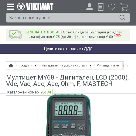
БЕЗПЛАТНА ДОСТАВКА
със Спиди за България до адрес
НОВО
или офис над € 75 (до 30 кг) • до автомат над € 50
Цените са с включен ДДС
Продукти
Измервателни уреди и системи
Мултицети и мултимери
Мултицет MY68 - Дигитален, LCD (2000),
Vdc, Vac, Adc, Aac, Ohm, F, MASTECH
95174
Каталожен номер: