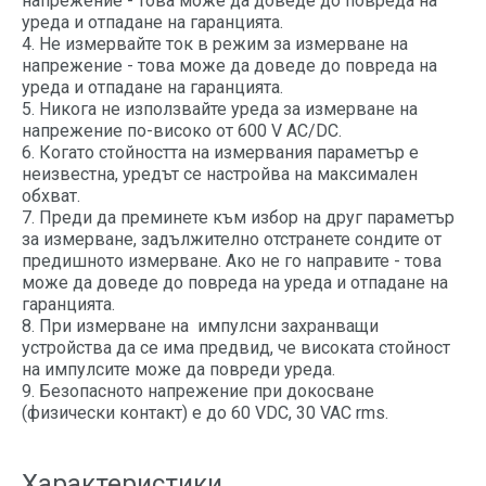
напрежение - това може да доведе до повреда на
уреда и отпадане на гаранцията.
4. Не измервайте ток в режим за измерване на
напрежение - това може да доведе до повреда на
уреда и отпадане на гаранцията.
5. Никога не използвайте уреда за измерване на
напрежение по-високо от 600 V AC/DC.
6. Когато стойността на измервания параметър е
неизвестна, уредът се настройва на максимален
обхват.
7. Преди да преминете към избор на друг параметър
за измерване, задължително отстранете сондите от
предишното измерване. Ако не го направите - това
може да доведе до повреда на уреда и отпадане на
гаранцията.
8. При измерване на импулсни захранващи
устройства да се има предвид, че високата стойност
на импулсите може да повреди уреда.
9. Безопасното напрежение при докосване
(физически контакт) е до 60 VDC, 30 VAC rms.
Характеристики