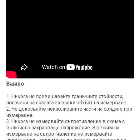
Важно
1. Никога не превишавайте граничните стойности,
посочени на скалата за всеки обхват на измерване.
2. Не докосвайте неизолираните части на сондите при
измерване.
3. Никога не измервайте съпротивление в схема с
включено захранващо напрежение. В режим на
измерване на съпротивление не измервайте