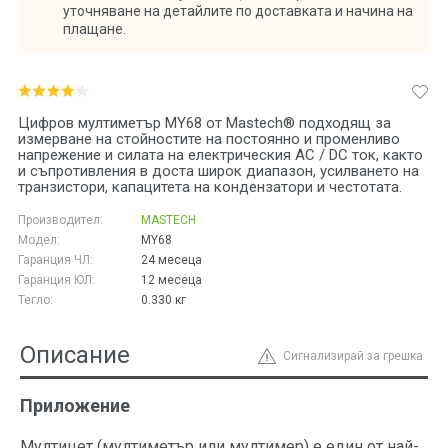
уточняване на детайлите по доставката и начина на
плащане.
Цифров мултиметър MY68 от Mastech® подходящ за
измерване на стойностите на постоянно и променливо
напрежение и силата на електрическия AC / DC ток, както
и съпротивления в доста широк диапазон, усилването на
транзистори, капацитета на кондензатори и честотата.
Производител:
MASTECH
Модел:
MY68
Гаранция ЧЛ:
24 месеца
Гаранция ЮЛ:
12 месеца
Тегло:
0.330
кг
Описание
Сигнализирай за грешка
Приложение
Мултицет (мултиметър или мултимер) е един от най-