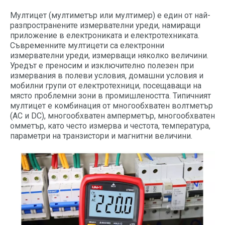
Мултицет (мултиметър или мултимер) е един от най-
разпространените измервателни уреди, намиращи
приложение в електрониката и електротехниката.
Съвременните мултицети са електронни
измервателни уреди, измерващи няколко величини.
Уредът е преносим и изключително полезен при
измервания в полеви условия, домашни условия и
мобилни групи от електротехници, посещаващи на
място проблемни зони в промишлеността. Типичният
мултицет е комбинация от многообхватен волтметър
(AC и DC), многообхватен амперметър, многообхватен
омметър, като често измерва и честота, температура,
параметри на транзистори и магнитни величини.