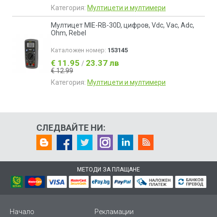
Категория:
Мултицети и мултимери
Мултицет MIE-RB-30D, цифров, Vdc, Vac, Adc,
Ohm, Rebel
Каталожен номер:
153145
€ 11.95
23.37 лв
/
€ 12.99
Категория:
Мултицети и мултимери
СЛЕДВАЙТЕ НИ:
МЕТОДИ ЗА ПЛАЩАНЕ
Начало
Рекламации