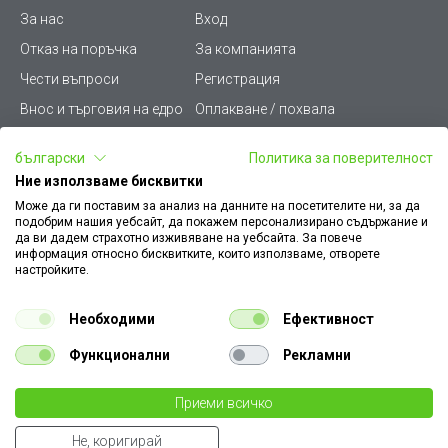
За нас
Вход
Отказ на поръчка
За компанията
Чести въпроси
Регистрация
Внос и търговия на едро
Оплакване / похвала
Лични данни
Викиват ПРО - (B2B)
български
Политика за поверителност
Условия за ползване
Срокове и доставка
Ние използваме бисквитки
Стани дистрибутор
КЗП
Може да ги поставим за анализ на данните на посетителите ни, за да
подобрим нашия уебсайт, да покажем персонализирано съдържание и
Карта на сайта
Кариери
да ви дадем страхотно изживяване на уебсайта. За повече
информация относно бисквитките, които използваме, отворете
Как да намеря документ
Платформа за AРС
настройките.
към поръчка
Контакт
Политика за бисквитки
Необходими
Ефективност
Конфигуратор за ел.
ключове и контакти
Функционални
Рекламни
Уважаеми Клиенти, моля да имате предвид, че всички изображения на
Приеми всичко
€ 21.99
нашия сайт са илюстративни,
те могат да се различават от действителния изглед на продукта без това да
43.01 лв
бр.
Не, коригирай
променя неговите технически характеристики по някакъв начин.