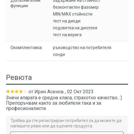
Допълнителни
задържане на стойност
функции:
безконтактен фазомер
MIN/MAX стойности
тест на диоди
подсветка на дисплея
тест на верига
Окомплектовка:
ръководство на потребителя
сонди
Ревюта
от
Ирин Асенов
,
02 Окт 2023
Значи апарата е средна класа, страхотно качество. :)
Препоръчвам както за любители така и за
професионалисти.
Трябва да сте регистриран потребител за да можете да
напишете ревю или да оцените продукта.