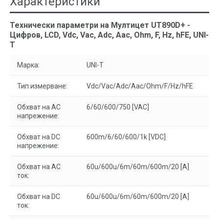
Характеристики
Технически параметри на Мултицет UT890D+ -
Цифров, LCD, Vdc, Vac, Adc, Aac, Ohm, F, Hz, hFE, UNI-
T
Марка:
UNI-T
Тип измерване:
Vdc/Vac/Adc/Aac/Ohm/F/Hz/hFE
Обхват на AC
6/60/600/750 [VAC]
напрежение:
Обхват на DC
600m/6/60/600/1k [VDC]
напрежение:
Обхват на AC
60u/600u/6m/60m/600m/20 [A]
ток:
Обхват на DC
60u/600u/6m/60m/600m/20 [A]
ток: