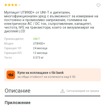
Мултицет UT890D+ от UNI-T е дигитален,
многофункционален уред с възможност за измерване на
постоянно и променливо напрежение, големина на
електрически AC / DC ток, съпротивление, капацитет,
честота, hFE на транзистори, които се визуализират на
дисплей LCD
Производител:
UNI-T
Модел:
UT890D+
Гаранция ЧЛ:
24 месеца
Гаранция ЮЛ:
12 месеца
Тегло:
0.573
кг
Купи на изплащане с tbi bank
за обща стойност на количката над € 50
Описание
Сигнализирай за грешка
Приложение