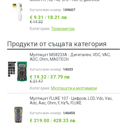
Каталожен номер:
109607
€ 9.31
18.21 лв
/
€ 14.32
Категория:
Термометри
Продукти от същата категория
Мултицет MS8233A - Дигитален, VDC, VAC,
ADC, Ohm, MASTECH
Каталожен номер:
14633
€ 19.32
37.79 лв
/
€ 21.47
Категория:
Мултицети и мултимери
Мултицет FLUKE 107 - Цифров, LCD, Vdc, Vac,
Adc, Aac, Ohm, F, Hz%, FLUKE
Каталожен номер:
146450
€ 219.00
428.33 лв
/