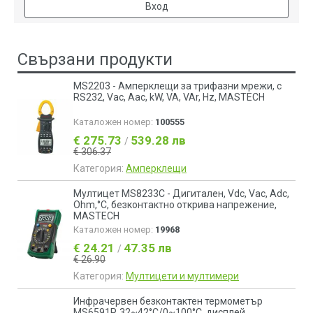
Вход
Свързани продукти
MS2203 - Амперклещи за трифазни мрежи, с
RS232, Vac, Aac, kW, VA, VAr, Hz, MASTECH
Каталожен номер:
100555
€ 275.73
539.28 лв
/
€ 306.37
Категория:
Амперклещи
Мултицет MS8233C - Дигитален, Vdc, Vac, Adc,
Ohm,°C, безконтактно открива напрежение,
MASTECH
Каталожен номер:
19968
€ 24.21
47.35 лв
/
€ 26.90
Категория:
Мултицети и мултимери
Инфрачервен безконтактен термометър
MS6591P, 32~42°C/0~100°C, дисплей