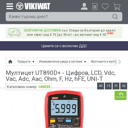
БЕЗПЛАТНА ДОСТАВКА
със Спиди за България до адрес
НОВО
или офис над € 75 (до 30 кг) • до автомат над € 50
Цените са с включен ДДС
Продукти
Измервателни уреди и системи
Мултицети и мултимери
Мултицет UT890D+ - Цифров, LCD, Vdc,
Vac, Adc, Aac, Ohm, F, Hz, hFE, UNI-T
00
13
31
41
146533
Каталожен номер:
-8%
онлайн