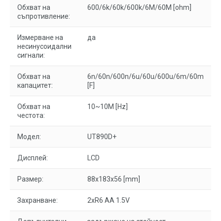
Обхват на
600/6k/60k/600k/6M/60M [ohm]
съпротивление:
Измерване на
да
несинусоидални
сигнали:
Обхват на
6n/60n/600n/6u/60u/600u/6m/60m
капацитет:
[F]
Обхват на
10~10M [Hz]
честота:
Модел:
UT890D+
Дисплей:
LCD
Размер:
88x183x56 [mm]
Захранване:
2xR6 AA 1.5V