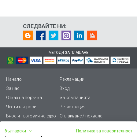
СЛЕДВАЙТЕ НИ:
МЕТОДИ ЗА ПЛАЩАНЕ
Начало
Рекламации
За нас
Вход
Отказ на поръчка
За компанията
Чести въпроси
Регистрация
Внос и търговия на едро
Оплакване / похвала
Лични данни
Викиват ПРО - (B2B)
български
Политика за поверителност
Условия за ползване
Срокове и доставка