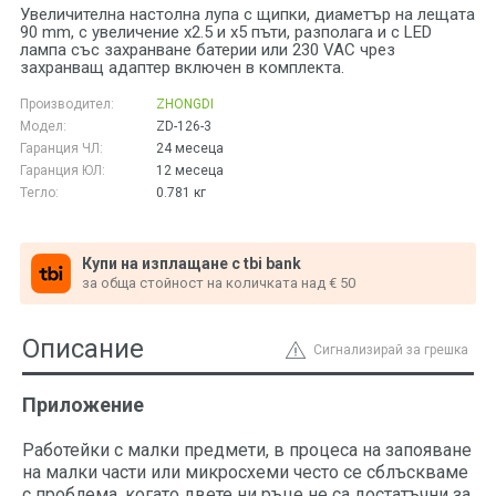
Увеличителна настолна лупа с щипки, диаметър на лещата
90 mm, с увеличение x2.5 и x5 пъти, разполага и с LED
лампа със захранване батерии или 230 VAC чрез
захранващ адаптер включен в комплекта.
Производител:
ZHONGDI
Модел:
ZD-126-3
Гаранция ЧЛ:
24 месеца
Гаранция ЮЛ:
12 месеца
Тегло:
0.781
кг
Купи на изплащане с tbi bank
за обща стойност на количката над € 50
Описание
Сигнализирай за грешка
Приложение
Работейки с малки предмети, в процеса на запояване
на малки части или микросхеми често се сблъскваме
с проблема, когато двете ни ръце не са достатъчни за