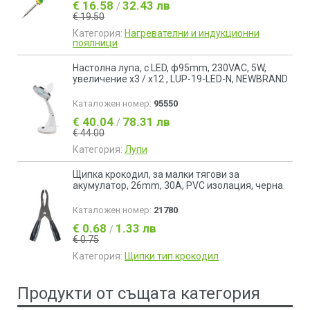
€ 16.58
32.43 лв
/
€ 19.50
Категория:
Нагревателни и индукционни
поялници
Настолна лупа, с LED, ф95mm, 230VAC, 5W,
увеличение x3 / x12 , LUP-19-LED-N, NEWBRAND
Каталожен номер:
95550
€ 40.04
78.31 лв
/
€ 44.00
Категория:
Лупи
Щипкa крокодил, за малки тягови за
акумулатор, 26mm, 30A, PVC изолация, черна
Каталожен номер:
21780
€ 0.68
1.33 лв
/
€ 0.75
Категория:
Щипки тип крокодил
Продукти от същата категория