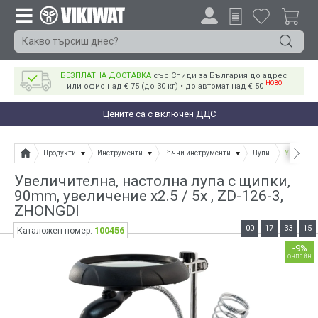
БЕЗПЛАТНА ДОСТАВКА
със Спиди за България до адрес
НОВО
или офис над € 75 (до 30 кг) • до автомат над € 50
Цените са с включен ДДС
Продукти
Инструменти
Ръчни инструменти
Лупи
Увеличите
Увеличителна, настолна лупа с щипки,
90mm, увеличение x2.5 / 5х , ZD-126-3,
ZHONGDI
00
17
33
15
100456
Каталожен номер:
-9%
онлайн