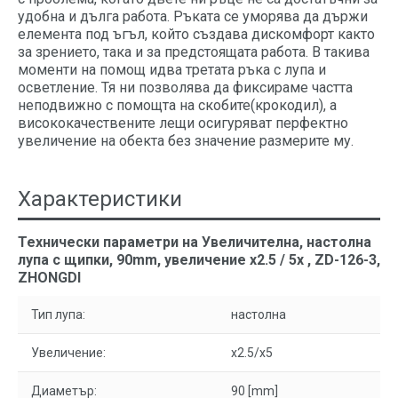
удобна и дълга работа. Ръката се уморява да държи
елемента под ъгъл, който създава дискомфорт както
за зрението, така и за предстоящата работа. В такива
моменти на помощ идва третата ръка с лупа и
осветление. Тя ни позволява да фиксираме частта
неподвижно с помощта на скобите(крокодил), а
висококачествените лещи осигуряват перфектно
увеличение на обекта без значение размерите му.
Характеристики
Технически параметри на Увеличителна, настолна
лупа с щипки, 90mm, увеличение x2.5 / 5х , ZD-126-3,
ZHONGDI
Тип лупа:
настолна
Увеличение:
x2.5/x5
Диаметър:
90 [mm]