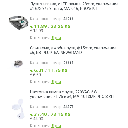
Лупа за глава, с LED лампа, 28mm, увеличение
x1.6/2.8/5.8 пъти, MA-016, PRO'S KIT
Каталожен номер:
34016
€ 11.89
23.25 лв
/
€ 13.99
Категория:
Лупи
Сгъваема, джобна лупа, ф15mm, увеличение
x6, NB-PLUP-6A, NEWBRAND
Каталожен номер:
96618
€ 6.01
11.75 лв
/
€ 6.60
Категория:
Лупи
Настолна лампа с лупа, 220VAC, 6W,
увеличение x1.75 и x4, MA-1013MF, PRO'S KIT
Каталожен номер:
34378
€ 37.40
73.15 лв
/
€ 44.00
Категория:
Лупи