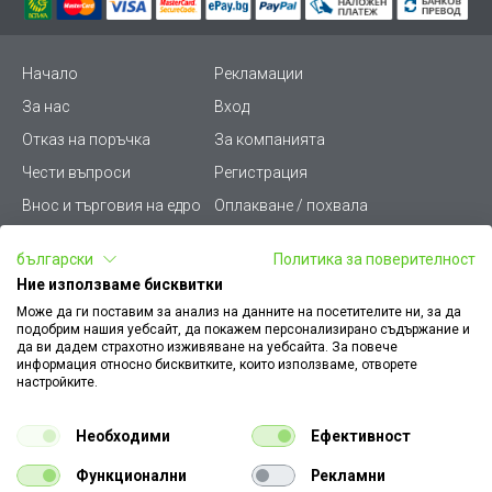
Начало
Рекламации
За нас
Вход
Отказ на поръчка
За компанията
Чести въпроси
Регистрация
Внос и търговия на едро
Оплакване / похвала
Лични данни
Викиват ПРО - (B2B)
български
Политика за поверителност
Условия за ползване
Срокове и доставка
Ние използваме бисквитки
Стани дистрибутор
КЗП
Може да ги поставим за анализ на данните на посетителите ни, за да
подобрим нашия уебсайт, да покажем персонализирано съдържание и
Карта на сайта
Кариери
да ви дадем страхотно изживяване на уебсайта. За повече
информация относно бисквитките, които използваме, отворете
Как да намеря документ
Платформа за AРС
настройките.
към поръчка
Контакт
Политика за бисквитки
Необходими
Ефективност
Конфигуратор за ел.
ключове и контакти
Функционални
Рекламни