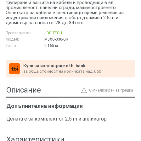
групиране и защита на кабели и проводници в ел.
промишленост, панелни сгради, машиностроенето.
Оплетката за кабели е спестяващо време решение за
индустриални приложения с обща дължина 2.5 m и
диаметър на снопа от 28 до 34 mm.
Производител:
JDD TECH
Модел:
MJXG-030-GR
Тегло:
0.165
кг
Купи на изплащане с tbi bank
за обща стойност на количката над € 50
Описание
Сигнализирай за грешка
Допълнителна информация
Цената е за комплект от 2.5 m и апликатор.
Характеристики