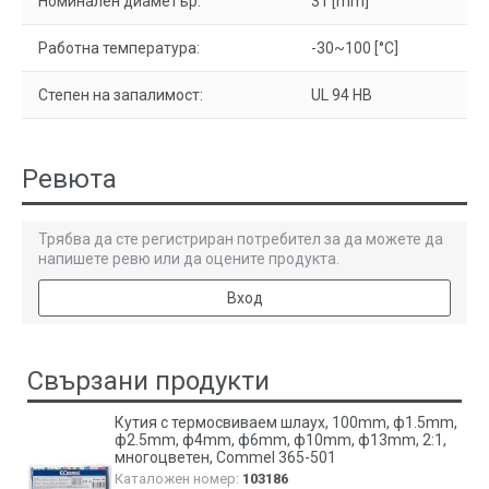
Номинален диаметър:
31 [mm]
Работна температура:
-30~100 [°C]
Степен на запалимост:
UL 94 HB
Ревюта
Трябва да сте регистриран потребител за да можете да
напишете ревю или да оцените продукта.
Вход
Свързани продукти
Кутия с термосвиваем шлаух, 100mm, ф1.5mm,
ф2.5mm, ф4mm, ф6mm, ф10mm, ф13mm, 2:1,
многоцветен, Commel 365-501
Каталожен номер:
103186