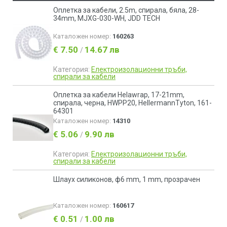
Оплетка за кабели, 2.5m, спирала, бяла, 28-
34mm, MJXG-030-WH, JDD TECH
Каталожен номер:
160263
€ 7.50
14.67 лв
/
Категория:
Електроизолационни тръби,
спирали за кабели
Оплетка за кабели Helawrap, 17-21mm,
спирала, черна, HWPP20, HellermannTyton, 161-
64301
Каталожен номер:
14310
€ 5.06
9.90 лв
/
Категория:
Електроизолационни тръби,
спирали за кабели
Шлаух силиконов, ф6 mm, 1 mm, прозрачен
Каталожен номер:
160617
€ 0.51
1.00 лв
/