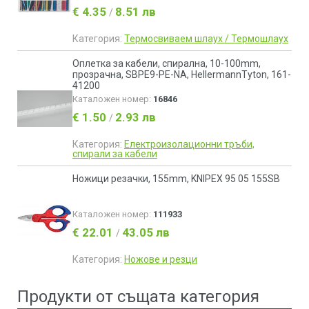
€ 4.35
8.51 лв
/
Категория:
Термосвиваем шлаух / Термошлаух
Оплетка за кабели, спирална, 10-100mm,
прозрачна, SBPE9-PE-NA, HellermannTyton, 161-
41200
Каталожен номер:
16846
€ 1.50
2.93 лв
/
Категория:
Електроизолационни тръби,
спирали за кабели
Ножици резачки, 155mm, KNIPEX 95 05 155SB
Каталожен номер:
111933
€ 22.01
43.05 лв
/
Категория:
Ножове и резци
Продукти от същата категория