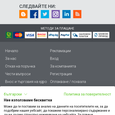
СЛЕДВАЙТЕ НИ:
МЕТОДИ ЗА ПЛАЩАНЕ
Начало
Рекламации
За нас
Вход
Отказ на поръчка
За компанията
Чести въпроси
Регистрация
Внос и търговия на едро
Оплакване / похвала
Лични данни
Викиват ПРО - (B2B)
български
Политика за поверителност
Условия за ползване
Срокове и доставка
Ние използваме бисквитки
Стани дистрибутор
КЗП
Може да ги поставим за анализ на данните на посетителите ни, за да
подобрим нашия уебсайт, да покажем персонализирано съдържание и
Карта на сайта
Кариери
да ви дадем страхотно изживяване на уебсайта. За повече