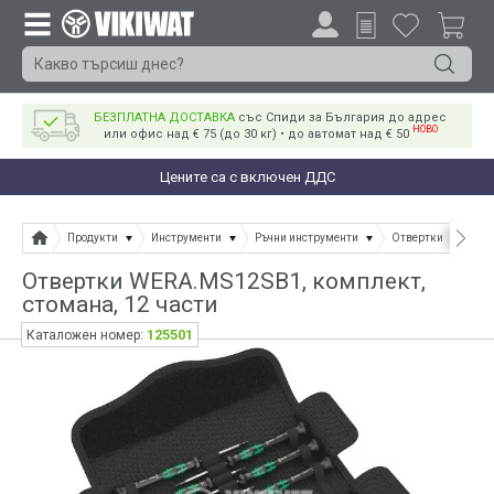
БЕЗПЛАТНА ДОСТАВКА
със Спиди за България до адрес
НОВО
или офис над € 75 (до 30 кг) • до автомат над € 50
Цените са с включен ДДС
Продукти
Инструменти
Ръчни инструменти
Отвертки
Отве
Отвертки WERA.MS12SB1, комплект,
стомана, 12 части
125501
Каталожен номер: