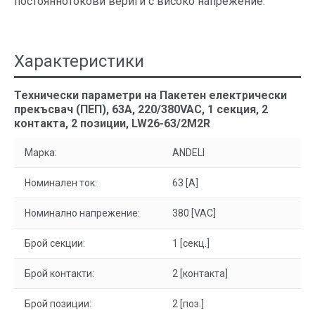
постояннотокови вериги с високо напрежение.
Характеристики
Технически параметри на Пакетен електрически
прекъсвач (ПЕП), 63А, 220/380VAC, 1 секция, 2
контакта, 2 позиции, LW26-63/2M2R
Марка:
ANDELI
Номинален ток:
63 [A]
Номинално напрежение:
380 [VAC]
Брой секции:
1 [секц.]
Брой контакти:
2 [контакта]
Брой позиции:
2 [поз.]