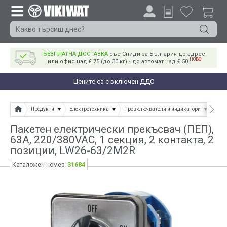
БЕЗПЛАТНА ДОСТАВКА
със Спиди за България до адрес
НОВО
или офис над € 75 (до 30 кг) • до автомат над € 50
Цените са с включен ДДС
Продукти
Електротехника
Превключватели и индикатори
Пак
Пакетен електрически прекъсвач (ПЕП),
63А, 220/380VAC, 1 секция, 2 контакта, 2
позиции, LW26-63/2M2R
31684
Каталожен номер: