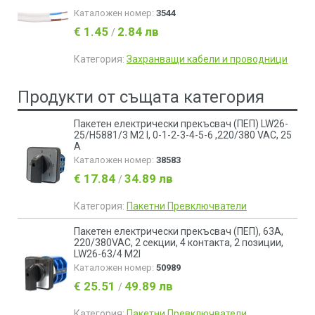
Каталожен номер:
3544
€ 1.45
2.84 лв
/
Категория:
Захранващи кабели и проводници
Продукти от същата категория
Пакетен електрически прекъсвач (ПЕП) LW26-
25/H5881/3 M2 I, 0-1-2-3-4-5-6 ,220/380 VAC, 25
A
Каталожен номер:
38583
€ 17.84
34.89 лв
/
Категория:
Пакетни Превключватели
Пакетен електрически прекъсвач (ПЕП), 63А,
220/380VAC, 2 секции, 4 контакта, 2 позиции,
LW26-63/4 M2I
Каталожен номер:
50989
€ 25.51
49.89 лв
/
Категория:
Пакетни Превключватели