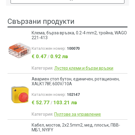
Свързани продукти
Клема, бърза връзка, 0.2-4 mm2, тройна, WAGO
221-413
Каталожен номер:
100070
€ 0.47
0.92 лв
/
Категория:
Лустер клеми и бързи връзки
Авариен стоп бутон, единичен, ротационен,
XALK178F, 600V/10A
Каталожен номер:
102147
€ 52.77
103.21 лв
/
Категория:
Пултове за управление
Кабел, мостов, 2х2.5mm2, мед, плосък, ПВВ-
МБ1, NYIFY