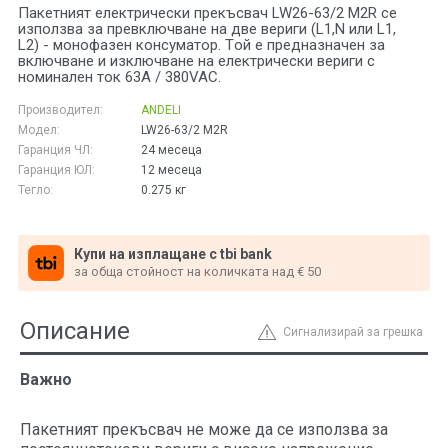
Пакетният електрически прекъсвач LW26-63/2 M2R се
използва за превключване на две вериги (L1,N или L1,
L2) - монофазен консуматор. Tой е предназначен за
включване и изключване на електрически вериги с
номинален ток 63A / 380VAC.
Производител:
ANDELI
Модел:
LW26-63/2 M2R
Гаранция ЧЛ:
24 месеца
Гаранция ЮЛ:
12 месеца
Тегло:
0.275
кг
Купи на изплащане с tbi bank
за обща стойност на количката над € 50
Описание
Сигнализирай за грешка
Важно
Пакетният прекъсвач не може да се използва за