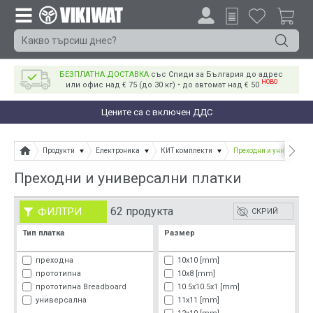
БЕЗПЛАТНА ДОСТАВКА
със Спиди за България до адрес
НОВО
или офис над € 75 (до 30 кг) • до автомат над € 50
Цените са с включен ДДС
Продукти
Електроника
КИТ комплекти
Преходни и универсалн
Преходни и универсални платки
62 продукта
ФИЛТРИ
СКРИЙ
Тип платка
Размер
преходна
10x10 [mm]
прототипна
10x8 [mm]
прототипна Breadboard
10.5x10.5x1 [mm]
универсална
11x11 [mm]