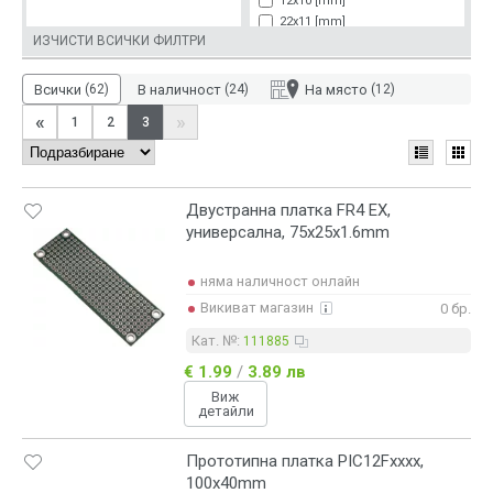
12x10 [mm]
22x11 [mm]
ИЗЧИСТИ ВСИЧКИ ФИЛТРИ
23x17 [mm]
23x18 [mm]
24x19 [mm]
Всички
(62)
В наличност
(24)
На място
(12)
26x19 [mm]
«
»
1
2
3
26x25 [mm]
30x18 [mm]
32x25 [mm]
36x26 [mm]
Двустранна платка FR4 EX,
37x17 [mm]
универсална, 75x25x1.6mm
38x18 [mm]
38x80 [mm]
40x50 [mm]
няма наличност онлайн
41x26 [mm]
Викиват магазин
0 бр.
42x18 [mm]
44x22 [mm]
Кат. №:
111885
44x27x1.6 [mm]
€ 1.99
/
3.89 лв
45x91x1.6 [mm]
Виж
47x72x1.6 [mm]
детайли
55x115 [mm]
57x18 [mm]
Прототипна платка PIC12Fxxxx,
60x1.6 [mm]
100x40mm
61x18 [mm]