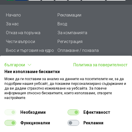
220x150 [mm]
260x200 [mm]
Начало
Рекламации
За нас
Вход
Отказ на поръчка
За компанията
Чести въпроси
Регистрация
Внос и търговия на едро
Оплакване / похвала
Лични данни
Викиват ПРО - (B2B)
български
Политика за поверителност
Условия за ползване
Срокове и доставка
Ние използваме бисквитки
Стани дистрибутор
КЗП
Може да ги поставим за анализ на данните на посетителите ни, за да
подобрим нашия уебсайт, да покажем персонализирано съдържание и
Карта на сайта
Кариери
да ви дадем страхотно изживяване на уебсайта. За повече
информация относно бисквитките, които използваме, отворете
Как да намеря документ
Платформа за AРС
настройките.
към поръчка
Контакт
Политика за бисквитки
Необходими
Ефективност
Конфигуратор за ел.
ключове и контакти
Функционални
Рекламни