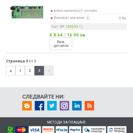
65x40 [mm]
65x40x1.6 [mm]
няма наличност онлайн
66x29 [mm]
Викиват магазин
0 бр.
71x153x1.6 [mm]
71x94x1.6 [mm]
Кат. №:
100693
72x95x1.6 [mm]
€ 8.64
/
16.90 лв
74x20x1.6 [mm]
Виж
75x25x1.6 [mm]
детайли
76x66x1.6 [mm]
83x26 [mm]
84x14x1.6 [mm]
Страница 3
от 3
84x30x1.6 [mm]
«
»
84x48x1.6 [mm]
1
2
3
84x64x1.6 [mm]
100x40 [mm]
100x50x1.6 [mm]
115x160x1.6 [mm]
СЛЕДВАЙТЕ НИ:
132x76x1.6 [mm]
133x38x1.6 [mm]
134x72 [mm]
142x73 [mm]
150x140 [mm]
МЕТОДИ ЗА ПЛАЩАНЕ
160x125 [mm]
171x64 [mm]