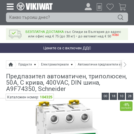
БЕЗПЛАТНА ДОСТАВКА
със Спиди за България до адрес
НОВО
или офис над € 75 (до 30 кг) • до автомат над € 50
Цените са с включен ДДС
Продукти
Електроматериали
Автоматични предпазители и прекъсв
Предпазител автоматичен, триполюсен,
50A, C крива, 400VAC, DIN шина,
A9F74350, Schneider
00
18
10
28
104325
Каталожен номер:
-8%
онлайн