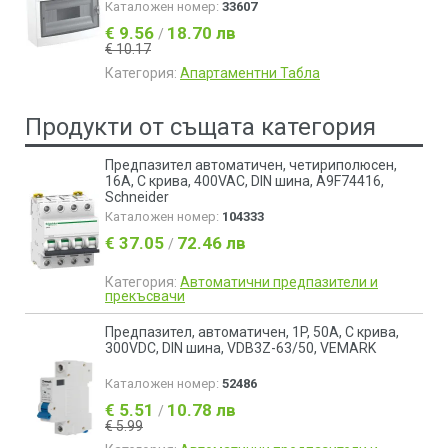
Каталожен номер:
33607
€ 9.56
18.70 лв
/
€ 10.17
Категория:
Апартаментни Табла
Продукти от същата категория
Предпазител автоматичен, четириполюсен,
16A, C крива, 400VAC, DIN шина, A9F74416,
Schneider
Каталожен номер:
104333
€ 37.05
72.46 лв
/
Категория:
Автоматични предпазители и
прекъсвачи
Предпазител, автоматичен, 1P, 50A, C крива,
300VDC, DIN шина, VDB3Z-63/50, VEMARK
Каталожен номер:
52486
€ 5.51
10.78 лв
/
€ 5.99