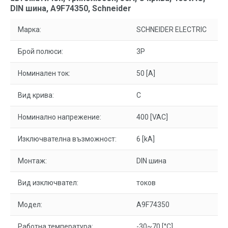
DIN шина, A9F74350, Schneider
Марка:
SCHNEIDER ELECTRIC
Брой полюси:
3P
Номинален ток:
50 [A]
Вид крива:
C
Номинално напрежение:
400 [VAC]
Изключвателна възможност:
6 [kA]
Монтаж:
DIN шина
Вид изключвател:
токов
Модел:
A9F74350
Работна температура:
-30~70 [°C]