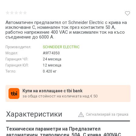
Автоматичен предпазител от Schneider Electric с крива на
изключване C, номинален ток през контактите 50 A,
работно напрежение 400 VAC и максимален ток на късо
съединение до 6000 A.
Производител:
SCHNEIDER ELECTRIC
Модел:
A9F74350
Гаранция ЧЛ:
24 месеца
Гаранция ЮЛ:
12 месеца
Тегло:
0.420
кг
Купи на изплащане с tbi bank
за обща стойност на количката над € 50
Характеристики
Сигнализирай за грешка
Технически параметри на Предпазител
автоматичен, триполюсен, 50A, C крива, 400VAC,