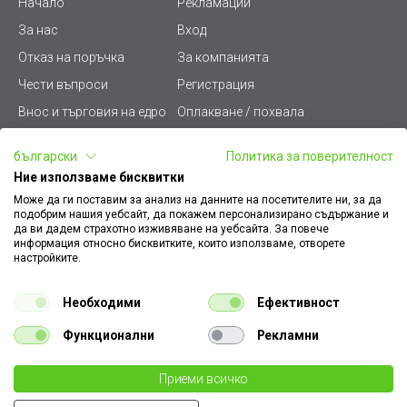
Начало
Рекламации
За нас
Вход
Отказ на поръчка
За компанията
Чести въпроси
Регистрация
Внос и търговия на едро
Оплакване / похвала
Лични данни
Викиват ПРО - (B2B)
български
Политика за поверителност
Условия за ползване
Срокове и доставка
Ние използваме бисквитки
Стани дистрибутор
КЗП
Може да ги поставим за анализ на данните на посетителите ни, за да
подобрим нашия уебсайт, да покажем персонализирано съдържание и
Карта на сайта
Кариери
да ви дадем страхотно изживяване на уебсайта. За повече
информация относно бисквитките, които използваме, отворете
Как да намеря документ
Платформа за AРС
настройките.
към поръчка
Контакт
Политика за бисквитки
Необходими
Ефективност
Конфигуратор за ел.
ключове и контакти
Функционални
Рекламни
Уважаеми Клиенти, моля да имате предвид, че всички изображения на
Приеми всичко
€ 35.26
нашия сайт са илюстративни,
те могат да се различават от действителния изглед на продукта без това да