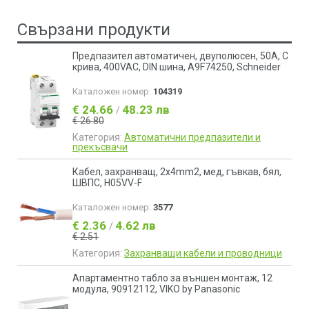
Свързани продукти
Предпазител автоматичен, двуполюсен, 50A, C
крива, 400VAC, DIN шина, A9F74250, Schneider
Каталожен номер:
104319
€ 24.66
48.23 лв
/
€ 26.80
Категория:
Автоматични предпазители и
прекъсвачи
Кабел, захранващ, 2х4mm2, мед, гъвкав, бял,
ШВПС, H05VV-F
Каталожен номер:
3577
€ 2.36
4.62 лв
/
€ 2.51
Категория:
Захранващи кабели и проводници
Апартаментно табло за външен монтаж, 12
модула, 90912112, VIKO by Panasonic