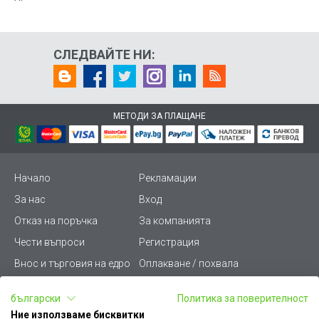
СЛЕДВАЙТЕ НИ:
МЕТОДИ ЗА ПЛАЩАНЕ
Начало
Рекламации
За нас
Вход
Отказ на поръчка
За компанията
Чести въпроси
Регистрация
Внос и търговия на едро
Оплакване / похвала
Лични данни
Викиват ПРО - (B2B)
български
Политика за поверителност
Условия за ползване
Срокове и доставка
Ние използваме бисквитки