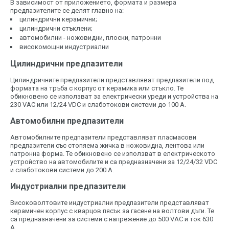
В зависимост от приложението, формата и размера
предпазителите се делят главно на:
цилиндрични керамични;
цилиндрични стъклени;
автомобилни - ножовидни, плоски, патронни
високомощни индустриални
Цилиндрични предпазители
Цилиндричните предпазители представляват предпазители под
формата на тръба с корпус от керамика или стъкло. Те
обикновено се използват за електрически уреди и устройства на
230 VAC или 12/24 VDC и слаботокови системи до 100 A.
Автомобилни предпазители
Автомобилните предпазители представляват пласмасови
предпазители със стопяема жичка в ножовидна, лентова или
патронна форма. Те обикновено се използват в електрическото
устройство на автомобилите и са предназначени за 12/24/32 VDC
и слаботокови системи до 200 A.
Индустриални предпазители
Високоволтовите индустриални предпазители представляват
керамичен корпус с кварцов пясък за гасене на волтови дъги. Те
са предназначени за системи с напрежение до 500 VAC и ток 630
А.