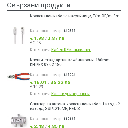
Свързани продукти
Коаксиален кабел с накрайници, F/m-RF/m, 3m
Каталожен номер:
140588
€ 1.98
3.87 лв
/
€ 2.25
Категория:
Кабел RF коаксиален
Клещи, стандартни, комбинирани, 180mm,
KNIPEX 03 02 180
Каталожен номер:
148094
€ 18.01
35.22 лв
/
€ 19.79
Категория:
Клещи универсални
Сплитер за антена, коаксиален кабел, 1 вход - 2
изхода, SSPL210ME, NEDIS
Каталожен номер:
112168
€ 2.48
4.85 лв
/