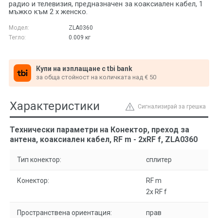
радио и телевизия, предназначен за коаксиален кабел, 1
мъжко към 2 x женско.
Модел:
ZLA0360
Тегло:
0.009
кг
Купи на изплащане с tbi bank
за обща стойност на количката над € 50
Характеристики
Сигнализирай за грешка
Технически параметри на Конектор, преход за
антена, коаксиален кабел, RF m - 2xRF f, ZLA0360
Тип конектор:
сплитер
Конектор:
RF m
2x RF f
Пространствена ориентация:
прав