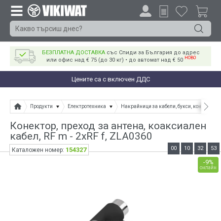
БЕЗПЛАТНА ДОСТАВКА
със Спиди за България до адрес
НОВО
или офис над € 75 (до 30 кг) • до автомат над € 50
Цените са с включен ДДС
Продукти
Електротехника
Накрайници за кабели, букси, конектори
Конектор, преход за антена, коаксиален
кабел, RF m - 2xRF f, ZLA0360
00
10
32
53
154327
Каталожен номер:
-9%
онлайн