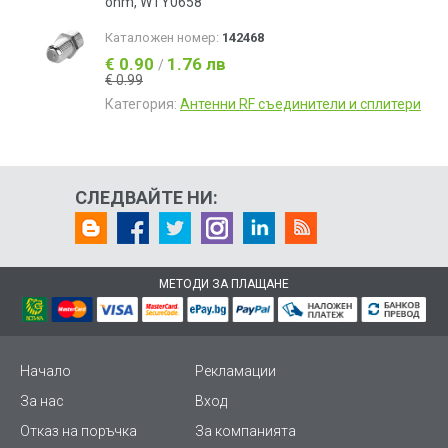
оhm, WTY0658
Каталожен номер:
142468
€ 0.90
1.76 лв
/
€ 0.99
Категория:
Антенни RF съединители и сплитери
СЛЕДВАЙТЕ НИ:
МЕТОДИ ЗА ПЛАЩАНЕ
Начало
Рекламации
За нас
Вход
Отказ на поръчка
За компанията