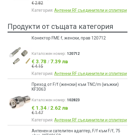
€ 2.82
Категория:
Антенни RF съединители и сплитери
Продукти от същата категория
Конектор FME f, женски, прав 120712
Каталожен номер:
120712
€ 3.78
7.39 лв
/
€ 4.15
Категория:
Антенни RF съединители и сплитери
Преход от F/f (женски) към TNC/m (мъжки)
KF3063
Каталожен номер:
102823
€ 1.34
2.62 лв
/
€ 1.47
Категория:
Антенни RF съединители и сплитери
Антенен и сателитен адаптер, F/f към F/f, 75