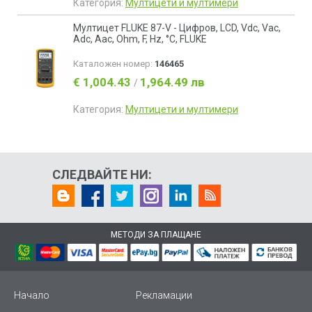
Категория:
Мултицети и мултимери
Мултицет FLUKE 87-V - Цифров, LCD, Vdc, Vac,
Adc, Aac, Ohm, F, Hz, °C, FLUKE
Каталожен номер:
146465
€ 1,004.43
1,964.49 лв
/
Категория:
Мултицети и мултимери
СЛЕДВАЙТЕ НИ:
МЕТОДИ ЗА ПЛАЩАНЕ
Начало
Рекламации