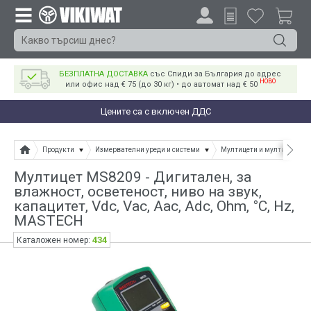
БЕЗПЛАТНА ДОСТАВКА
със Спиди за България до адрес
НОВО
или офис над € 75 (до 30 кг) • до автомат над € 50
Цените са с включен ДДС
Продукти
Измервателни уреди и системи
Мултицети и мултимери
Мултицет MS8209 - Дигитален, за
влажност, осветеност, ниво на звук,
капацитет, Vdc, Vac, Aac, Adc, Ohm, °C, Hz,
MASTECH
434
Каталожен номер: