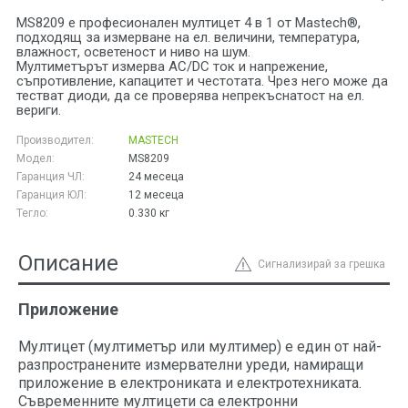
MS8209 е професионален мултицет 4 в 1 от Mastech®,
подходящ за измерване на ел. величини, температура,
влажност, осветеност и ниво на шум.
Мултиметърът измерва AC/DC ток и напрежение,
съпротивление, капацитет и честотата. Чрез него може да
тестват диоди, да се проверява непрекъснатост на ел.
вериги.
Производител:
MASTECH
Модел:
MS8209
Гаранция ЧЛ:
24 месеца
Гаранция ЮЛ:
12 месеца
Тегло:
0.330
кг
Описание
Сигнализирай за грешка
Приложение
Мултицет (мултиметър или мултимер) е един от най-
разпространените измервателни уреди, намиращи
приложение в електрониката и електротехниката.
Съвременните мултицети са електронни