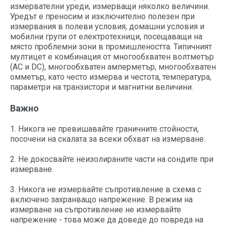
измервателни уреди, измерващи няколко величини.
Уредът е преносим и изключително полезен при
измервания в полеви условия, домашни условия и
мобилни групи от електротехници, посещаващи на
място проблемни зони в промишлеността. Типичният
мултицет е комбинация от многообхватен волтметър
(AC и DC), многообхватен амперметър, многообхватен
омметър, като често измерва и честота, температура,
параметри на транзистори и магнитни величини.
Важно
1. Никога не превишавайте граничните стойности,
посочени на скалата за всеки обхват на измерване.
2. Не докосвайте неизолираните части на сондите при
измерване.
3. Никога не измервайте съпротивление в схема с
включено захранващо напрежение. В режим на
измерване на съпротивление не измервайте
напрежение - това може да доведе до повреда на