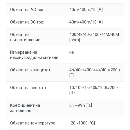
Обхват на AC ток:
40m/400m/10 [A]
Обхват на DC ток:
40m/400m/10 [A]
Обхват на
400/4k/40k/400k/4M/40M
съпротивление:
[ohm]
Измерване на
не
несинусоидални сигнали:
Обхват на капацитет:
4n/40n/400n/4u/40u/200u
[F]
Обхват на честота:
10/100/1k/10k/100k/200k
[Hz]
Коефициент на
0.1~99.9 [%]
запълване:
Обхват на температура:
-20~1000 [°C]