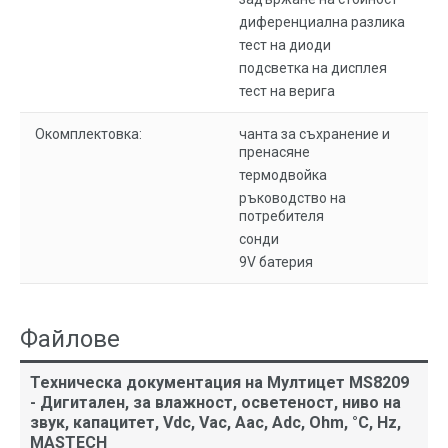
диференциална разлика
тест на диоди
подсветка на дисплея
тест на верига
Окомплектовка:
чанта за съхранение и
пренасяне
термодвойка
ръководство на
потребителя
сонди
9V батерия
Файлове
Техническа документация на Мултицет MS8209
- Дигитален, за влажност, осветеност, ниво на
звук, капацитет, Vdc, Vac, Aac, Adc, Ohm, °C, Hz,
MASTECH