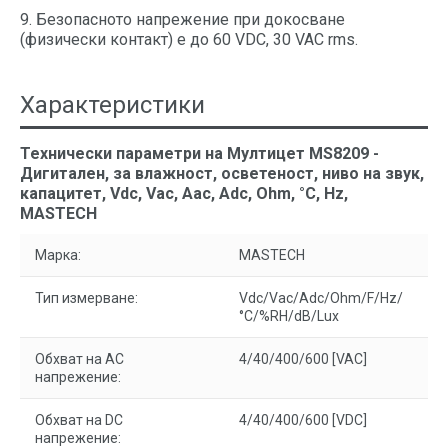
9. Безопасното напрежение при докосване
(физически контакт) е до 60 VDC, 30 VAC rms.
Характеристики
Технически параметри на Мултицет MS8209 -
Дигитален, за влажност, осветеност, ниво на звук,
капацитет, Vdc, Vac, Aac, Adc, Ohm, °C, Hz,
MASTECH
Марка:
MASTECH
Тип измерване:
Vdc/Vac/Adc/Ohm/F/Hz/
°C/%RH/dB/Lux
Обхват на AC
4/40/400/600 [VAC]
напрежение:
Обхват на DC
4/40/400/600 [VDC]
напрежение: