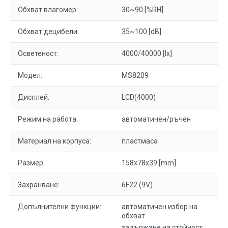
Обхват влагомер:
30~90 [%RH]
Обхват децибели:
35~100 [dB]
Осветеност:
4000/40000 [lx]
Модел:
MS8209
Дисплей:
LCD(4000)
Режим на работа:
автоматичен/ръчен
Материал на корпуса:
пластмаса
Размер:
158x78x39 [mm]
Захранване:
6F22 (9V)
Допълнителни функции:
автоматичен избор на
обхват
задържане на стойност