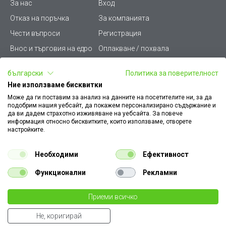
За нас
Вход
Отказ на поръчка
За компанията
Чести въпроси
Регистрация
Внос и търговия на едро
Оплакване / похвала
Лични данни
Викиват ПРО - (B2B)
български
Политика за поверителност
Условия за ползване
Срокове и доставка
Ние използваме бисквитки
Стани дистрибутор
КЗП
Може да ги поставим за анализ на данните на посетителите ни, за да
подобрим нашия уебсайт, да покажем персонализирано съдържание и
Карта на сайта
Кариери
да ви дадем страхотно изживяване на уебсайта. За повече
информация относно бисквитките, които използваме, отворете
Как да намеря документ
Платформа за AРС
настройките.
към поръчка
Контакт
Политика за бисквитки
Необходими
Ефективност
Конфигуратор за ел.
ключове и контакти
Функционални
Рекламни
Уважаеми Клиенти, моля да имате предвид, че всички изображения на
Приеми всичко
нашия сайт са илюстративни,
те могат да се различават от действителния изглед на продукта без това да
Не, коригирай
€ 81.30
променя неговите технически характеристики по някакъв начин.
Извести ме при