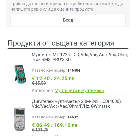
Трябва да сте регистриран потребител за да можете да
напишете ревю или да оцените продукта.
Вход
Продукти от същата категория
Мултицет MT-1226, LCD, Vdc, Vac, Adc, Aac, Ohm,
True RMS, PRO'S KIT
Каталожен номер:
146404
€ 12.40
24.25 лв
/
€ 15.50
Категория:
Мултицети и мултимери
Дигителен мултиметър GDM-398, LCD(4000),
Vdc/Vac/Adc/Aac/Ohm/F/Hz, GW Instek
Каталожен номер:
14632
€ 86.49
169.16 лв
/
€ 101.75