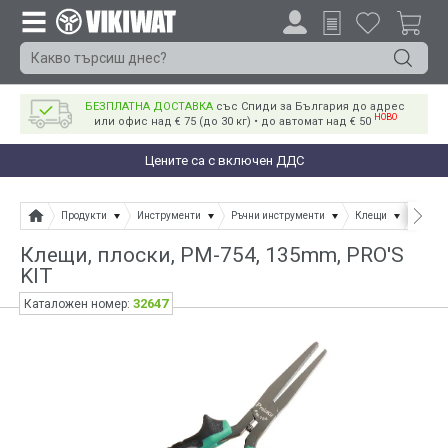
БЕЗПЛАТНА ДОСТАВКА
със Спиди за България до адрес
НОВО
или офис над € 75 (до 30 кг) • до автомат над € 50
Цените са с включен ДДС
Продукти
Инструменти
Ръчни инструменти
Клещи
Клещи
Клещи, плоски, PM-754, 135mm, PRO'S
KIT
32647
Каталожен номер: