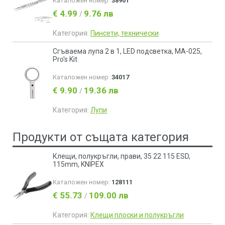
Каталожен номер:
38901
€ 4.99
9.76 лв
/
Категория:
Пинсети, технически
Сгъваема лупа 2 в 1, LED подсветка, MA-025,
Pro's Kit
Каталожен номер:
34017
€ 9.90
19.36 лв
/
Категория:
Лупи
Продукти от същата категория
Клещи, полукръгли, прави, 35 22 115 ESD,
115mm, KNIPEX
Каталожен номер:
128111
€ 55.73
109.00 лв
/
Категория:
Клещи плоски и полукръгли