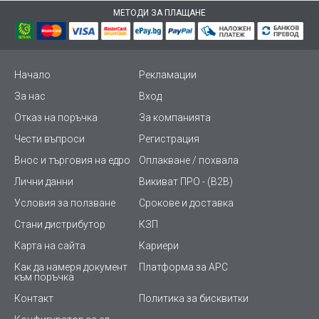
МЕТОДИ ЗА ПЛАЩАНЕ
Начало
Рекламации
За нас
Вход
Отказ на поръчка
За компанията
Чести въпроси
Регистрация
Внос и търговия на едро
Оплакване / похвала
Лични данни
Викиват ПРО - (B2B)
Условия за ползване
Срокове и доставка
Стани дистрибутор
КЗП
Карта на сайта
Кариери
Как да намеря документ
Платформа за AРС
към поръчка
Контакт
Политика за бисквитки