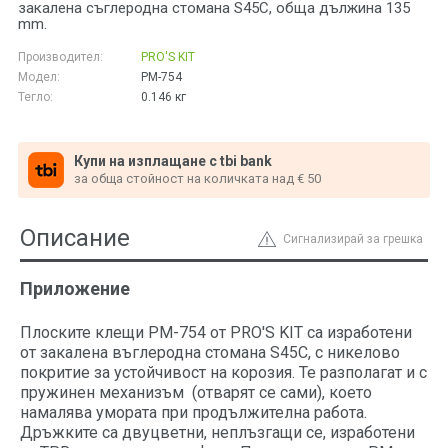
закалена съглеродна стомана S45C, обща дължина 135
mm.
Производител:
PRO'S KIT
Модел:
PM-754
Тегло:
0.146
кг
Купи на изплащане с tbi bank
за обща стойност на количката над € 50
Описание
Сигнализирай за грешка
Приложение
Плоските клещи PM-754 от PRO'S KIT са изработени
от закалена въглеродна стомана S45C, с никелово
покритие за устойчивост на корозия. Те разполагат и с
пружинен механизъм (отварят се сами), което
намалява умората при продължителна работа.
Дръжките са двуцветни, неплъзгащи се, изработени