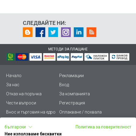
СЛЕДВАЙТЕ НИ:
МЕТОДИ ЗА ПЛАЩАНЕ
Начало
Рекламации
За нас
Вход
Отказ на поръчка
За компанията
Чести въпроси
Регистрация
Внос и търговия на едро
Оплакване / похвала
Лични данни
Викиват ПРО - (B2B)
български
Политика за поверителност
Условия за ползване
Срокове и доставка
Ние използваме бисквитки