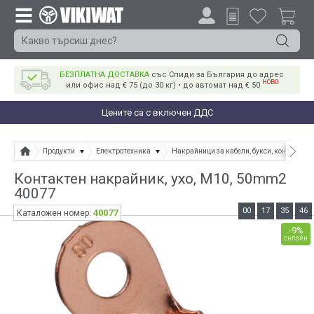
БЕЗПЛАТНА ДОСТАВКА
със Спиди за България до адрес
НОВО
или офис над € 75 (до 30 кг) • до автомат над € 50
Цените са с включен ДДС
Продукти
Електротехника
Накрайници за кабели, букси, конектори
Контактен накрайник, ухо, M10, 50mm2
40077
00
17
35
46
40077
Каталожен номер:
-9%
онлайн