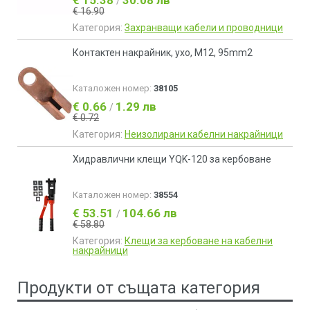
€ 15.38
30.08 лв
/
€ 16.90
Категория:
Захранващи кабели и проводници
Контактен накрайник, ухо, M12, 95mm2
Каталожен номер:
38105
€ 0.66
1.29 лв
/
€ 0.72
Категория:
Неизолирани кабелни накрайници
Хидравлични клещи YQK-120 за кербоване
Каталожен номер:
38554
€ 53.51
104.66 лв
/
€ 58.80
Категория:
Клещи за кербоване на кабелни
накрайници
Продукти от същата категория