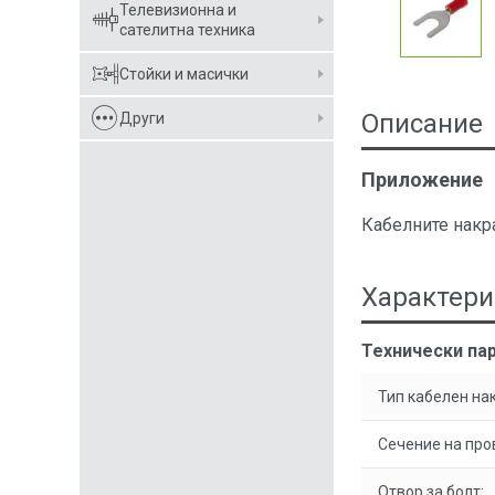
Телевизионна и
сателитна техника
Стойки и масички
Описание
Други
Приложение
Кабелните накр
Характери
Технически пар
Тип кабелен на
Сечение на про
Отвор за болт: