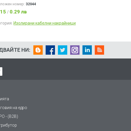
аложен номер:
32044
.15
0.29 лв
/
егория:
Изолирани кабелни накрайници
ДВАЙТЕ НИ:
ията
рговия на едро
О - (B2B)
трибутор