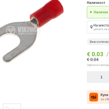
Наличност
Наличен
На място
цената на 
Виж количе
€ 0.03
/
€ 0.04
Офертата е валидн
Купи
за об