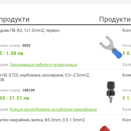
продукти
Продукти
дник ПВ-А2, 1x1.5mm2, червен
Кон
ожен номер:
3932
Кат
55
1.08 лв
€ 0
/
ория:
Захранващи кабели и проводници
Кат
 HS-0725, кербоване, изолирани, 0.5~2.5mm2,
Клем
RK
ожен номер:
100139
Кат
.00
21.51 лв
€ 1
/
ория:
Клещи за кербоване на кабелни накрайници
Кат
ктен накрайник, вилка, Ф5.3mm, 0.5-1.5mm2
Кон