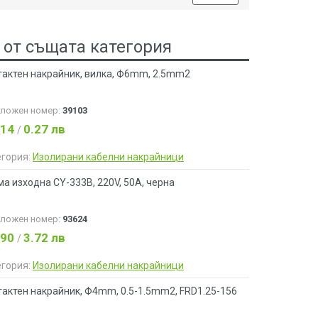
 от същата категория
тактен накрайник, вилка, Ф6mm, 2.5mm2
аложен номер:
39103
.14
0.27 лв
/
егория:
Изолирани кабелни накрайници
а изходна CY-333B, 220V, 50A, черна
аложен номер:
93624
.90
3.72 лв
/
егория:
Изолирани кабелни накрайници
тактен накрайник, Ф4mm, 0.5-1.5mm2, FRD1.25-156