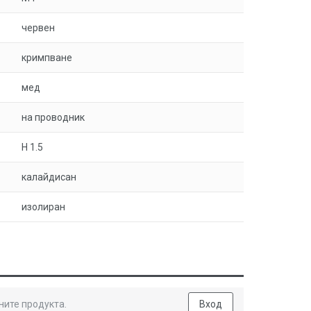
червен
кримпване
мед
на проводник
H 1.5
калайдисан
изолиран
ните продукта.
Вход