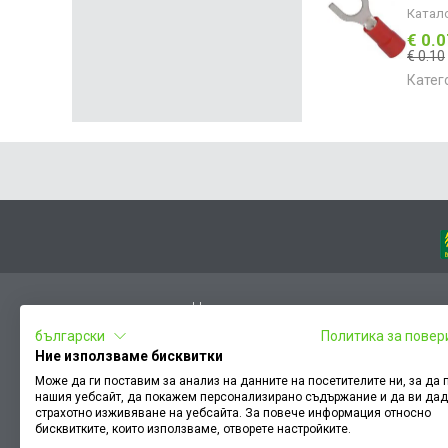
Катал
€ 0.
€ 0.10
Катег
Начало
български
Политика за повер
Вход
Ние използваме бисквитки
Чести въпроси
Може да ги поставим за анализ на данните на посетителите ни, за да
нашия уебсайт, да покажем персонализирано съдържание и да ви да
Оплакване / похвала
страхотно изживяване на уебсайта. За повече информация относно
Условия за ползване
бисквитките, които използваме, отворете настройките.