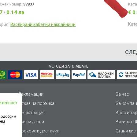
ожен номер:
37837
Кат
07
0.14 лв
€ 0
/
Кат
ория:
Изолирани кабелни накрайници
СЛЕ
МЕТОДИ ЗА ПЛАЩАНЕ
Рекламации
За нас
ителност
Отказ на поръчка
За компан
Регистрация
Внос и тъ
 подобрим
дем
Лични данни
Викиват ПР
Срокове и доставка
Стани дис