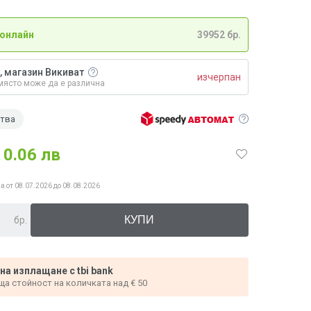
 онлайн
39952 бр.
, магазин Викиват
изчерпан
място може да е различна
ства
0.06 лв
а от 08.07.2026 до 08.08.2026
бр.
 на изплащане с tbi bank
ща стойност на количката над € 50