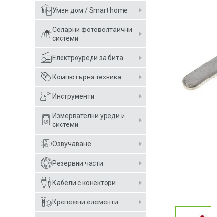
Умен дом / Smart home
Соларни фотоволтаични
системи
Електроуреди за бита
Компютърна техника
Инструменти
Измервателни уреди и
системи
Озвучаване
Резервни части
Кабели с конектори
Крепежни елементи