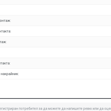
онтаж:
нтакта:
таж:
такта:
 накрайник:
регистриран потребител за да можете да напишете ревю или да оце