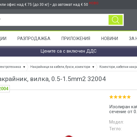
НОВО
ли офис над € 75 (до 30 кг) • до автомат над € 50
ЦИИ
РАЗПРОДАЖБА
ПРИЛОЖЕНИЯ
НОВИНИ
ЗА 
Цените са с включен ДДС
лектротехника
Накрайници за кабели, букси, конектори
Конектори, кабелни накр
акрайник, вилка, 0.5-1.5mm2 32004
2004
Изолиран ка
сечение от 0
Модел:
Тегло: