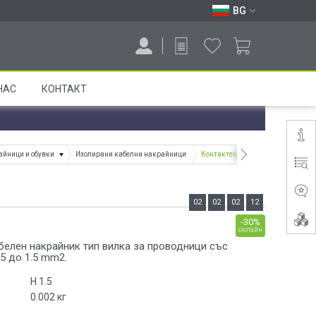
BG
НАС
КОНТАКТ
айници и обувки
Изолирани кабелни накрайници
Контактен накрайник, вилка, 0.
02
02
02
11
-30%
онлайн
белен накрайник тип вилка за проводници със
.5 до 1.5 mm2.
H 1.5
0.002
кг