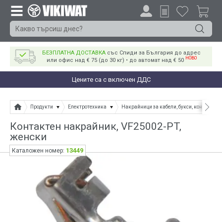
БЕЗПЛАТНА ДОСТАВКА
със Спиди за България до адрес
НОВО
или офис над € 75 (до 30 кг) • до автомат над € 50
Цените са с включен ДДС
Продукти
Електротехника
Накрайници за кабели, букси, конектори
Контактен накрайник, VF25002-PT,
женски
13449
Каталожен номер: