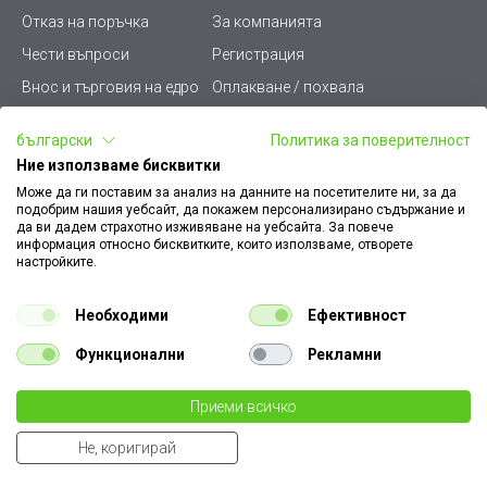
Отказ на поръчка
За компанията
Чести въпроси
Регистрация
Внос и търговия на едро
Оплакване / похвала
Лични данни
Викиват ПРО - (B2B)
български
Политика за поверителност
Условия за ползване
Срокове и доставка
Ние използваме бисквитки
Стани дистрибутор
КЗП
Може да ги поставим за анализ на данните на посетителите ни, за да
подобрим нашия уебсайт, да покажем персонализирано съдържание и
Карта на сайта
Кариери
да ви дадем страхотно изживяване на уебсайта. За повече
информация относно бисквитките, които използваме, отворете
Как да намеря документ
Платформа за AРС
настройките.
към поръчка
Контакт
Политика за бисквитки
Необходими
Ефективност
Конфигуратор за ел.
ключове и контакти
Функционални
Рекламни
Уважаеми Клиенти, моля да имате предвид, че всички изображения на
Приеми всичко
нашия сайт са илюстративни,
те могат да се различават от действителния изглед на продукта без това да
Не, коригирай
€ 0.05
променя неговите технически характеристики по някакъв начин.
Извести ме при
наличност
0.10 лв
Summer Cart shopping cart software