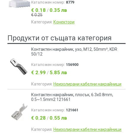
Каталожен номер:
8779
€ 0.18
0.35 лв
/
€ 0.25
Категория:
Конектори
Продукти от същата категория
Контактен накрайник, ухо, M12, 50mm², KDR
50/12
Каталожен номер:
156900
€ 2.99
5.85 лв
/
Категория:
Неизолирани кабелни накрайници
Контактен накрайник, плосък, 6.3x0.8mm,
0.5~1.5mm2 121661
Каталожен номер:
121661
€ 0.28
0.55 лв
/
Категория:
Неизолирани кабелни накрайници