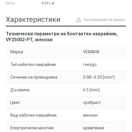
Тегло:
0.011
кг
Характеристики
Сигнализирай за грешка
Технически параметри на Контактен накрайник,
VF25002-PT, женски
Марка:
VEMARK
Тип кабелен накрайник:
гнездо
Сечение на проводника:
0.08~0.33 [mm²]
Дължина:
6.5 [mm]
Цвят:
сребрист
Вид кабелен накрайник:
женски
Електрически монтаж:
кримпване