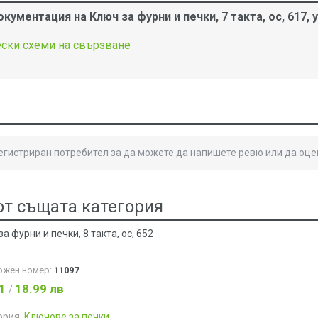
кументация на Ключ за фурни и печки, 7 такта, ос, 617,
ски схеми на свързване
B
регистриран потребител за да можете да напишете ревю или да оце
от същата категория
а фурни и печки, 8 такта, ос, 652
ожен номер:
11097
71
18.99 лв
/
ория:
Ключове за печки