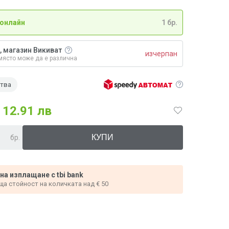
 онлайн
1 бр.
, магазин Викиват
изчерпан
място може да е различна
ства
12.91 лв
бр.
 на изплащане с tbi bank
ща стойност на количката над € 50