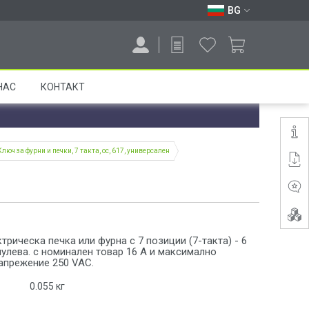
BG
НАС
КОНТАКТ
Ключ за фурни и печки, 7 такта, ос, 617, универсален
трическа печка или фурна с 7 позиции (7-такта) - 6
нулева. с номинален товар 16 А и максимално
апрежение 250 VAC.
0.055
кг