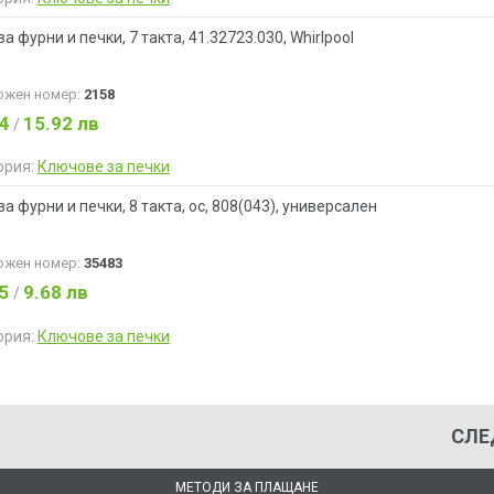
а фурни и печки, 7 такта, 41.32723.030, Whirlpool
ожен номер:
2158
14
15.92 лв
/
ория:
Ключове за печки
а фурни и печки, 8 такта, ос, 808(043), универсален
ожен номер:
35483
95
9.68 лв
/
ория:
Ключове за печки
СЛЕ
МЕТОДИ ЗА ПЛАЩАНЕ