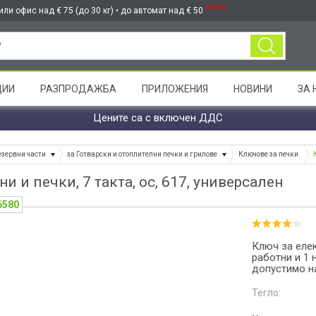
НОВО
ли офис над € 75 (до 30 кг) • до автомат над € 50
ЦИИ
РАЗПРОДАЖБА
ПРИЛОЖЕНИЯ
НОВИНИ
ЗА 
Цените са с включен ДДС
езервни части
за Готварски и отоплителни печки и грилове
Ключове за печки
и и печки, 7 такта, ос, 617, универсален
6580
Ключ за елек
работни и 1 
допустимо н
Тегло: