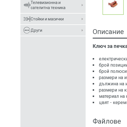
Телевизионна и
сателитна техника
Стойки и масички
Описание
Други
Ключ за печк
електрически
брой позиции 
брой полюси -
размери на и
дължина на и
размери на ко
материал на 
цвят - керем
Файлове