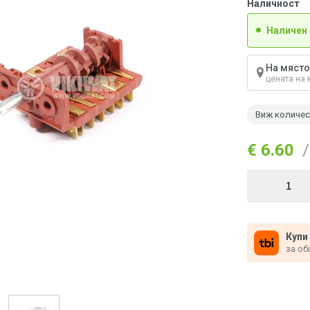
Наличност
Наличен
На място
цената на 
Виж количе
€ 6.60
/
Купи
за об