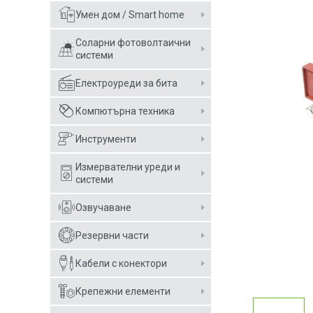
Умен дом / Smart home
Соларни фотоволтаични
системи
Електроуреди за бита
Компютърна техника
Инструменти
Измервателни уреди и
системи
Озвучаване
Резервни части
Кабели с конектори
Крепежни елементи