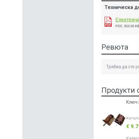
Техническа до
Електриче
PDF, 353.05 K
Ревюта
Трябва да сте 
Продукти 
Ключ з
Катал
€ 9.
Катег