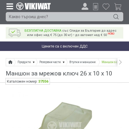
БЕЗПЛАТНА ДОСТАВКА
със Спиди за България до адрес
НОВО
или офис над € 75 (до 30 кг) • до автомат над € 50
Цените са с включен ДДС
Продукти
Резервни части
Втулки и маншони
Маншон за мрежов к
Маншон за мрежов ключ 26 x 10 x 10
37556
Каталожен номер: