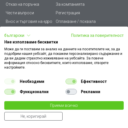
Отказ на поръчка
За компанията
Чести въпроси
Регистрация
Внос и търговия на едро
Оплакване / похвала
Лични данни
Викиват ПРО - (B2B)
български
Политика за поверителност
Условия за ползване
Срокове и доставка
Ние използваме бисквитки
Стани дистрибутор
КЗП
Може да ги поставим за анализ на данните на посетителите ни, за да
подобрим нашия уебсайт, да покажем персонализирано съдържание и
Карта на сайта
Кариери
да ви дадем страхотно изживяване на уебсайта. За повече
информация относно бисквитките, които използваме, отворете
Как да намеря документ
Платформа за AРС
настройките.
към поръчка
Контакт
Политика за бисквитки
Необходими
Ефективност
Конфигуратор за ел.
ключове и контакти
Функционални
Рекламни
Уважаеми Клиенти, моля да имате предвид, че всички изображения на
Приеми всичко
нашия сайт са илюстративни,
те могат да се различават от действителния изглед на продукта без това да
€ 0.25
Не, коригирай
променя неговите технически характеристики по някакъв начин.
бр.
0.49 лв
Summer Cart shopping cart software