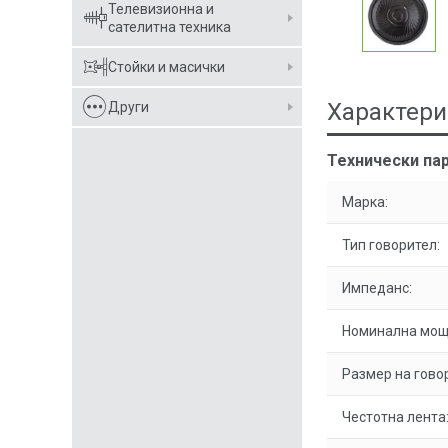
Телевизионна и
сателитна техника
Стойки и масички
Характери
Други
Технически пар
Марка:
Тип говорител:
Импеданс:
Номинална мощ
Размер на гово
Честотна лента