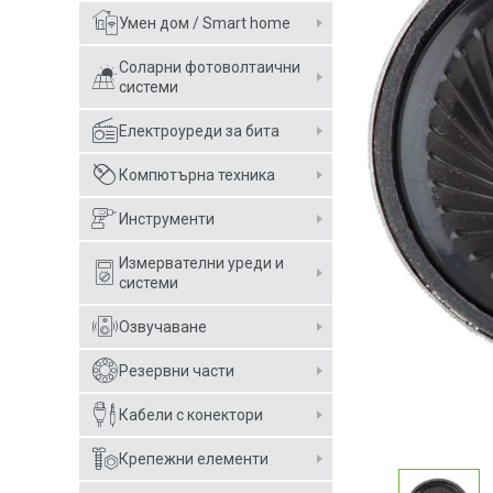
Умен дом / Smart home
Соларни фотоволтаични
системи
Електроуреди за бита
Компютърна техника
Инструменти
Измервателни уреди и
системи
Озвучаване
Резервни части
Кабели с конектори
Крепежни елементи