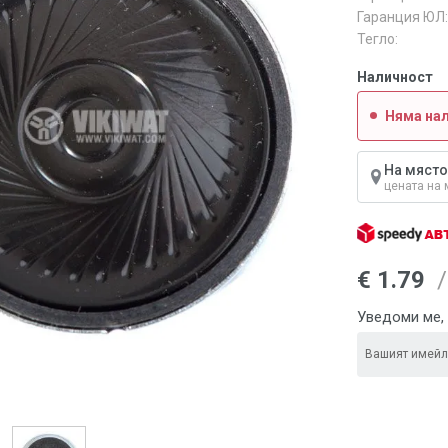
Гаранция ЮЛ:
Тегло:
Наличност
Няма на
На място
цената на 
€ 1.79
/
Уведоми ме, 