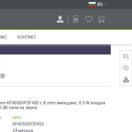
BG
НАС
КОНТАКТ
dB
тел KP4050SP2F450 с 8 ohm импеданс, 0.5 W входна
 dB сила на звука.
:
KEPO
KP4050SP2F450
24 месеца