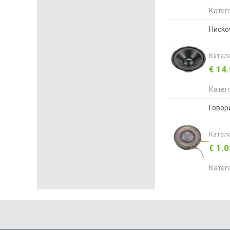
Катег
Ниско
Катал
€ 14
Катег
Говор
Катал
€ 1.
Катег