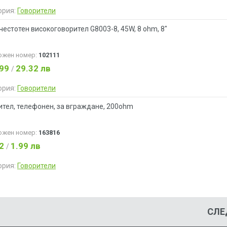
ория:
Говорители
честотен високоговорител G8003-8, 45W, 8 ohm, 8"
ожен номер:
102111
.99
29.32 лв
/
ория:
Говорители
ител, телефонен, за вграждане, 200ohm
ожен номер:
163816
02
1.99 лв
/
ория:
Говорители
СЛЕ