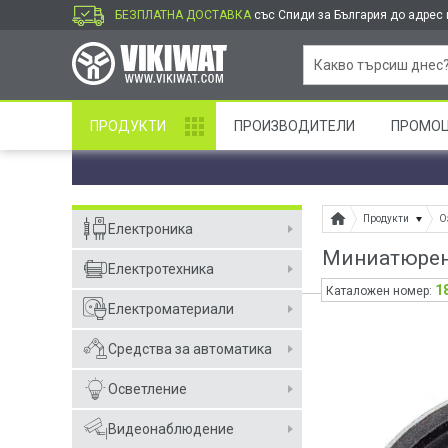
БЕЗПЛАТНА ДОСТАВКА
със Спиди за България до адрес и
ПРОДУКТИ
ПРОИЗВОДИТЕЛИ
ПРОМО
Продукти
О
Електроника
Миниатюрен 
Електротехника
1
Каталожен номер:
Електроматериали
Средства за автоматика
Осветление
Видеонаблюдение