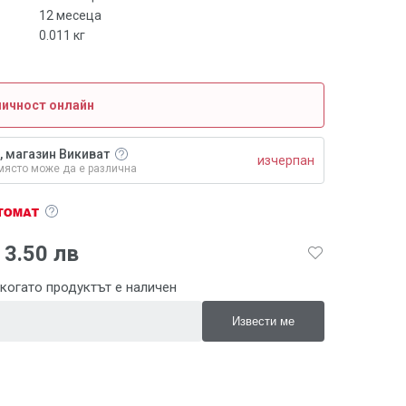
12 месеца
0.011
кг
личност онлайн
, магазин Викиват
изчерпан
място може да е различна
3.50 лв
когато продуктът е наличен