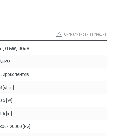
Сигнализирай за грешка
, 0.5W, 90dB
KEPO
широколентов
8 [ohm]
0.5 [W]
1.6 [in]
300~20000 [Hz]