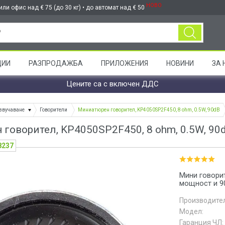
НОВО
ли офис над € 75 (до 30 кг) • до автомат над € 50
ЦИИ
РАЗПРОДАЖБА
ПРИЛОЖЕНИЯ
НОВИНИ
ЗА 
Цените са с включен ДДС
звучаване
Говорители
Миниатюрен говорител, KP4050SP2F450, 8 ohm, 0.5W, 90dB
говорител, KP4050SP2F450, 8 ohm, 0.5W, 90
8237
Мини говори
мощност и 90
Производител
Модел:
Гаранция ЧЛ: