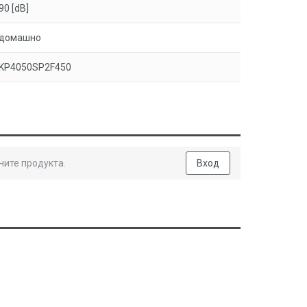
90 [dB]
домашно
KP4050SP2F450
ните продукта.
Вход