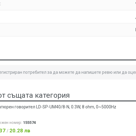
:
регистриран потребител за да можете да напишете ревю или да оце
от същата категория
тюрен говорител LD-SP-UM40/8-N, 0.3W, 8 ohm, 0~5000Hz
ожен номер:
155574
.37
20.28 лв
/