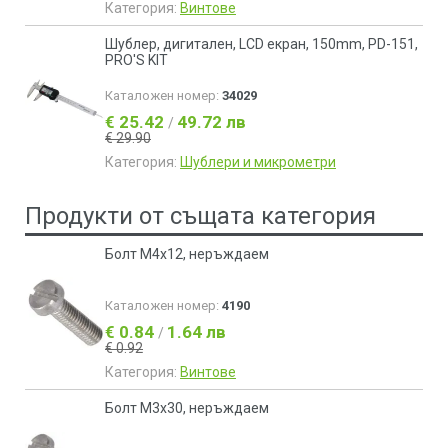
Категория:
Винтове
Шублер, дигитален, LCD екран, 150mm, PD-151,
PRO'S KIT
Каталожен номер:
34029
€ 25.42
49.72 лв
/
€ 29.90
Категория:
Шублери и микрометри
Продукти от същата категория
Болт М4х12, неръждаем
Каталожен номер:
4190
€ 0.84
1.64 лв
/
€ 0.92
Категория:
Винтове
Болт М3х30, неръждаем