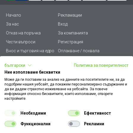
Начало
Рекламации
За нас
Вход
Отказ на поръчка
За компанията
Чести въпроси
Регистрация
Внос и търговия на едро
Оплакване / похвала
Лични данни
Викиват ПРО - (B2B)
български
Политика за поверителност
Условия за ползване
Срокове и доставка
Ние използваме бисквитки
Стани дистрибутор
КЗП
Може да ги поставим за анализ на данните на посетителите ни, за да
подобрим нашия уебсайт, да покажем персонализирано съдържание и
Карта на сайта
Кариери
да ви дадем страхотно изживяване на уебсайта. За повече
информация относно бисквитките, които използваме, отворете
Как да намеря документ
Платформа за AРС
настройките.
към поръчка
Контакт
Политика за бисквитки
Необходими
Ефективност
Конфигуратор за ел.
ключове и контакти
Функционални
Рекламни