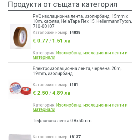
Продукти от същата категория
PVC изолационна лента, изолирбанд, 15mm x
10m, кафява, HelaTape Flex 15, HellermannTyton,
710-00107
Каталожен номер:
14838
€ 0.77
1.51 лв
/
Категория:
Изолирбанд, изолационни ленти и
материали
Електроизолационна лента, червена, 20m,
19mm, изолирбанд
Каталожен номер:
1181
€ 2.50
4.89 лв
/
Категория:
Изолирбанд, изолационни ленти и
материали
Тефлонова лента 0.8x50mm
Каталожен номер:
18137