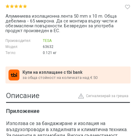
Алуминиева изолационна лента 50 mm x 10 m. Обща
дебелина - 65 микрона. Да се монтира върху чисти и
обезмаслени повърхности. Безвреден за употреба
продукт произведен в ЕС.
Производител:
TESA
Модел:
63632
Тегло:
0.121
кг
Купи на изплащане с tbi bank
за обща стойност на количката над € 50
Описание
Сигнализирай за грешка
Приложение
Използва се за бандажиране и изолация на
въздухопроводи в хладилната и климатична техника.
За ремонти в автомобили. Висока съвместимост,