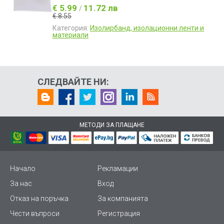
€ 5.99
11.72 лв
/
€ 8.55
Категория:
Изолирбанд, изолационни ленти и
материали
СЛЕДВАЙТЕ НИ:
МЕТОДИ ЗА ПЛАЩАНЕ
Начало
Рекламации
За нас
Вход
Отказ на поръчка
За компанията
Чести въпроси
Регистрация