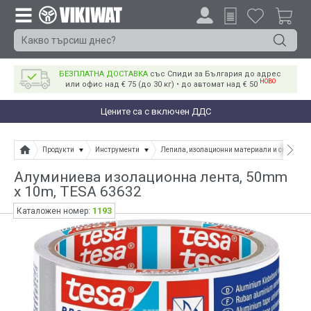
БЕЗПЛАТНА ДОСТАВКА
със Спиди за България до адрес
НОВО
или офис над € 75 (до 30 кг) • до автомат над € 50
Цените са с включен ДДС
Продукти
Инструменти
Лепила, изолационни материали и спрейове
Алуминиева изолационна лента, 50mm
x 10m, TESA 63632
1193
Каталожен номер: