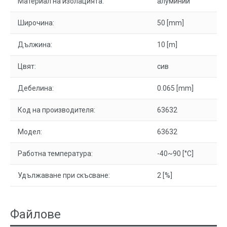
Материал на изолацията:
алуминий
Широчина:
50 [mm]
Дължина:
10 [m]
Цвят:
сив
Дебелина:
0.065 [mm]
Код на производителя:
63632
Модел:
63632
Работна температура:
-40~90 [°C]
Удължаване при скъсване:
2 [%]
Файлове