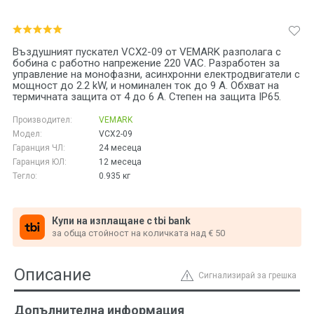
Въздушният пускател VCX2-09 от VEMARK разполага с
бобина с работно напрежение 220 VAC. Разработен за
управление на монофазни, асинхронни електродвигатели с
мощност до 2.2 kW, и номинален ток до 9 A. Обхват на
термичната защита от 4 до 6 A. Степен на защита IP65.
Производител:
VEMARK
Модел:
VCX2-09
Гаранция ЧЛ:
24 месеца
Гаранция ЮЛ:
12 месеца
Тегло:
0.935
кг
Купи на изплащане с tbi bank
за обща стойност на количката над € 50
Описание
Сигнализирай за грешка
Допълнителна информация