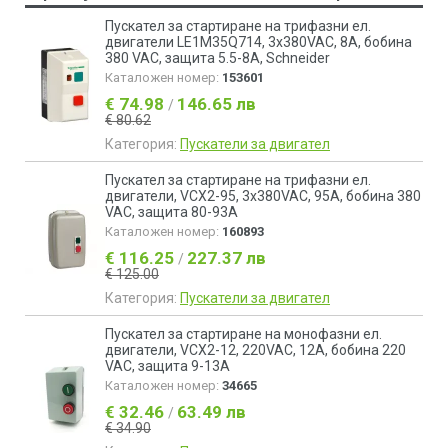
Пускател за стартиране на трифазни ел.
двигатели LE1M35Q714, 3x380VAC, 8A, бобина
380 VAC, защита 5.5-8А, Schneider
Каталожен номер:
153601
€ 74.98
146.65 лв
/
€ 80.62
Категория:
Пускатели за двигател
Пускател за стартиране на трифазни ел.
двигатели, VCX2-95, 3x380VAC, 95A, бобина 380
VAC, защита 80-93А
Каталожен номер:
160893
€ 116.25
227.37 лв
/
€ 125.00
Категория:
Пускатели за двигател
Пускател за стартиране на монофазни ел.
двигатели, VCX2-12, 220VAC, 12A, бобина 220
VAC, защита 9-13А
Каталожен номер:
34665
€ 32.46
63.49 лв
/
€ 34.90