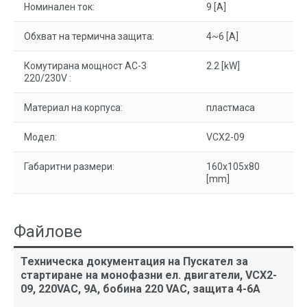
Номинален ток:
9 [A]
Обхват на термична защита:
4~6 [A]
Комутирана мощност AC-3
2.2 [kW]
220/230V :
Материал на корпуса:
пластмаса
Модел:
VCX2-09
Габаритни размери:
160x105x80
[mm]
Файлове
Техническа документация на Пускател за
стартиране на монофазни ел. двигатели, VCX2-
09, 220VAC, 9A, бобина 220 VAC, защита 4-6А