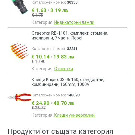
Каталожен номер:
30355
€ 1.63
3.19 лв
/
€ 1.75
Категория:
Индикаторни лампи
Отвертки RB-1101, комплект, стомана,
изолирани, 7 части, Rebel
Каталожен номер:
32241
€ 10.14
19.83 лв
/
€ 10.90
Категория:
Отвертки
Клещи Knipex 03 06 160, стандартни,
комбинирани, 160mm, 1000V
Каталожен номер:
148093
€ 24.90
48.70 лв
/
€ 26.77
Категория:
Клещи универсални
Продукти от същата категория