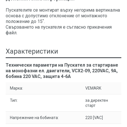
Пускателите се монтират върху негорима вертикална
основа с допустимо отклонение от монтажното
положение до 15˚.
Свързването на пускателя е съгласно прикачения
файл.
Характеристики
Технически параметри на Пускател за стартиране
на монофазни ел. двигатели, VCX2-09, 220VAC, 9A,
бобина 220 VAC, защита 4-6А
Марка:
VEMARK
Тип:
за директен
старт
Напрежение на бобината:
220 [VAC]