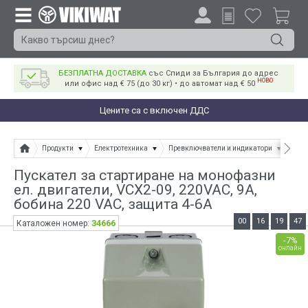
БЕЗПЛАТНА ДОСТАВКА
със Спиди за България до адрес
НОВО
или офис над € 75 (до 30 кг) • до автомат над € 50
Цените са с включен ДДС
Продукти
Електротехника
Превключватели и индикатори
Пуск
Пускател за стартиране на монофазни
ел. двигатели, VCX2-09, 220VAC, 9A,
бобина 220 VAC, защита 4-6А
00
16
19
46
34666
Каталожен номер:
-7%
онлайн