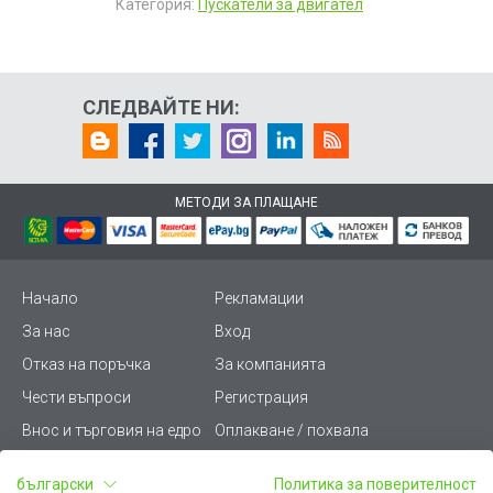
Категория:
Пускатели за двигател
СЛЕДВАЙТЕ НИ:
МЕТОДИ ЗА ПЛАЩАНЕ
Начало
Рекламации
За нас
Вход
Отказ на поръчка
За компанията
Чести въпроси
Регистрация
Внос и търговия на едро
Оплакване / похвала
Лични данни
Викиват ПРО - (B2B)
български
Политика за поверителност