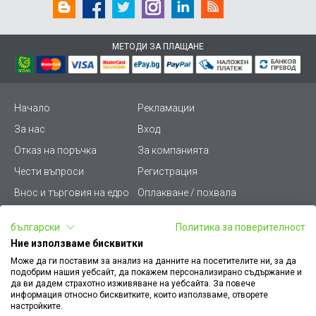
МЕТОДИ ЗА ПЛАЩАНЕ
Начало
Рекламации
За нас
Вход
Отказ на поръчка
За компанията
Чести въпроси
Регистрация
Внос и търговия на едро
Оплакване / похвала
Лични данни
Викиват ПРО - (B2B)
български
Политика за поверителност
Условия за ползване
Срокове и доставка
Ние използваме бисквитки
Стани дистрибутор
КЗП
Може да ги поставим за анализ на данните на посетителите ни, за да
подобрим нашия уебсайт, да покажем персонализирано съдържание и
Карта на сайта
Кариери
да ви дадем страхотно изживяване на уебсайта. За повече
информация относно бисквитките, които използваме, отворете
Как да намеря документ
Платформа за AРС
настройките.
към поръчка