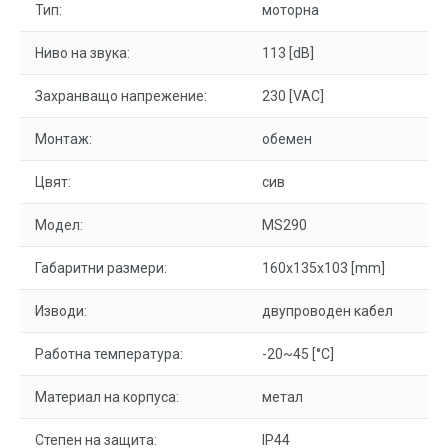
Тип:
моторна
Ниво на звука:
113 [dB]
Захранващо напрежение:
230 [VAC]
Монтаж:
обемен
Цвят:
сив
Модел:
MS290
Габаритни размери:
160x135x103 [mm]
Изводи:
двупроводен кабел
Работна температура:
-20~45 [°C]
Материал на корпуса:
метал
Степен на защита:
IP44