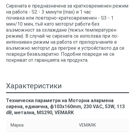
Сирената е предназначена за кратковременен режим
на работа - S2 - 3 минути (max) и 1 час
почивка или повторно-кратковременен -
S3 - 1
мин/10 мин, тъй като моторът работи без
възможност за охлаждане (тежък температурен
режим). В случай че сирената се използва при по-
интензивен режим на работа от препоръчаните е
възможно моторът да прегрее и устройството да се
повреди безвъзвратно. Подобни повреди не се
покриват от гаранцията на продукта.
Характеристики
Технически параметри на Mоторна алармена
сирена, единична, ф103x160mm, 230 VАC, 53W, 113
dB, метална, MS290, VEMARK
Марка:
VEMARK