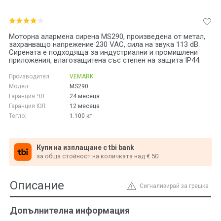
Моторна алармена сирена MS290, произведена от метал,
захранващо напрежение 230 VAC, сила на звука 113 dB.
Сирената е подходяща за индустриални и промишлени
приложения, влагозащитена със степен на защита IP44.
Производител:
VEMARK
Модел:
MS290
Гаранция ЧЛ:
24 месеца
Гаранция ЮЛ:
12 месеца
Тегло:
1.100
кг
Купи на изплащане с tbi bank
за обща стойност на количката над € 50
Описание
Сигнализирай за грешка
Допълнителна информация