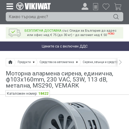
БЕЗПЛАТНА ДОСТАВКА
със Спиди за България до адрес
НОВО
или офис над € 75 (до 30 кг) • до автомат над € 50
Цените са с включен ДДС
Продукти
Средства за автоматика
Сирени, звънци и средства за а
Mоторна алармена сирена, единична,
ф103x160mm, 230 VАC, 53W, 113 dB,
метална, MS290, VEMARK
18422
Каталожен номер: