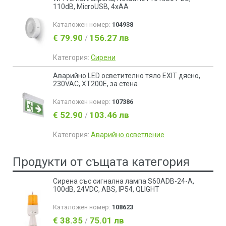
110dB, MicroUSB, 4xAA
Каталожен номер:
104938
€ 79.90
156.27 лв
/
Категория:
Сирени
Аварийно LED осветително тяло EXIT дясно,
230VAC, XT200E, за стена
Каталожен номер:
107386
€ 52.90
103.46 лв
/
Категория:
Аварийно осветление
Продукти от същата категория
Сирена със сигнална лампа S60ADB-24-A,
100dB, 24VDC, ABS, IP54, QLIGHT
Каталожен номер:
108623
€ 38.35
75.01 лв
/