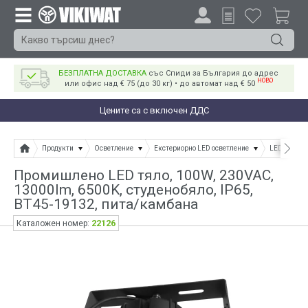
БЕЗПЛАТНА ДОСТАВКА
със Спиди за България до адрес
НОВО
или офис над € 75 (до 30 кг) • до автомат над € 50
Цените са с включен ДДС
Продукти
Осветление
Екстериорно LED осветление
LED промиш
Промишлено LED тяло, 100W, 230VAC,
13000lm, 6500K, студенобяло, IP65,
BT45-19132, пита/камбана
22126
Каталожен номер: