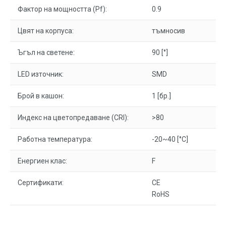
Фактор на мощността (Pf):
0.9
Цвят на корпуса:
тъмносив
Ъгъл на светене:
90 [°]
LED източник:
SMD
Брой в кашон:
1 [бр.]
Индекс на цветопредаване (CRI):
>80
Работна температура:
-20~40 [°C]
Енергиен клас:
F
Сертификати:
CE
RoHS