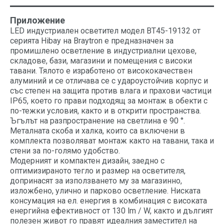
Приложение
LED индустриален осветител модел BT45-19132 от
серията Hibay на Braytron е предназначен за
промишлено осветление в индустриални цехове,
складове, бази, магазини и помещения с високи
тавани. Тялото е изработено от висококачествен
алуминий и се отличава се с удароустойчив корпус и
със степен на защита против влага и прахови частици
IP65, което го прави подходящ за монтаж в обекти с
по-тежки условия, както и в открити пространства.
Ъгълът на разпространение на светлина е 90 °.
Металната скоба и халка, които са включени в
комплекта позволяват монтаж както на тавани, така и
стени за по-голямо удобство.
Модерният и компактен дизайн, заедно с
оптимизираното тегло и размер на осветителя,
допринасят за използването му за магазинно,
изложбено, улично и парково осветление. Ниската
консумация на ел. енергия в комбинация с високата
енергийна ефективност от 130 lm / W, както и дългият
полезен живот го правят идеалния заместител на