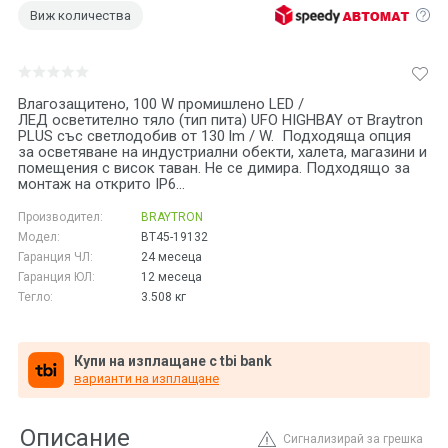
Виж количества
Влагозащитено, 100 W промишлено LED /
ЛЕД осветително тяло (тип пита) UFO HIGHBAY от Braytron
PLUS със светлодобив от 130 lm / W. Подходяща опция
за осветяване на индустриални обекти, халета, магазини и
помещения с висок таван. Не се димира. Подходящо за
монтаж на открито IP6...
Производител:
BRAYTRON
Модел:
BT45-19132
Гаранция ЧЛ:
24 месеца
Гаранция ЮЛ:
12 месеца
Тегло:
3.508
кг
Купи на изплащане с tbi bank
варианти на изплащане
Описание
Сигнализирай за грешка