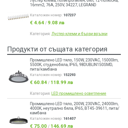
Лустер клема, полипропилен, бял, 12-полюсна,
16mm2, 76A, 250V, 34227, LEGRAND
Каталожен номер:
107237
€ 4.64
9.08 лв
/
Категория:
Лустер клеми и бързи връзки
Продукти от същата категория
Промишлено LED тяло, 150W, 230VAC, 15000lm,
5500K, студенобяла, IP65, 98DUBLIN150SMD,
пита/камбана
Каталожен номер:
152293
€ 60.84
118.99 лв
/
Категория:
LED промишлено осветление
Промишлено LED тяло, 200W, 230VAC, 24000lm,
4000K, неутрално бяла, IP65, BT45-39611, пита/
камбана
Каталожен номер:
161407
€ 75.00
146.69 лв
/