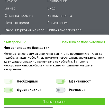
Начало
Рекламации
За нас
Вход
Отказ на поръчка
За компанията
Чести въпроси
Регистрация
Внос и търговия на едро
Оплакване / похвала
Лични данни
Викиват ПРО - (B2B)
български
Политика за поверителност
Условия за ползване
Срокове и доставка
Ние използваме бисквитки
Стани дистрибутор
КЗП
Може да ги поставим за анализ на данните на посетителите ни, за да
подобрим нашия уебсайт, да покажем персонализирано съдържание и
Карта на сайта
Кариери
да ви дадем страхотно изживяване на уебсайта. За повече
информация относно бисквитките, които използваме, отворете
Как да намеря документ
Платформа за AРС
настройките.
към поръчка
Контакт
Политика за бисквитки
Необходими
Ефективност
Конфигуратор за ел.
ключове и контакти
Функционални
Рекламни
Уважаеми Клиенти, моля да имате предвид, че всички изображения на
Приеми всичко
нашия сайт са илюстративни,
те могат да се различават от действителния изглед на продукта без това да