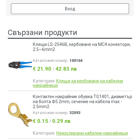
Вход
Свързани продукти
Клещи LS-2546B, кербоване на MC4 конектори,
2.5~6mm2
Каталожен номер:
100164
€ 21.90
42.83 лв
/
Категория:
Клещи за кербоване на кабелни
накрайници
Контактен накрайник обувка TG1401, диаметър
на болта Ф5.2mm, сечение на кабела max -
2.5mm2
Каталожен номер:
32093
€ 0.15
0.29 лв
/
Категория:
Неизолирани кабелни накрайници