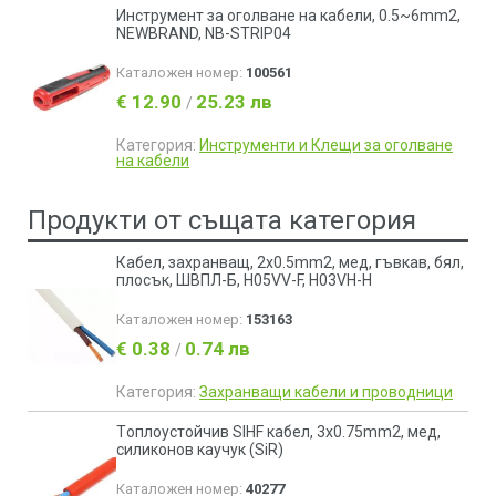
Инструмент за оголване на кабели, 0.5~6mm2,
NEWBRAND, NB-STRIP04
Каталожен номер:
100561
€ 12.90
25.23 лв
/
Категория:
Инструменти и Клещи за оголване
на кабели
Продукти от същата категория
Кабел, захранващ, 2x0.5mm2, мед, гъвкав, бял,
плосък, ШВПЛ-Б, H05VV-F, H03VH-H
Каталожен номер:
153163
€ 0.38
0.74 лв
/
Категория:
Захранващи кабели и проводници
Tоплоустойчив SIHF кабел, 3х0.75mm2, мед,
силиконов каучук (SiR)
Каталожен номер:
40277