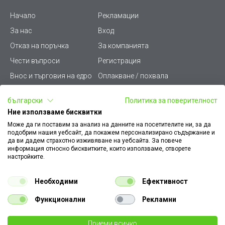
Начало
Рекламации
За нас
Вход
Отказ на поръчка
За компанията
Чести въпроси
Регистрация
Внос и търговия на едро
Оплакване / похвала
Лични данни
Викиват ПРО - (B2B)
български
Политика за поверителност
Условия за ползване
Срокове и доставка
Ние използваме бисквитки
Стани дистрибутор
КЗП
Може да ги поставим за анализ на данните на посетителите ни, за да
подобрим нашия уебсайт, да покажем персонализирано съдържание и
Карта на сайта
Кариери
да ви дадем страхотно изживяване на уебсайта. За повече
информация относно бисквитките, които използваме, отворете
Как да намеря документ
Платформа за AРС
настройките.
към поръчка
Контакт
Политика за бисквитки
Необходими
Ефективност
Конфигуратор за ел.
ключове и контакти
Функционални
Рекламни
Уважаеми Клиенти, моля да имате предвид, че всички изображения на
Приеми всичко