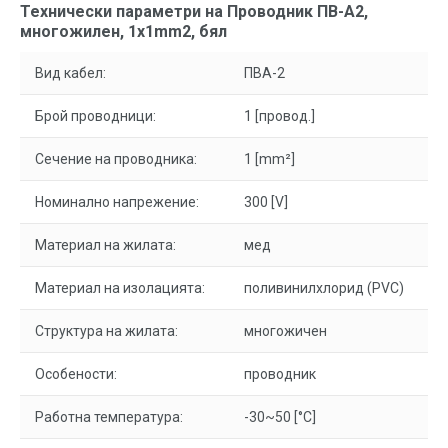
Технически параметри на Проводник ПВ-А2,
многожилен, 1x1mm2, бял
Вид кабел:
ПВА-2
Брой проводници:
1 [провод.]
Сечение на проводника:
1 [mm²]
Номинално напрежение:
300 [V]
Материал на жилата:
мед
Материал на изолацията:
поливинилхлорид (PVC)
Структура на жилата:
многожичен
Особености:
проводник
Работна температура:
-30~50 [°C]