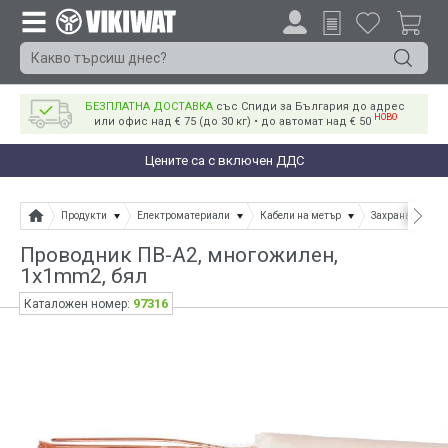
БЕЗПЛАТНА ДОСТАВКА
със Спиди за България до адрес
НОВО
или офис над € 75 (до 30 кг) • до автомат над € 50
Цените са с включен ДДС
Продукти
Електроматериали
Кабели на метър
Захранващи каб
Проводник ПВ-А2, многожилен,
1x1mm2, бял
97316
Каталожен номер: