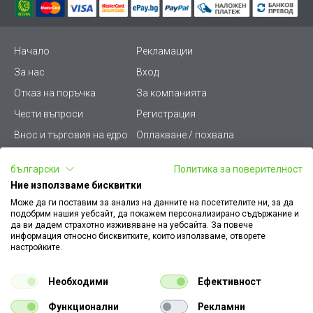
Начало
Рекламации
За нас
Вход
Отказ на поръчка
За компанията
Чести въпроси
Регистрация
Внос и търговия на едро
Оплакване / похвала
Лични данни
Викиват ПРО - (B2B)
български
Политика за поверителност
Условия за ползване
Срокове и доставка
Ние използваме бисквитки
Стани дистрибутор
КЗП
Може да ги поставим за анализ на данните на посетителите ни, за да
подобрим нашия уебсайт, да покажем персонализирано съдържание и
Карта на сайта
Кариери
да ви дадем страхотно изживяване на уебсайта. За повече
информация относно бисквитките, които използваме, отворете
Как да намеря документ
Платформа за AРС
настройките.
към поръчка
Контакт
Политика за бисквитки
Необходими
Ефективност
Конфигуратор за ел.
ключове и контакти
Функционални
Рекламни