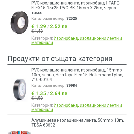
PVC изолационна лента, изолирбанд HTAPE-
FLEX15-15x25-PVC-BK, 15mm X 25m, черно
тиксо
Каталожен номер:
32525
€ 1.29
2.52 лв
/
€ 1.43
Категория:
Изолирбанд, изолационни ленти и
материали
Продукти от същата категория
PVC изолационна лента, изолирбанд, 15mm x
10m, черна, HelaTape Flex 15, HellermannTyton,
710-00104
Каталожен номер:
39984
€ 1.35
2.64 лв
/
€ 1.50
Категория:
Изолирбанд, изолационни ленти и
материали
Алуминиева изолационна лента, 50mm x 10m,
TESA 63632