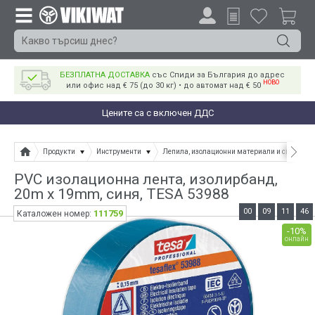
БЕЗПЛАТНА ДОСТАВКА
със Спиди за България до адрес
НОВО
или офис над € 75 (до 30 кг) • до автомат над € 50
Цените са с включен ДДС
Продукти
Инструменти
Лепила, изолационни материали и спрейове
PVC изолационна лента, изолирбанд,
20m x 19mm, синя, TESA 53988
00
09
11
45
111759
Каталожен номер:
-10%
онлайн