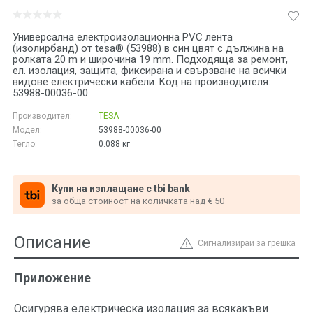
Универсална електроизолационна PVC лента
(изолирбанд) от tesa® (53988) в син цвят с дължина на
ролката 20 m и широчина 19 mm. Подходяща за ремонт,
ел. изолация, защита, фиксирана и свързване на всички
видове електрически кабели. Kод на производителя:
53988-00036-00.
Производител:
TESA
Модел:
53988-00036-00
Тегло:
0.088
кг
Купи на изплащане с tbi bank
за обща стойност на количката над € 50
Описание
Сигнализирай за грешка
Приложение
Осигурява електрическа изолация за всякакъви