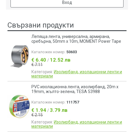
Вход
Свързани продукти
Лепяща лента, универсална, армирана,
сребърна, 50mm х 10m, MOMENT Power Tape
Каталожен номер:
50603
€ 6.40
12.52 лв
/
€ 7.11
Категория:
Изолирбанд, изолационни ленти и
материали
PVC изолационна лента, изолирбанд, 20m x
19mm, жълто-зелена, TESA 53988
Каталожен номер:
111757
€ 1.94
3.79 лв
/
€ 2.15
Категория:
Изолирбанд, изолационни ленти и
материали