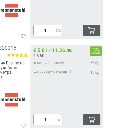
бр.
8620015
€ 5.81
11.36 лв
-12%
/
онлайн
€ 6.60
ия Ecoline на
наличен онлайн
56 бр.
 удобство
 метра
Викиват магазин
15 бр.
та.
бр.