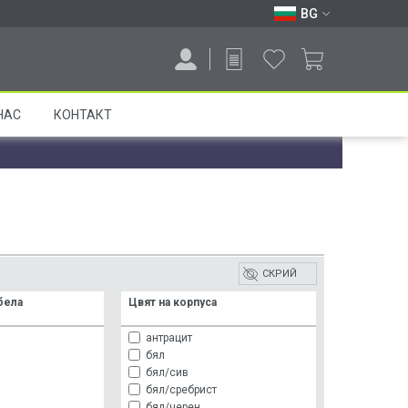
BG
НАС
КОНТАКТ
СКРИЙ
бела
Цвят на корпуса
антрацит
бял
бял/сив
бял/сребрист
бял/черен