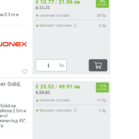
€ 10.77
21.06 лв
-8%
/
онлайн
€ 11.71
а 0.3 m и
наличен онлайн
58 бр.
Викиват магазин
5 бр.
бр.
r-Solid,
€ 25.52
49.91 лв
-12%
/
онлайн
€ 29.00
наличен онлайн
13 бр.
Solid на
Викиват магазин
2 бр.
кабела 2.5m и
и от
ени под 45°,
а.