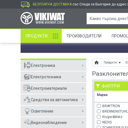
БЕЗПЛАТНА ДОСТАВКА
със Спиди за България до адрес и
ПРОДУКТИ
ПРОИЗВОДИТЕЛИ
ПРОМО
Продукти
Е
Електроника
Разклоните
Електротехника
ФИЛТРИ
Електроматериали
Марка
Средства за автоматика
BRAYTRON
Осветление
BRENNENSTUH
Kruger&Matz
NEDIS
Видеонаблюдение
SCHNEIDER ELE