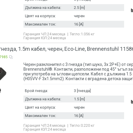
Дължина на кабела:
2.5 [m]
Цвят на корпуса:
черен
Максимален ток:
16 [A]
Гаранция ЧЛ:
24 месеца
Тегло:
1.056
кг
Гаранция ЮЛ:
24 месеца
гнезда, 1.5m кабел, черен, Eco-Line, Brennenstuhl 115
7985
Черен разклонител с 3 гнезда (тип шуко, 3x 2P+E) от сер
Brennenstuhl®. Контакти, разположени под 45° ъгъл за
при употреба на ъглови щепсели. Кабел с дължина 1.5
(H05VV-F 3x1.5mm2). Контакти с вградена детска защи
Брой гнезда:
3 [гнезда]
Дължина на кабела:
1.5 [m]
Цвят на корпуса:
черен
Максимален ток:
16 [A]
Гаранция ЧЛ:
24 месеца
Тегло:
0.220
кг
Гаранция ЮЛ:
24 месеца