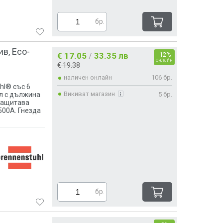
люч
бр.
лтър
нтаж
чив
ив, Eco-
€ 17.05
33.35 лв
-12%
/
онлайн
€ 19.38
наличен онлайн
106 бр.
hl® със 6
Викиват магазин
5 бр.
ел с дължина
 Защитава
500A. Гнезда
бр.