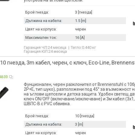
употреба на ъглови щепсели.
в корпус/за
влагозащит
Брой гнезда:
3 [гнезда]
влагозащите
Дължина на кабела:
1.5 [m]
влагозащите
влагозащите
Цвят на корпуса:
черен
гъвкав
Максимален ток:
16 [A]
за 19" кому
за 19" кому
Гаранция ЧЛ:
24 месеца
Тегло:
0.440
кг
за 19" кому
Гаранция ЮЛ:
24 месеца
защита
защита за д
10 гнезда, 3m кабел, черен, с ключ, Eco-Line, Brennenst
защита за д
защита за д
4630
защита за д
Фунционален, черен разклонител от Brennenstuhl с 10бр
защита за д
2P+E, тип шуко), разположени под 45° за възможност 
защита/защи
на ъглови щепсели и детска защита. Удобен светещ д
защита/защи
ключ ON/OFF (включване/изключване) и 3м кабел (3x1
защита/защи
ШВПС-В с PVC обвивка.
защита/защи
защита/защи
Брой гнезда:
10 [гнезда]
защита/с к
Дължина на кабела:
3 [m]
защита/с м
с дръжка
Цвят на корпуса:
черен