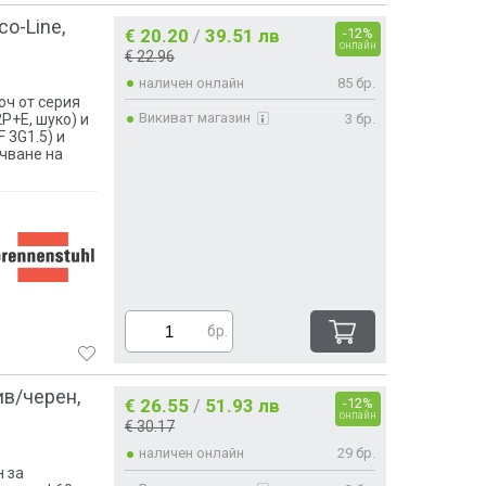
co-Line,
€ 20.20
39.51 лв
-12%
/
онлайн
€ 22.96
наличен онлайн
85 бр.
юч от серия
Викиват магазин
3 бр.
2P+E, шуко) и
 3G1.5) и
чване на
бр.
ив/черен,
€ 26.55
51.93 лв
-12%
/
онлайн
€ 30.17
наличен онлайн
29 бр.
н за