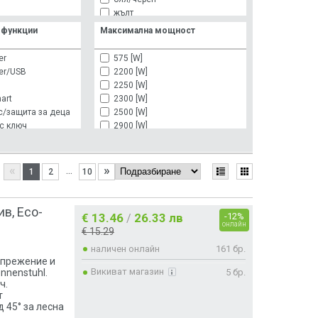
жълт
зелен
 функции
Максимална мощност
инокс
кафяв
er
575 [W]
светлосив
er/USB
2200 [W]
сив
2250 [W]
сив/червен
art
2300 [W]
сребрист
с/защита за деца
2500 [W]
тъмносив
с ключ
2900 [W]
черен
3500 [W]
черен/бял
за деца
3600 [W]
черен/сив
за деца/с капак
3680 [W]
«
»
...
1
2
10
черен/син
за деца/с ключ
4000 [W]
черен/сребрист
защита за деца
12800 [W]
защита за деца/с ключ
ив, Eco-
€ 13.46
26.33 лв
-12%
/
/с ключ
онлайн
€ 15.29
наличен онлайн
161 бр.
апрежение и
Викиват магазин
5 бр.
ennenstuhl.
/влагозащитен
ч.
защита
т
защита за деца
д 45° за лесна