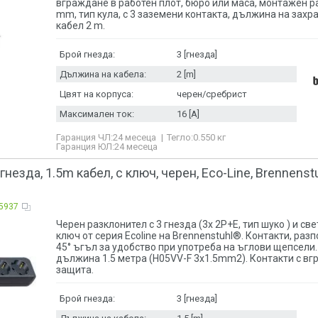
вграждане в работен плот, бюро или маса, монтажен 
mm, тип кула, с 3 заземени контакта, дължина на зах
кабел 2 m.
Брой гнезда:
3 [гнезда]
Дължина на кабела:
2 [m]
Цвят на корпуса:
черен/сребрист
Максимален ток:
16 [A]
Гаранция ЧЛ:
24 месеца
Тегло:
0.550
кг
Гаранция ЮЛ:
24 месеца
гнезда, 1.5m кабел, с ключ, черен, Eco-Line, Brennenst
5937
Черен разклонител с 3 гнезда (3x 2P+E, тип шуко ) и с
ключ от серия Ecoline на Brennenstuhl®. Контакти, раз
45° ъгъл за удобство при употреба на ъглови щепсели.
дължина 1.5 метра (H05VV-F 3x1.5mm2). Контакти с вг
защита.
Брой гнезда:
3 [гнезда]