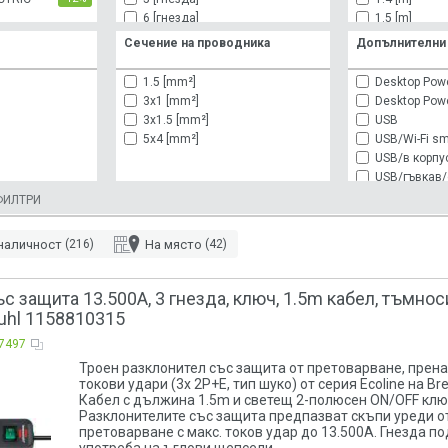
6 [гнезда]
1.5 [m]
7 [гнезда]
1.6 [m]
Сечение на проводника
Допълнителни
8 [гнезда]
1.7 [m]
9 [гнезда]
1.8 [m]
1.5 [mm²]
Desktop Pow
10 [гнезда]
2 [m]
3x1 [mm²]
Desktop Pow
11 [гнезда]
2.5 [m]
3x1.5 [mm²]
USB
12 [гнезда]
3 [m]
5x4 [mm²]
USB/Wi-Fi sm
14 [гнезда]
5 [m]
USB/в корпу
10 [m]
USB/гъвкав/
USB/защита
ФИЛТРИ
USB/защита 
USB/защита 
наличност
(216)
На място
(42)
USB/защита 
USB/защита/
USB/защита/
с защита 13.500A, 3 гнезда, ключ, 1.5m кабел, тъмнос
USB/защита
tuhl 1158810315
USB/с капак
7497
USB/с ключ
Wi-Fi smart
Троен разклонител със защита от претоварване, прен
токови удари (3x 2P+E, тип шуко) от серия Ecoline на Br
Wi-Fi smart
Кабел с дължина 1.5m и светещ 2-полюсен ON/OFF клю
Wi-Fi smart/
Разклонителите със защита предпазват скъпи уреди о
Wi-Fi smart/
претоварване с макс. токов удар до 13.500A. Гнезда по
в корпус