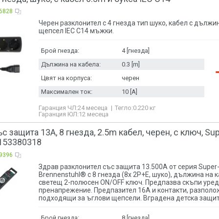
6828
Черен разклонител с 4 гнезда тип шуко, кабел с дължин
щепсел IEC C14 мъжки.
Брой гнезда:
4 [гнезда]
Дължина на кабела:
0.3 [m]
Цвят на корпуса:
черен
Максимален ток:
10 [A]
Гаранция ЧЛ:
24 месеца
Тегло:
0.220
кг
Гаранция ЮЛ:
12 месеца
 защита 13A, 8 гнезда, 2.5m кабел, черен, с ключ, Supe
1153380318
9396
Здрав разклонител със защита 13.500A от серия Super-
Brennenstuhl® с 8 гнезда (8x 2P+E, шуко), дължина на 
светещ 2-полюсен ON/OFF ключ. Предпазва скъпи уред
пренапрежение. Предпазител 16A и контакти, разполож
подходящи за ъглови щепсели. Вградена детска защит
Брой гнезда:
8 [гнезда]