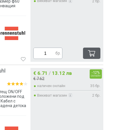
Викиват магазин
2 бр.
размер ф60
ранващия
бр.
uhl
€ 6.71
13.12 лв
-12%
/
онлайн
€ 7.62
наличен онлайн
35 бр.
ветещ ON/OFF
Викиват магазин
2 бр.
положени под
 Кабел с
радена детска