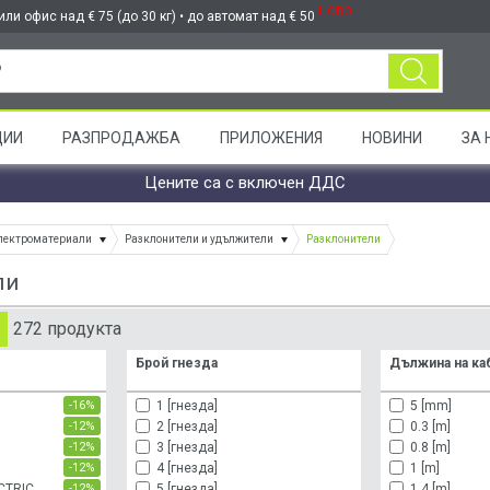
НОВО
ли офис над € 75 (до 30 кг) • до автомат над € 50
ЦИИ
РАЗПРОДАЖБА
ПРИЛОЖЕНИЯ
НОВИНИ
ЗА 
Цените са с включен ДДС
лектроматериали
Разклонители и удължители
Разклонители
ли
272 продукта
Брой гнезда
Дължина на ка
1 [гнезда]
5 [mm]
-16%
L
2 [гнезда]
0.3 [m]
-12%
3 [гнезда]
0.8 [m]
-12%
4 [гнезда]
1 [m]
-12%
CTRIC
5 [гнезда]
1.4 [m]
-12%