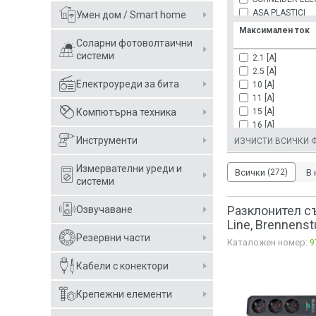
ASA PLASTICI
Умен дом / Smart home
BACHMANN
Максимален ток
COMMEL
Соларни фотоволтаични
HAMA
системи
2.1 [A]
JONEX
2.5 [A]
LEGRAND
Електроуреди за бита
10 [A]
LEXA
11 [A]
ORNO
15 [A]
Компютърна техника
Rebel
16 [A]
SCAME
32 [A]
Инструменти
ИЗЧИСТИ ВСИЧКИ 
SHELLY
TODI
Измервателни уреди и
Всички
(272)
В 
системи
Разклонител съ
Озвучаване
Line, Brennens
Резервни части
Каталожен номер:
9
Кабели с конектори
Крепежни елементи