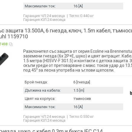
с капак
Максимален ток:
16 [A]
с капак/с к
с ключ
Гаранция ЧЛ:
24 месеца
Тегло:
0.440
кг
с мрежов фи
Гаранция ЮЛ:
24 месеца
статичен мо
удароустой
с защита 13.500A, 6 гнезда, ключ, 1.5m кабел, тъмнос
tuhl 1159710
7498
Разклонител със защита от серия Ecoline на Brennenstu
заземени гнезда (6x 2P+E, шуко) и цвят антрацит. Каб
1.5 метра (H05VV-F 3G1.5) и контакти с детска защита.
скъпи уреди от претоварване с макс. токов удар до 13.
под 45° за лесна употреба на ъглови щепсели.
Брой гнезда:
6 [гнезда]
Дължина на кабела:
1.5 [m]
Цвят на корпуса:
тъмносив
Максимален ток:
16 [A]
Гаранция ЧЛ:
24 месеца
Тегло:
0.550
кг
Гаранция ЮЛ:
24 месеца
гнезда, шуко, с кабел 0.3m и букса IEC C14