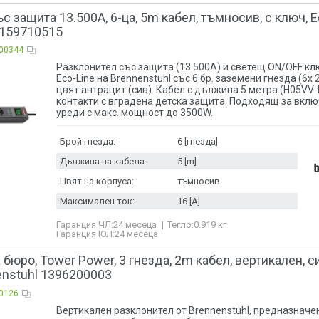
с защита 13.500A, 6-ца, 5m кабел, тъмносив, с ключ, E
1159710515
00344
Разклонител със защита (13.500А) и светещ ON/OFF кл
Eco-Line на Brennenstuhl със 6 бр. заземени гнезда (6x 
цвят антрацит (сив). Кабел с дължина 5 метра (H05VV-F
контакти с вградена детска защита. Подходящ за вклю
уреди с макс. мощност до 3500W.
Брой гнезда:
6 [гнезда]
Дължина на кабела:
5 [m]
Цвят на корпуса:
тъмносив
Максимален ток:
16 [A]
Гаранция ЧЛ:
24 месеца
Тегло:
0.919
кг
Гаранция ЮЛ:
24 месеца
 бюро, Tower Power, 3 гнезда, 2m кабел, вертикален, с
nstuhl 1396200003
0126
Вертикален разклонител от Brennenstuhl, предназначе