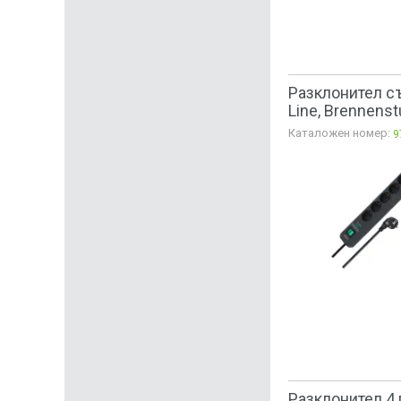
Разклонител съ
Line, Brennens
Каталожен номер:
9
Разклонител 4 