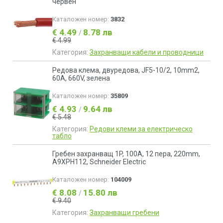
червен
Каталожен номер:
3832
€ 4.49
8.78 лв
/
€ 4.99
Категория:
Захранващи кабели и проводници
Редова клема, двуредова, JF5-10/2, 10mm2,
60A, 660V, зелена
Каталожен номер:
35809
€ 4.93
9.64 лв
/
€ 5.48
Категория:
Редови клеми за електрическо
табло
Гребен захранващ 1P, 100A, 12 пера, 220mm,
A9XPH112, Schneider Electric
Каталожен номер:
104009
€ 8.08
15.80 лв
/
€ 9.40
Категория:
Захранващи гребени