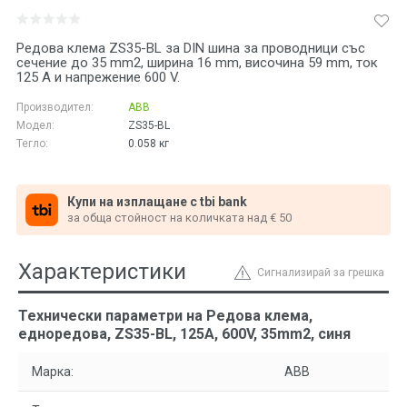
Редова клема ZS35-BL за DIN шина за проводници със
сечение до 35 mm2, ширина 16 mm, височина 59 mm, ток
125 А и напрежение 600 V.
Производител:
ABB
Модел:
ZS35-BL
Тегло:
0.058
кг
Купи на изплащане с tbi bank
за обща стойност на количката над € 50
Характеристики
Сигнализирай за грешка
Технически параметри на Редова клема,
едноредова, ZS35-BL, 125A, 600V, 35mm2, синя
Марка:
ABB