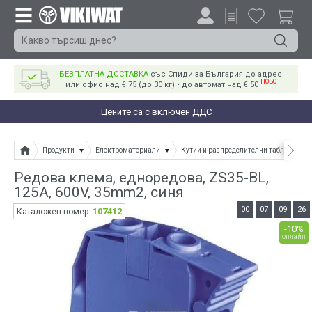
БЕЗПЛАТНА ДОСТАВКА
със Спиди за България до адрес
НОВО
или офис над € 75 (до 30 кг) • до автомат над € 50
Цените са с включен ДДС
Продукти
Електроматериали
Кутии и разпределителни табла
Редова клема, едноредова, ZS35-BL,
125A, 600V, 35mm2, синя
00
07
09
26
107412
Каталожен номер:
-10%
онлайн