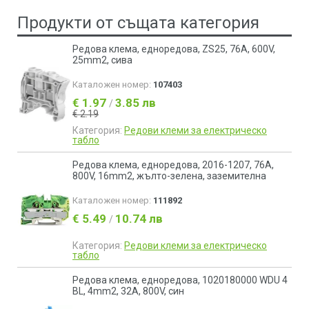
Продукти от същата категория
Редова клема, едноредова, ZS25, 76A, 600V,
25mm2, сива
Каталожен номер:
107403
€ 1.97
3.85 лв
/
€ 2.19
Категория:
Редови клеми за електрическо
табло
Редова клема, едноредова, 2016-1207, 76A,
800V, 16mm2, жълто-зелена, заземителна
Каталожен номер:
111892
€ 5.49
10.74 лв
/
Категория:
Редови клеми за електрическо
табло
Редова клема, едноредова, 1020180000 WDU 4
BL, 4mm2, 32A, 800V, син