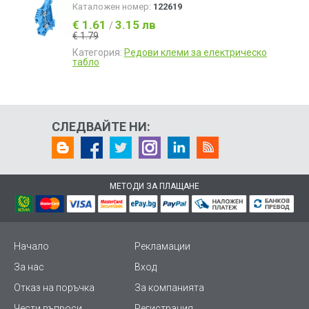
Каталожен номер:
122619
€ 1.61
3.15 лв
/
€ 1.79
Категория:
Редови клеми за електрическо
табло
СЛЕДВАЙТЕ НИ:
МЕТОДИ ЗА ПЛАЩАНЕ
Начало
Рекламации
За нас
Вход
Отказ на поръчка
За компанията
Чести въпроси
Регистрация