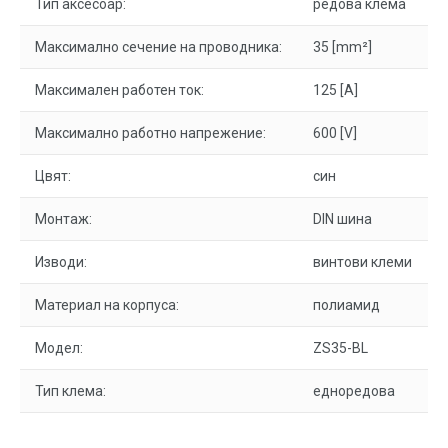
Тип аксесоар:
редова клема
Максимално сечение на проводника:
35 [mm²]
Максимален работен ток:
125 [A]
Максимално работно напрежение:
600 [V]
Цвят:
син
Монтаж:
DIN шина
Изводи:
винтови клеми
Материал на корпуса:
полиамид
Модел:
ZS35-BL
Тип клема:
едноредова