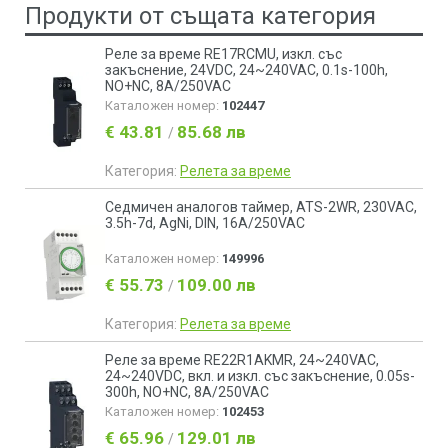
Продукти от същата категория
Реле за време RE17RCMU, изкл. със
закъснение, 24VDC, 24~240VAC, 0.1s-100h,
NO+NC, 8A/250VAC
Каталожен номер:
102447
€ 43.81
85.68 лв
/
Категория:
Релета за време
Седмичен аналогов таймер, ATS-2WR, 230VAC,
3.5h-7d, AgNi, DIN, 16A/250VAC
Каталожен номер:
149996
€ 55.73
109.00 лв
/
Категория:
Релета за време
Реле за време RE22R1AKMR, 24~240VAC,
24~240VDC, вкл. и изкл. със закъснение, 0.05s-
300h, NO+NC, 8A/250VAC
Каталожен номер:
102453
€ 65.96
129.01 лв
/