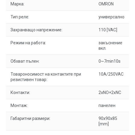
Марка:
OMRON
Тип реле:
универсално
Захранващо напрежение:
110 [VAC]
Режим на работа:
закъснение
вкл.
Обхват пълен:
0~7min10s
Товароносимост на контактите при
10A/250VAC
резистивен товар:
Контакти:
2xNO+2xNC
Монтаж:
панелен
Габаритни размери:
90x90x85
[mm]