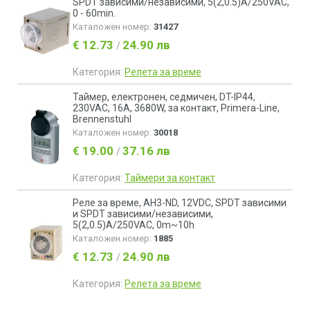
SPDT зависими/независими, 5(2,0.5)A/250VAC,
0 - 60min.
Каталожен номер:
31427
€ 12.73
24.90 лв
/
Категория:
Релета за време
Таймер, електронен, седмичен, DT-IP44,
230VAC, 16A, 3680W, за контакт, Primera-Line,
Brennenstuhl
Каталожен номер:
30018
€ 19.00
37.16 лв
/
Категория:
Таймери за контакт
Реле за време, AH3-ND, 12VDC, SPDT зависими
и SPDT зависими/независими,
5(2,0.5)A/250VAC, 0m~10h
Каталожен номер:
1885
€ 12.73
24.90 лв
/
Категория:
Релета за време