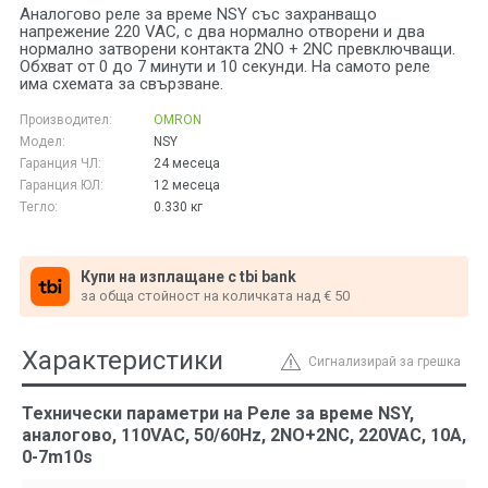
Аналогово реле за време NSY със захранващо
напрежение 220 VAC, с два нормално отворени и два
нормално затворени контакта 2NO + 2NC превключващи.
Обхват от 0 до 7 минути и 10 секунди. На самото реле
има схемата за свързване.
Производител:
OMRON
Модел:
NSY
Гаранция ЧЛ:
24 месеца
Гаранция ЮЛ:
12 месеца
Тегло:
0.330
кг
Купи на изплащане с tbi bank
за обща стойност на количката над € 50
Характеристики
Сигнализирай за грешка
Технически параметри на Реле за време NSY,
аналогово, 110VАC, 50/60Hz, 2NO+2NC, 220VAC, 10A,
0-7m10s