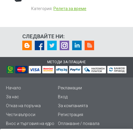
Категория:
Релета за време
СЛЕДВАЙТЕ НИ:
МЕТОДИ ЗА ПЛАЩАНЕ
Начало
Рекламации
За нас
Вход
Отказ на поръчка
За компанията
Чести въпроси
Регистрация
Внос и търговия на едро
Оплакване / похвала
Лични данни
Викиват ПРО - (B2B)