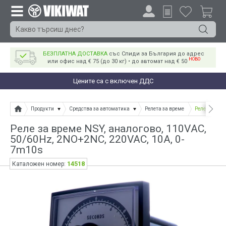
БЕЗПЛАТНА ДОСТАВКА
със Спиди за България до адрес
НОВО
или офис над € 75 (до 30 кг) • до автомат над € 50
Цените са с включен ДДС
Продукти
Средства за автоматика
Релета за време
Реле за врем
Реле за време NSY, аналогово, 110VАC,
50/60Hz, 2NO+2NC, 220VAC, 10A, 0-
7m10s
14518
Каталожен номер: