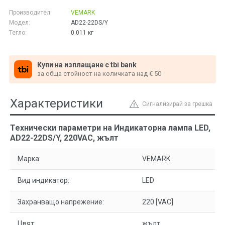
Производител:
VEMARK
Модел:
AD22-22DS/Y
Тегло:
0.011
кг
Купи на изплащане с tbi bank
за обща стойност на количката над € 50
Характеристики
Сигнализирай за грешка
Технически параметри на Индикаторна лампа LED,
AD22-22DS/Y, 220VAC, жълт
Марка:
VEMARK
Вид индикатор:
LED
Захранващо напрежение:
220 [VAC]
Цвят:
жълт