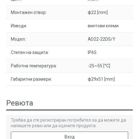
Монтажен отвор:
ф22 [mm]
Изводи:
винтови клеми
Модел:
AD22-22DS/Y
Степен на защита:
IP65
Работна температура:
-25~55 [°C]
Габаритни размери:
ф29x51 [mm]
Ревюта
Трябва да сте регистриран потребител за да можете да
напишете ревю или да оцените продукта.
Вход