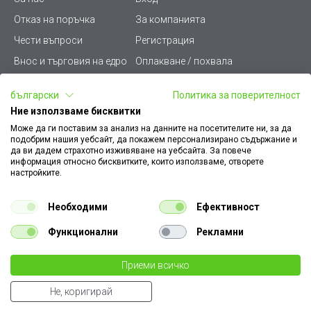
Отказ на поръчка
За компанията
Чести въпроси
Регистрация
Внос и търговия на едро
Оплакване / похвала
Лични данни
Викиват ПРО - (B2B)
български
Политика за поверителност
Условия за ползване
Срокове и доставка
Ние използваме бисквитки
Стани дистрибутор
КЗП
Може да ги поставим за анализ на данните на посетителите ни, за да
подобрим нашия уебсайт, да покажем персонализирано съдържание и
Карта на сайта
Кариери
да ви дадем страхотно изживяване на уебсайта. За повече
информация относно бисквитките, които използваме, отворете
Как да намеря документ
Платформа за AРС
настройките.
към поръчка
Контакт
Политика за бисквитки
Необходими
Ефективност
Конфигуратор за ел.
ключове и контакти
Функционални
Рекламни
Уважаеми Клиенти, моля да имате предвид, че всички изображения на
Приеми всичко
нашия сайт са илюстративни,
те могат да се различават от действителния изглед на продукта без това да
€ 1.75
Не, коригирай
променя неговите технически характеристики по някакъв начин.
бр.
3.42 лв