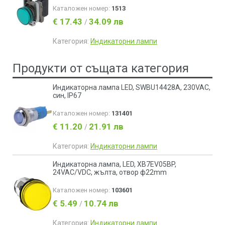
Каталожен номер:
1513
€ 17.43
34.09 лв
/
Категория:
Индикаторни лампи
Продукти от същата категория
Индикаторна лампа LED, SWBU14428A, 230VAC,
син, IP67
Каталожен номер:
131401
€ 11.20
21.91 лв
/
Категория:
Индикаторни лампи
Индикаторна лампа, LED, XB7EV05BP,
24VAC/VDC, жълта, отвор ф22mm
Каталожен номер:
103601
€ 5.49
10.74 лв
/
Категория:
Индикаторни лампи