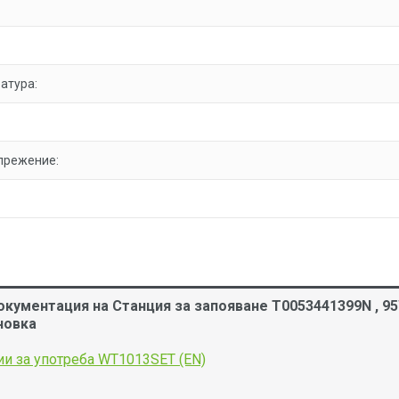
атура:
прежение:
кументация на Станция за запояване T0053441399N , 95W
човка
и за употреба WT1013SET (EN)