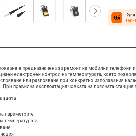
Купи
вариа
появане е предназначена за ремонт на мобилни телефони и
цизен електронен контрол на температурата, което позвол
 спояване или разпояване при конкретно използвания калае
я. При правилна експлоатация човката на поялната станци
нцията:
а параметрите;
а температурата;
ване;
нация;