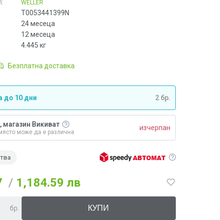
:
WELLER
T0053441399N
24 месеца
12 месеца
4.445
кг
Безплатна доставка
 до 10 дни
2 бр.
, магазин Викиват
изчерпан
място може да е различна
ства
7
/
1,184.59 лв
бр.