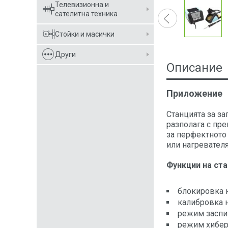
Телевизионна и
сателитна техника
Стойки и масички
Други
Описание
Приложение
Станцията за за
разполага с пре
за перфектното
или нагревател
Функции на ста
блокировка н
калибровка н
режим заспи
режим хибер