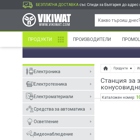
БЕЗПЛАТНА ДОСТАВКА
със Спиди за България до адрес и
ПРОДУКТИ
ПРОИЗВОДИТЕЛИ
ПРОМО
Продукти
И
Електроника
Станция за 
Електротехника
конусовидн
Електроматериали
1
Каталожен номер:
Средства за автоматика
Осветление
Видеонаблюдение