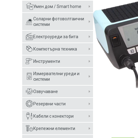
Умен дом / Smart home
Соларни фотоволтаични
системи
Електроуреди за бита
Компютърна техника
Инструменти
Измервателни уреди и
системи
Озвучаване
Резервни части
Кабели с конектори
Крепежни елементи