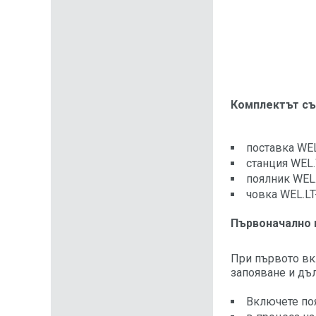
Комплектът с
поставка WE
станция WEL
поялник WEL
човка WEL.LT
Първоначално 
При първото вк
запояване и дъл
Включете поя