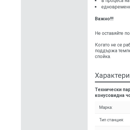
в процеса на
едновременно
Важно!!!
Не оставяйте по
Когато не се ра
поддържа темпер
спойка.
Характери
Технически пар
конусовидна ч
Марка:
Тип станция: