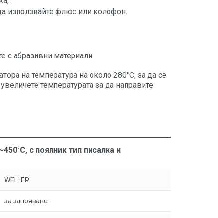
ка,
да използвайте флюс или колофон.
те с абразивни материали.
атора на температура на около 280°C, за да се
 увеличете температурата за да направите
450°C, с поялник тип писалка и
WELLER
за запояване