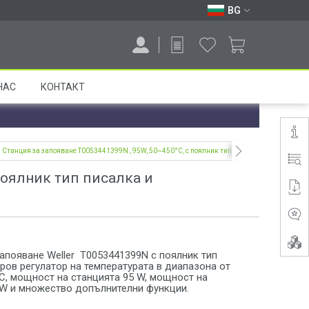
BG
НАС
КОНТАКТ
Станция за запояване T0053441399N , 95W, 50~450°C, с поялник тип писалка и конусовидн
поялник тип писалка и
апояване Weller T0053441399N с поялник тип
ров регулатор на температурата в диапазона от
C, мощност на станцията 95 W, мощност на
 W и множество допълнителни функции.