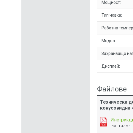
Мощност:
Тип човка:
Работна темпер
Модел:
Захранващо на
Дисплей:
Файлове
Техническа до
конусовидна 
Инструкци
PDF, 1.47 MB