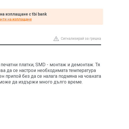
 на изплащане с tbi bank
нти на изплащане
Сигнализирай за грешка
 печатни платки, SMD - монтаж и демонтаж. Тя
ява да се настрои необходимата температура
н припой без да се налага подмяна на човката
я може да издържи много дълго време.