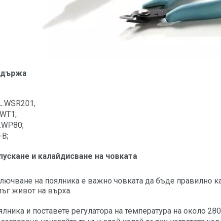
ъдържа
L.WSR201;
.WT1;
.WP80;
-B;
пускане и калайдисване на човката
лючване на поялника е важно човката да бъде правилно кал
ъг живот на върха.
лника и поставете регулатора на температура на около 280