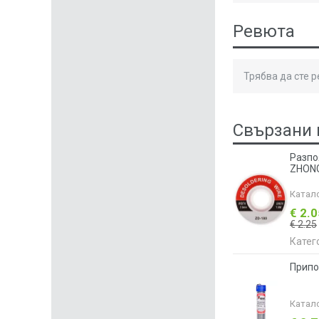
Ревюта
Трябва да сте 
Свързани 
Разпо
ZHON
Катал
€ 2.
€ 2.25
Катег
Припо
Катал