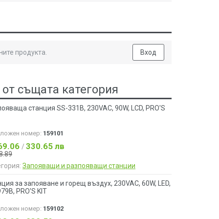
ните продукта.
Вход
 от същата категория
ояваща станция SS-331B, 230VAC, 90W, LCD, PRO'S
аложен номер:
159101
69.06
330.65 лв
/
8.89
егория:
Запояващи и разпояващи станции
ция за запояване и горещ въздух, 230VAC, 60W, LED,
79B, PRO'S KIT
аложен номер:
159102