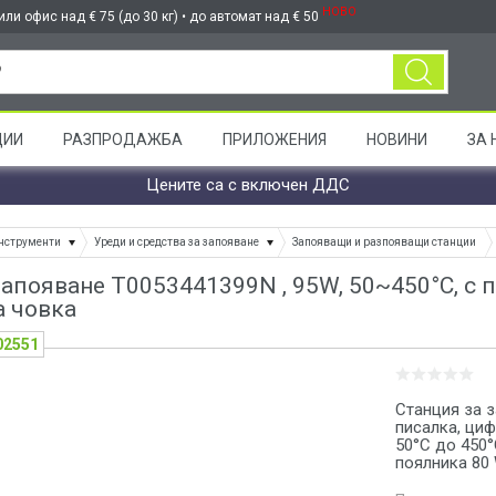
НОВО
ли офис над € 75 (до 30 кг) • до автомат над € 50
ЦИИ
РАЗПРОДАЖБА
ПРИЛОЖЕНИЯ
НОВИНИ
ЗА 
Цените са с включен ДДС
нструменти
Уреди и средства за запояване
Запояващи и разпояващи станции
запояване T0053441399N , 95W, 50~450°C, с 
а човка
02551
Станция за з
писалка, циф
50°C до 450°
поялника 80