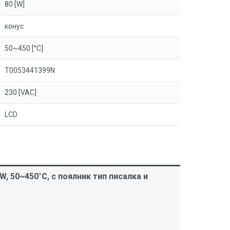
80 [W]
конус
50~450 [°C]
T0053441399N
230 [VAC]
LCD
, 50~450°C, с поялник тип писалка и