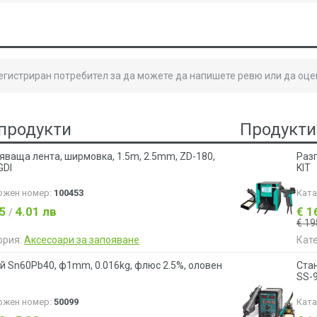
регистриран потребител за да можете да напишете ревю или да оце
продукти
Продукти
яваща лента, ширмовка, 1.5m, 2.5mm, ZD-180,
Разп
GDI
KIT
ожен номер:
100453
Кат
05
4.01 лв
€ 1
/
€ 19
ория:
Аксесоари за запояване
Кат
й Sn60Pb40, ф1mm, 0.016kg, флюс 2.5%, оловен
Стан
SS-9
ожен номер:
50099
Кат