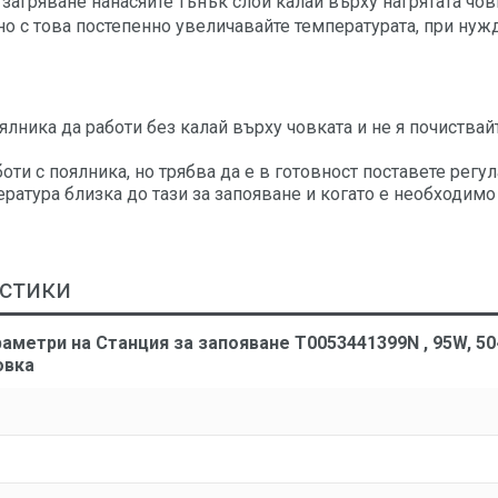
 загряване нанасяйте тънък слой калай върху нагрятата чов
 с това постепенно увеличавайте температурата, при нуж
ялника да работи без калай върху човката и не я почиствай
боти с поялника, но трябва да е в готовност поставете регул
атура близка до тази за запояване и когато е необходимо
стики
аметри на Станция за запояване T0053441399N , 95W, 50~
овка