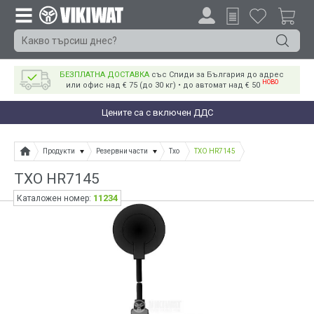
БЕЗПЛАТНА ДОСТАВКА
със Спиди за България до адрес
НОВО
или офис над € 75 (до 30 кг) • до автомат над € 50
Цените са с включен ДДС
Продукти
Резервни части
Тхо
ТХО HR7145
ТХО HR7145
11234
Каталожен номер: