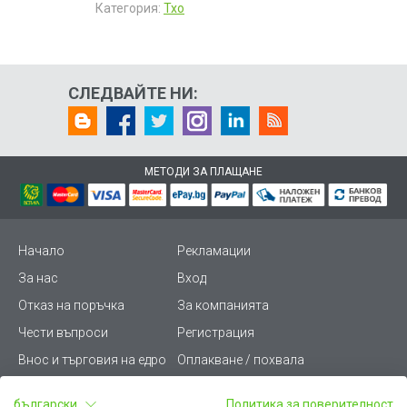
Категория:
Тхо
СЛЕДВАЙТЕ НИ:
МЕТОДИ ЗА ПЛАЩАНЕ
Начало
Рекламации
За нас
Вход
Отказ на поръчка
За компанията
Чести въпроси
Регистрация
Внос и търговия на едро
Оплакване / похвала
Лични данни
Викиват ПРО - (B2B)
български
Политика за поверителност