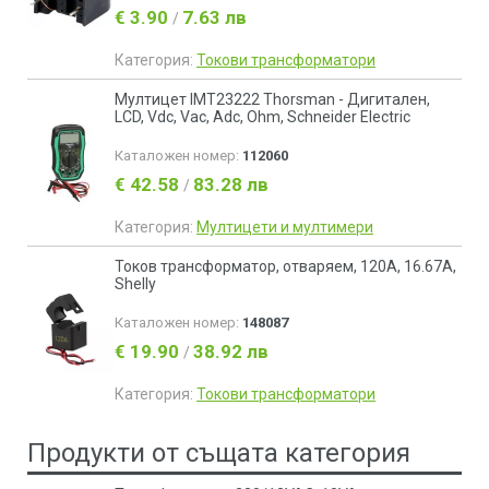
€ 3.90
7.63 лв
/
Категория:
Токови трансформатори
Мултицет IMT23222 Thorsman - Дигитален,
LCD, Vdc, Vac, Adc, Ohm, Schneider Electric
Каталожен номер:
112060
€ 42.58
83.28 лв
/
Категория:
Мултицети и мултимери
Токов трансформатор, отваряем, 120A, 16.67А,
Shelly
Каталожен номер:
148087
€ 19.90
38.92 лв
/
Категория:
Токови трансформатори
Продукти от същата категория