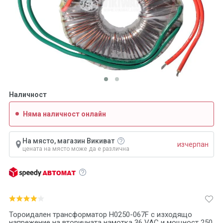
Наличност
Няма наличност онлайн
На място, магазин Викиват
изчерпан
цената на място може да е различна
Тороидален трансформатор H0250-067F с изходящо
напрежение на вторичната намотка 36 VAC и мощност 250