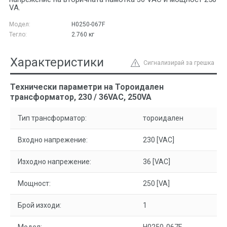
VA.
Модел:
H0250-067F
Тегло:
2.760
кг
Характеристики
Сигнализирай за грешка
Технически параметри на Тороидален
трансформатор, 230 / 36VAC, 250VA
Тип трансформатор:
тороидален
Входно напрежение:
230 [VAC]
Изходно напрежение:
36 [VAC]
Мощност:
250 [VA]
Брой изходи:
1