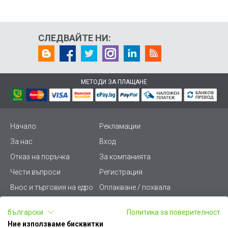
СЛЕДВАЙТЕ НИ:
МЕТОДИ ЗА ПЛАЩАНЕ
Начало
Рекламации
За нас
Вход
Отказ на поръчка
За компанията
Чести въпроси
Регистрация
Внос и търговия на едро
Оплакване / похвала
Лични данни
Викиват ПРО - (B2B)
български
Политика за поверителност
Условия за ползване
Срокове и доставка
Ние използваме бисквитки