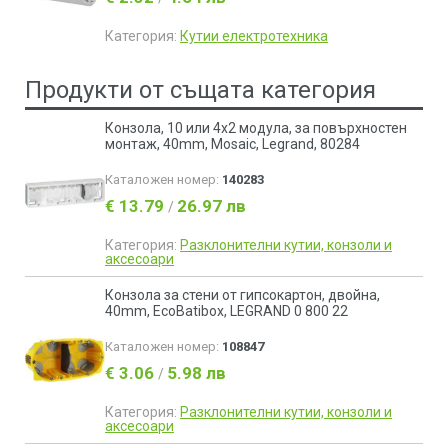
Категория:
Кутии електротехника
Продукти от същата категория
Конзола, 10 или 4x2 модула, за повърхностен
монтаж, 40mm, Mosaic, Legrand, 80284
Каталожен номер:
140283
€ 13.79
26.97 лв
/
Категория:
Разклонителни кутии, конзоли и
аксесоари
Конзола за стени от гипсокартон, двойна,
40mm, EcoBatibox, LEGRAND 0 800 22
Каталожен номер:
108847
€ 3.06
5.98 лв
/
Категория:
Разклонителни кутии, конзоли и
аксесоари