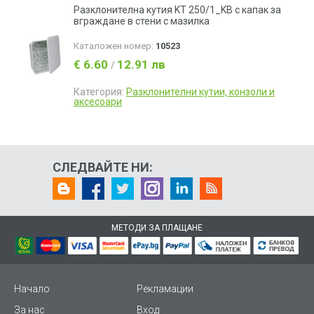
Разклонителна кутия KT 250/1_KB с капак за
вграждане в стени с мазилка
Каталожен номер:
10523
€ 6.60
12.91 лв
/
Категория:
Разклонителни кутии, конзоли и
аксесоари
СЛЕДВАЙТЕ НИ:
МЕТОДИ ЗА ПЛАЩАНЕ
Начало
Рекламации
За нас
Вход