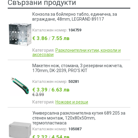
Свързани продукти
Конзола за бойлерно табло, единична, за
вграждане, 48mm, LEGRAND 89117
Каталожен номер:
104759
€ 3.86
7.55 лв
/
Категория:
Разклонителни кутии, конзоли и
аксесоари
Макетен нож, стомана, 3 резервни ножчета,
170mm, DK-2039, PRO'S KIT
Каталожен номер:
50281
€ 3.39
6.63 лв
/
€ 3.99
Категория:
Ножове и резци
Универсална разклонителна кутия 689.205 за
стенен монтаж, 120x80x50mm,
термопластмаса
Каталожен номер:
105087
€ 2.32
4.54 лв
/