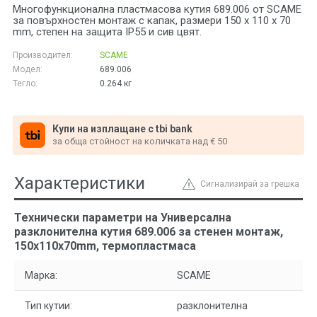
Многофункционална пластмасова кутия 689.006 от SCAME
за повърхностен монтаж с капак, размери 150 x 110 x 70
mm, степен на защита IP55 и сив цвят.
Производител:
SCAME
Модел:
689.006
Тегло:
0.264
кг
Купи на изплащане с tbi bank
за обща стойност на количката над € 50
Характеристики
Сигнализирай за грешка
Технически параметри на Универсална
разклонителна кутия 689.006 за стенен монтаж,
150x110x70mm, термопластмаса
Марка:
SCAME
Тип кутии:
разклонителна