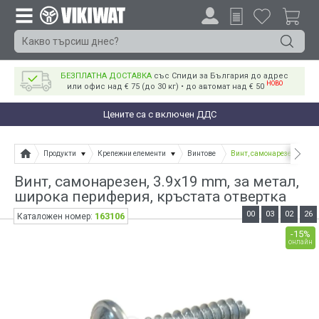
БЕЗПЛАТНА ДОСТАВКА
със Спиди за България до адрес
НОВО
или офис над € 75 (до 30 кг) • до автомат над € 50
Цените са с включен ДДС
Продукти
Крепежни елементи
Винтове
Винт, самонарезен, 3.9x1
Винт, самонарезен, 3.9x19 mm, за метал,
широка периферия, кръстата отвертка
00
03
02
26
163106
Каталожен номер:
-15%
онлайн