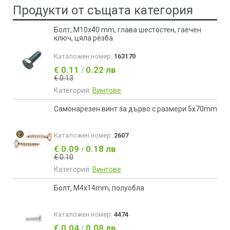
Продукти от същата категория
Болт, M10x40 mm, глава шестостен, гаечен
ключ, цяла резба
Каталожен номер:
163170
€ 0.11
0.22 лв
/
€ 0.13
Категория:
Винтове
Самонарезен винт за дърво с размери 5x70mm
Каталожен номер:
2607
€ 0.09
0.18 лв
/
€ 0.10
Категория:
Винтове
Болт, М4x14mm, полуобла
Каталожен номер:
4474
€ 0.04
0.08 лв
/