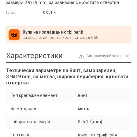
размери 3.9x19 mm, за завиване с кръстата отвертка.
Тегло:
0.001
кг
Купи на изплащане с tbi bank
за обща стойност на количката над € 50
Характеристики
Сигнализирай за грешка
Технически параметри на Винт, самонарезен,
3.9x19 mm, за метал, широка периферия, кръстата
отвертка
Тип крепежен елемент:
винт
За материал:
метал
Габаритни размери:
3.9x19 [mm]
Тип глава:
широка периферия