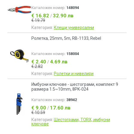
Каталожен номер:
148094
€ 16.82
32.90 лв
/
€ 19.79
Категория:
Клещи универсални
Ролетка, 25mm, 5m, RB-1133, Rebel
Каталожен номер:
158004
€ 2.40
4.69 лв
/
€ 2.82
Категория:
Ролетки и нивелири
Имбусни ключове - шестограми, комплект 9
размера 1.5~10mm, 8PK-024
Каталожен номер:
38942
€ 9.00
17.60 лв
/
€ 10.59
Категория:
Шестограми, TORX, имбусни
ключове