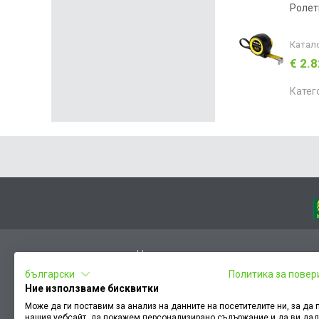
Ролет
Катал
€ 2.
Катег
Начало
български
Политика за повер
Вход
Ние използваме бисквитки
Чести въпроси
Може да ги поставим за анализ на данните на посетителите ни, за да
нашия уебсайт, да покажем персонализирано съдържание и да ви да
Оплакване / похвала