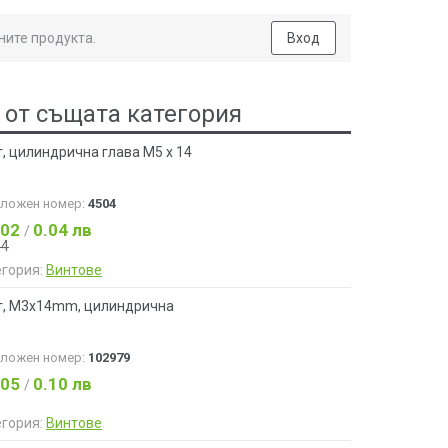
ните продукта.
Вход
 от същата категория
, цилиндрична глава М5 х 14
аложен номер:
4504
.02
0.04 лв
/
04
егория:
Винтове
т, М3х14mm, цилиндрична
аложен номер:
102979
.05
0.10 лв
/
егория:
Винтове