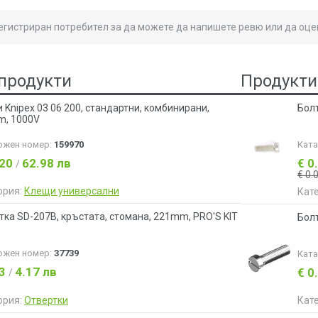
регистриран потребител за да можете да напишете ревю или да оце
продукти
Продукти
 Knipex 03 06 200, стандартни, комбинирани,
Болт
, 1000V
ожен номер:
159970
Кат
.20
62.98 лв
€ 0
/
€ 0.
ория:
Клещи универсални
Кат
тка SD-207B, кръстата, стомана, 221mm, PRO'S KIT
Бол
ожен номер:
37739
Кат
13
4.17 лв
€ 0
/
ория:
Отвертки
Кат