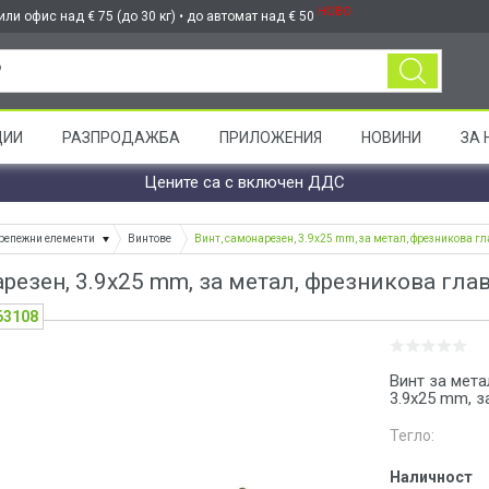
НОВО
ли офис над € 75 (до 30 кг) • до автомат над € 50
ЦИИ
РАЗПРОДАЖБА
ПРИЛОЖЕНИЯ
НОВИНИ
ЗА 
Цените са с включен ДДС
репежни елементи
Винтове
Винт, самонарезен, 3.9x25 mm, за метал, фрезникова гл
резен, 3.9x25 mm, за метал, фрезникова глав
63108
Винт за мета
3.9x25 mm, з
Тегло:
Наличност