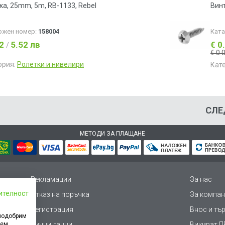
ка, 25mm, 5m, RB-1133, Rebel
Винт
ожен номер:
158004
Кат
82
5.52 лв
€ 0
/
€ 0.
ория:
Ролетки и нивелири
Кат
СЛЕ
МЕТОДИ ЗА ПЛАЩАНЕ
Рекламации
За нас
ителност
Отказ на поръчка
За компан
Регистрация
Внос и тъ
 подобрим
дем
Лични данни
Викиват ПР