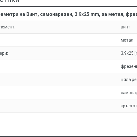
аметри на Винт, самонарезен, 3.9x25 mm, за метал, фре
лемент:
винт
метал
ери:
3.9x25 
фрезен
цяла ре
самона
кръстат