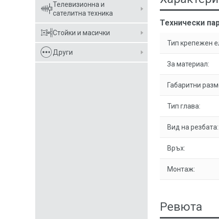
Телевизионна и
сателитна техника
Технически пар
Стойки и масички
Тип крепежен е
Други
За материал:
Габаритни разм
Тип глава:
Вид на резбата:
Връх:
Монтаж:
Ревюта