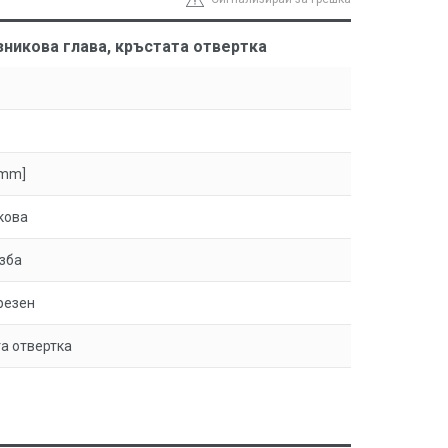
зникова глава, кръстата отвертка
[mm]
кова
зба
резен
а отвертка