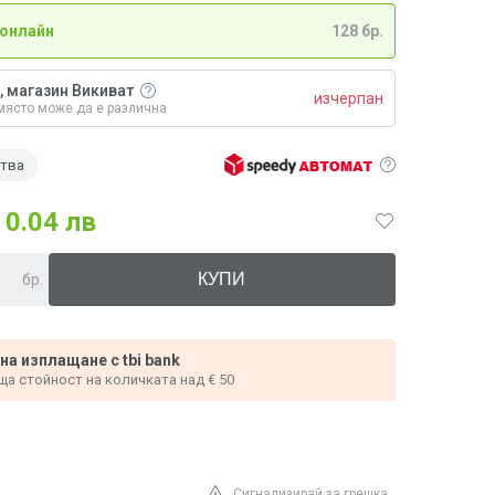
 онлайн
128 бр.
, магазин Викиват
изчерпан
място може да е различна
ства
0.04 лв
бр.
 на изплащане с tbi bank
ща стойност на количката над € 50
Сигнализирай за грешка