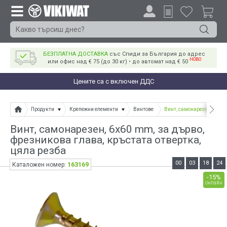
БЕЗПЛАТНА ДОСТАВКА
със Спиди за България до адрес
НОВО
или офис над € 75 (до 30 кг) • до автомат над € 50
Цените са с включен ДДС
Продукти
Крепежни елементи
Винтове
Винт, самонарезен, 6x60 
Винт, самонарезен, 6x60 mm, за дърво,
фрезникова глава, кръстата отвертка,
цяла резба
00
03
18
23
163169
Каталожен номер:
-15%
онлайн