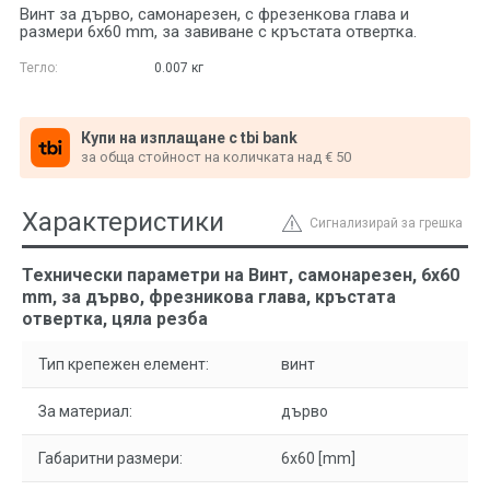
Винт за дърво, самонарезен, с фрезенкова глава и
размери 6x60 mm, за завиване с кръстата отвертка.
Тегло:
0.007
кг
Купи на изплащане с tbi bank
за обща стойност на количката над € 50
Характеристики
Сигнализирай за грешка
Технически параметри на Винт, самонарезен, 6x60
mm, за дърво, фрезникова глава, кръстата
отвертка, цяла резба
Тип крепежен елемент:
винт
За материал:
дърво
Габаритни размери:
6x60 [mm]