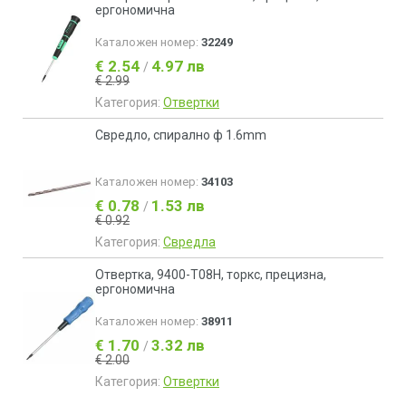
ергономична
Каталожен номер:
32249
€ 2.54
4.97 лв
/
€ 2.99
Категория:
Отвертки
Свредло, спирално ф 1.6mm
Каталожен номер:
34103
€ 0.78
1.53 лв
/
€ 0.92
Категория:
Свредла
Отвертка, 9400-T08H, торкс, прецизна,
ергономична
Каталожен номер:
38911
€ 1.70
3.32 лв
/
€ 2.00
Категория:
Отвертки