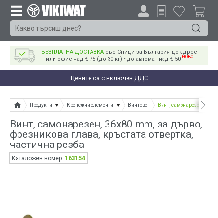
БЕЗПЛАТНА ДОСТАВКА
със Спиди за България до адрес
НОВО
или офис над € 75 (до 30 кг) • до автомат над € 50
Цените са с включен ДДС
Продукти
Крепежни елементи
Винтове
Винт, самонарезен, 36x80
Винт, самонарезен, 36x80 mm, за дърво,
фрезникова глава, кръстата отвертка,
частична резба
163154
Каталожен номер: