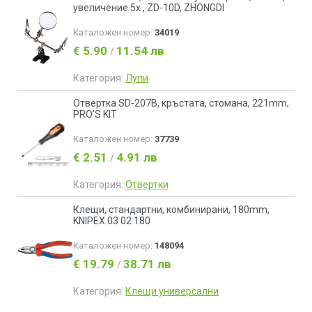
увеличение 5х , ZD-10D, ZHONGDI
Каталожен номер:
34019
€ 5.90
11.54 лв
/
Категория:
Лупи
Отвертка SD-207B, кръстата, стомана, 221mm,
PRO'S KIT
Каталожен номер:
37739
€ 2.51
4.91 лв
/
Категория:
Отвертки
Клещи, стандартни, комбинирани, 180mm,
KNIPEX 03 02 180
Каталожен номер:
148094
€ 19.79
38.71 лв
/
Категория:
Клещи универсални