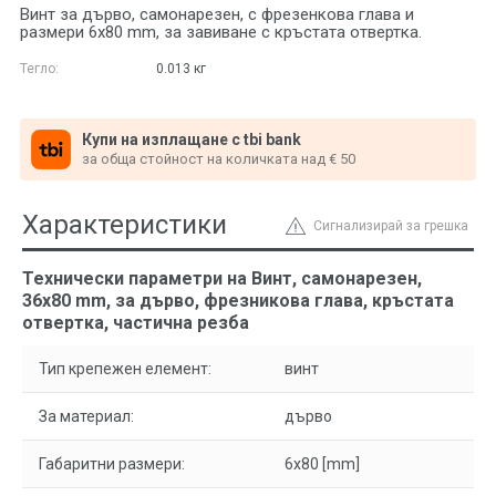
Винт за дърво, самонарезен, с фрезенкова глава и
размери 6x80 mm, за завиване с кръстата отвертка.
Тегло:
0.013
кг
Купи на изплащане с tbi bank
за обща стойност на количката над € 50
Характеристики
Сигнализирай за грешка
Технически параметри на Винт, самонарезен,
36x80 mm, за дърво, фрезникова глава, кръстата
отвертка, частична резба
Тип крепежен елемент:
винт
За материал:
дърво
Габаритни размери:
6x80 [mm]