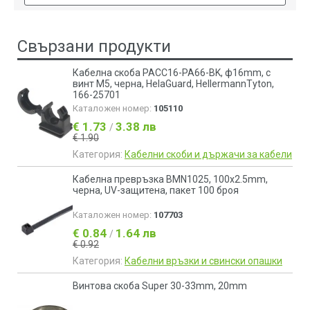
Свързани продукти
Кабелна скоба PACC16-PA66-BK, ф16mm, с
винт М5, черна, HelaGuard, HellermannTyton,
166-25701
Каталожен номер:
105110
€ 1.73
3.38 лв
/
€ 1.90
Категория:
Кабелни скоби и държачи за кабели
Кабелна превръзка BMN1025, 100x2.5mm,
черна, UV-защитена, пакет 100 броя
Каталожен номер:
107703
€ 0.84
1.64 лв
/
€ 0.92
Категория:
Кабелни връзки и свински опашки
Винтова скоба Super 30-33mm, 20mm