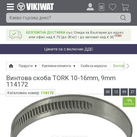
БЕЗПЛАТНА ДОСТАВКА
със Спиди за България до адрес
НОВО
или офис над € 75 (до 30 кг) • до автомат над € 50
Цените са с включен ДДС
Продукти
Крепежни елементи
Скоби за маркучи
Винтова скоба 
Винтова скоба TORK 10-16mm, 9mm
114172
00
12
09
27
114172
Каталожен номер:
-9%
онлайн