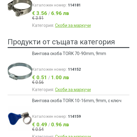
Каталожен номер:
114181
€ 3.56
6.96 лв
/
€ 3.91
Категория:
Скоби за маркучи
Продукти от същата категория
Винтова скоба TORK 70-90mm, 9mm
Каталожен номер:
114152
€ 0.51
1.00 лв
/
€ 0.56
Категория:
Скоби за маркучи
Винтова скоба TORK 10-16mm, 9mm, с ключ
Каталожен номер:
114159
€ 0.49
0.96 лв
/
€ 0.54
Категория:
Скоби за маркучи