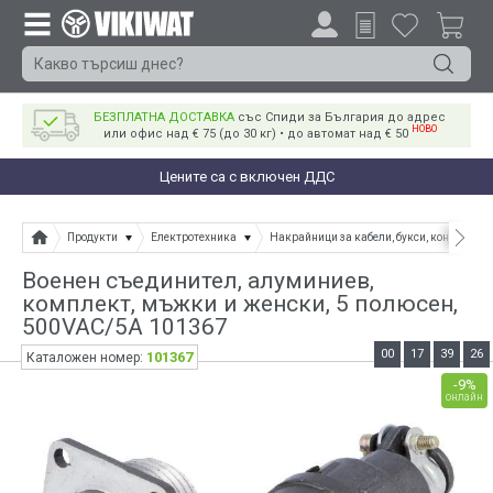
БЕЗПЛАТНА ДОСТАВКА
със Спиди за България до адрес
НОВО
или офис над € 75 (до 30 кг) • до автомат над € 50
Цените са с включен ДДС
Продукти
Електротехника
Накрайници за кабели, букси, конектори
Военен съединител, алуминиев,
комплект, мъжки и женски, 5 полюсен,
500VAC/5A 101367
00
17
39
26
101367
Каталожен номер:
-9%
онлайн