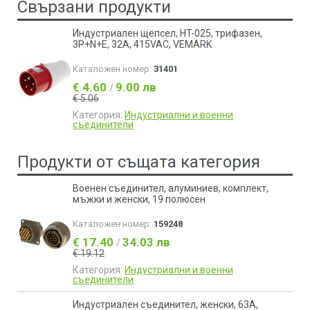
Свързани продукти
Индустриален щепсел, HT-025, трифазен,
3P+N+E, 32A, 415VAC, VEMARK
Каталожен номер:
31401
€ 4.60
9.00 лв
/
€ 5.06
Категория:
Индустриални и военни
съединители
Продукти от същата категория
Военен съединител, алуминиев, комплект,
мъжки и женски, 19 полюсен
Каталожен номер:
159248
€ 17.40
34.03 лв
/
€ 19.12
Категория:
Индустриални и военни
съединители
Индустриален съединител, женски, 63A,