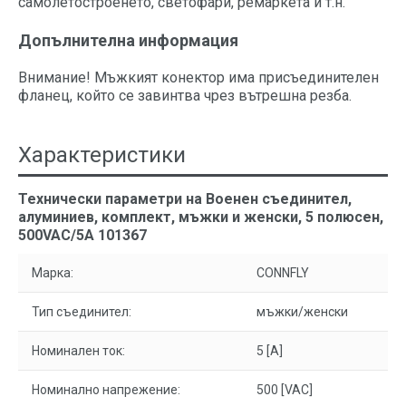
самолетостроенето, светофари, ремаркета и т.н.
Допълнителна информация
Внимание! Мъжкият конектор има присъединителен
фланец, който се завинтва чрез вътрешна резба.
Характеристики
Технически параметри на Военен съединител,
алуминиев, комплект, мъжки и женски, 5 полюсен,
500VAC/5A 101367
Марка:
CONNFLY
Тип съединител:
мъжки/женски
Номинален ток:
5 [A]
Номинално напрежение:
500 [VAC]