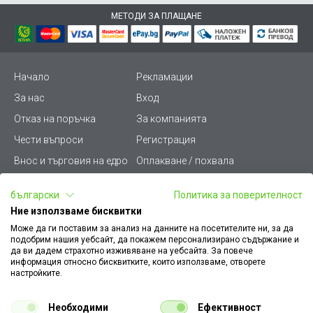
МЕТОДИ ЗА ПЛАЩАНЕ
Начало
Рекламации
За нас
Вход
Отказ на поръчка
За компанията
Чести въпроси
Регистрация
Внос и търговия на едро
Оплакване / похвала
Лични данни
Викиват ПРО - (B2B)
български
Политика за поверителност
Условия за ползване
Срокове и доставка
Ние използваме бисквитки
Стани дистрибутор
КЗП
Може да ги поставим за анализ на данните на посетителите ни, за да
подобрим нашия уебсайт, да покажем персонализирано съдържание и
Карта на сайта
Кариери
да ви дадем страхотно изживяване на уебсайта. За повече
информация относно бисквитките, които използваме, отворете
Как да намеря документ
Платформа за AРС
настройките.
към поръчка
Контакт
Политика за бисквитки
Необходими
Ефективност