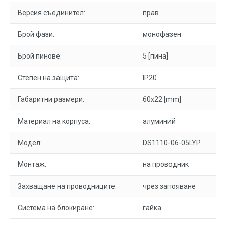
Версия съединител:
прав
Брой фази:
монофазен
Брой пинове:
5 [пина]
Степен на защита:
IP20
Габаритни размери:
60x22 [mm]
Материал на корпуса:
алуминий
Модел:
DS1110-06-05LYP
Монтаж:
на проводник
Захващане на проводниците:
чрез запояване
Система на блокиране:
гайка