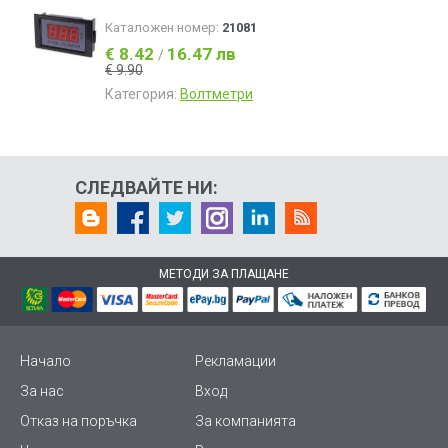
Каталожен номер:
21081
€ 8.42
16.47 лв
/
€ 9.90
Категория:
Волтметри
СЛЕДВАЙТЕ НИ:
МЕТОДИ ЗА ПЛАЩАНЕ
Начало
Рекламации
За нас
Вход
Отказ на поръчка
За компанията