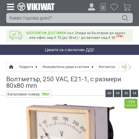
БЕЗПЛАТНА ДОСТАВКА
със Спиди за България до адрес
НОВО
или офис над € 75 (до 30 кг) • до автомат над € 50
Цените са с включен ДДС
Продукти
Измервателни уреди и системи
Волтметри
Волтметър,
Волтметър, 250 VAC, E21-1, с размери
80x80 mm
00
04
30
54
7061
Каталожен номер:
-15%
онлайн