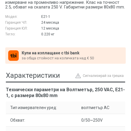
измерване на променливо напрежение. Клас на точност
2.5, обхват на скалата 250 V. Габаритни размери 80x80 mm.
Модел:
E21-1
Гаранция ЧЛ:
24 месеца
Гаранция ЮЛ:
12 месеца
Тегло:
0.220
кг
Купи на изплащане с tbi bank
за обща стойност на количката над € 50
Характеристики
Сигнализирай за грешка
Технически параметри на Волтметър, 250 VAC, E21-
1, с размери 80x80 mm
Тип измервателен уред:
волтметър AC
Обхват:
0/50~250V