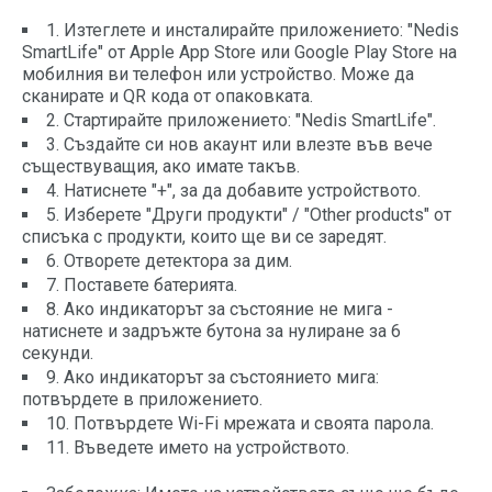
1. Изтеглете и инсталирайте приложението: "Nedis
SmartLife" от Apple App Store или Google Play Store на
мобилния ви телефон или устройство. Може да
сканирате и QR кода от опаковката.
2. Стартирайте приложението: "Nedis SmartLife".
3. Създайте си нов акаунт или влезте във вече
съществуващия, ако имате такъв.
4. Натиснете "+", за да добавите устройството.
5. Изберете "Други продукти" / "Other products" от
списъка с продукти, които ще ви се заредят.
6. Отворете детектора за дим.
7. Поставете батерията.
8. Ако индикаторът за състояние не мига -
натиснете и задръжте бутона за нулиране за 6
секунди.
9. Ако индикаторът за състоянието мига:
потвърдете в приложението.
10. Потвърдете Wi-Fi мрежата и своята парола.
11. Въведете името на устройството.