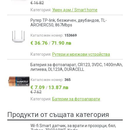
€ 16.82
Категория:
Умен дом / Smart home
Рутер TP-link, безжичен, двубандов, TL-
ARCHERC50, 867Mbps
Каталожен номер:
153669
€ 36.76
71.90 лв
/
Категория:
Рутери и мрежови устройства
Батерия за фотоапарат, CR123, 3VDC, 1400mAh,
литиева, DL123A, DURACELL
Каталожен номер:
365
€ 7.09
13.87 лв
/
€ 7.62
Категория:
Батерии за фотоапарати
Продукти от същата категория
Wi-fi Smart датчик, за врати и прозорци, бял,