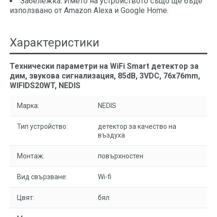
Забележка: Името на устройството също ще бъде
използвано от Amazon Alexa и Google Home.
Характеристики
Технически параметри на WiFi Smart детектор за
дим, звукова сигнализация, 85dB, 3VDC, 76x76mm,
WIFIDS20WT, NEDIS
Марка:
NEDIS
Тип устройство:
детектор за качество на
въздуха
Монтаж:
повърхностен
Вид свързване:
Wi-fi
Цвят:
бял