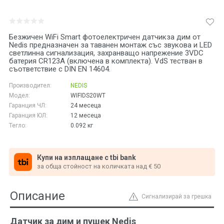
Безжичен WiFi Smart фотоелектричен датчикза дим от
Nedis предназначен за таванен монтаж със звукова и LED
светлинна сигнализация, захранващо напрежение 3VDC
батерия CR123A (включена в комплекта). VdS тестван в
съответствие с DIN EN 14604.
Производител:
NEDIS
Модел:
WIFIDS20WT
Гаранция ЧЛ:
24 месеца
Гаранция ЮЛ:
12 месеца
Тегло:
0.092
кг
Купи на изплащане с tbi bank
за обща стойност на количката над € 50
Описание
Сигнализирай за грешка
Датчик за дим и пушек Nedis