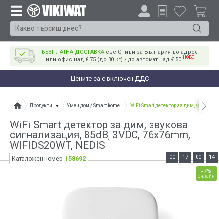
БЕЗПЛАТНА ДОСТАВКА
със Спиди за България до адрес
НОВО
или офис над € 75 (до 30 кг) • до автомат над € 50
Цените са с включен ДДС
Продукти
Умен дом / Smart home
WiFi Smart детектор за дим, звукова
WiFi Smart детектор за дим, звукова
сигнализация, 85dB, 3VDC, 76x76mm,
WIFIDS20WT, NEDIS
00
17
00
14
158692
Каталожен номер:
-7%
онлайн