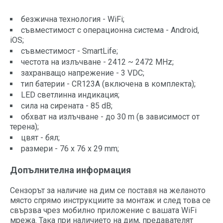
безжична технология - WiFi;
съвместимoст с операционна система - Android,
iOS;
съвместимост - SmartLife;
честота на излъчване - 2412 ~ 2472 MHz;
захранващо напрежение - 3 VDC;
тип батерии - CR123A (включенa в комплекта);
LED светлинна индикация;
сила на сирената - 85 dB;
обхват на излъчване - до 30 m (в зависимост от
терена);
цвят - бял;
размери - 76 x 76 x 29 mm;
Допълнителна информация
Сензорът за наличие на дим се поставя на желаното
място спрямо инструкциите за монтаж и след това се
свързва чрез мобилно приложение с вашата WiFi
мрежа. Така при наличието на дим, предавателят