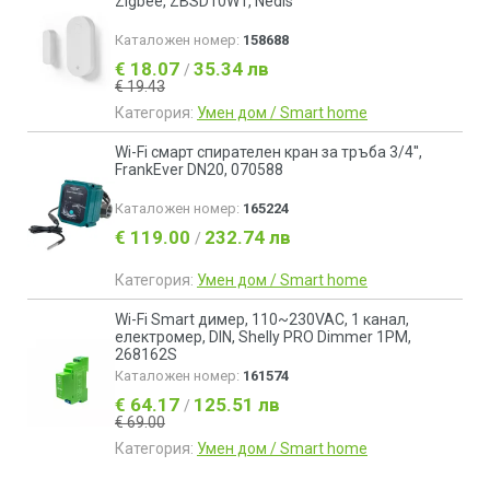
Zigbee, ZBSD10WT, Nedis
Каталожен номер:
158688
€ 18.07
35.34 лв
/
€ 19.43
Категория:
Умен дом / Smart home
Wi-Fi смарт спирателен кран за тръба 3/4'',
FrankEver DN20, 070588
Каталожен номер:
165224
€ 119.00
232.74 лв
/
Категория:
Умен дом / Smart home
Wi-Fi Smart димер, 110~230VAC, 1 канал,
електромер, DIN, Shelly PRO Dimmer 1PM,
268162S
Каталожен номер:
161574
€ 64.17
125.51 лв
/
€ 69.00
Категория:
Умен дом / Smart home