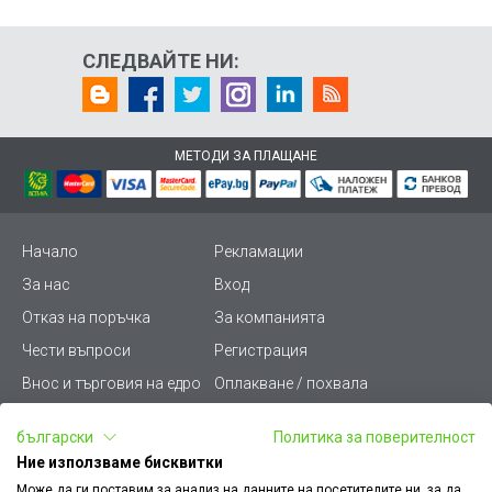
СЛЕДВАЙТЕ НИ:
МЕТОДИ ЗА ПЛАЩАНЕ
Начало
Рекламации
За нас
Вход
Отказ на поръчка
За компанията
Чести въпроси
Регистрация
Внос и търговия на едро
Оплакване / похвала
Лични данни
Викиват ПРО - (B2B)
български
Политика за поверителност
Условия за ползване
Срокове и доставка
Ние използваме бисквитки
Стани дистрибутор
КЗП
Може да ги поставим за анализ на данните на посетителите ни, за да