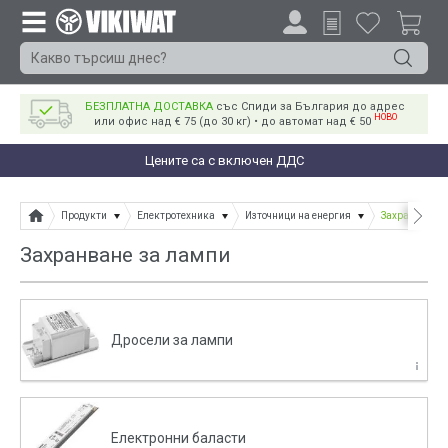
БЕЗПЛАТНА ДОСТАВКА
със Спиди за България до адрес
НОВО
или офис над € 75 (до 30 кг) • до автомат над € 50
Цените са с включен ДДС
Продукти
Електротехника
Източници на енергия
Захранване з
Захранване за лампи
Дросели за лампи
Електронни баласти