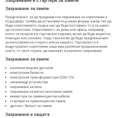
Захранване и стартери за лампи
Захранване за лампи
Преди всичко, за да преценим кое захранване за осветление е
подходящо, трябва да установим под каква форма, какъв тип ще
бъде осветлението, къде и как ще бъде поставено то и за какво
ще се използва. Осветлението за дома или офиса, например,
което се предлага в търговската мрежа, може да бъде акцентно,
помощно или основно. Също така може да бъде предназначено
за използване на открито или на закрито. Търговското и
индустриално осветление също има различни предназначения,
които, от своя страна, ще изискват и различно захранване.
Захранване за лампи
различни видове дросели;
електронни баласти;
електронни трансформатори 220V-12V;
запалващи устройства;
захранване за неон;
захранване за метал-халогенни лампи;
инвертори за луминесцентни кабели;
стартери за луминесцентни лампи;
дросел / баласт за лампи
Захранване и защита