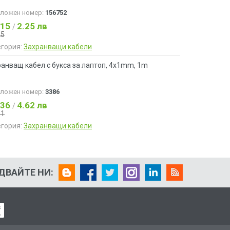
аложен номер:
156752
.15
2.25 лв
/
25
егория:
Захранващи кабели
анващ кабел с букса за лаптоп, 4x1mm, 1m
аложен номер:
3386
.36
4.62 лв
/
51
егория:
Захранващи кабели
ДВАЙТЕ НИ: