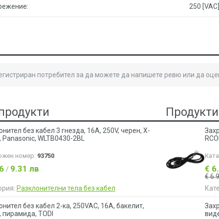
режение:
250 [VAC
регистриран потребител за да можете да напишете ревю или да оце
продукти
Продукти
нител без кабел 3 гнезда, 16А, 250V, черен, X-
Захр
a, Panasonic, WLTB0430-2BL
RCO
ожен номер:
93750
Кат
76
9.31 лв
€ 6
/
€ 6.
ория:
Разклонителни тела без кабел
Кат
онител без кабел 2-ка, 250VAC, 16A, бакелит,
Захр
, пирамида, TODI
вид