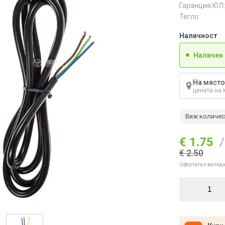
Гаранция ЮЛ:
Тегло:
Наличност
Наличен
На място
цената на 
Виж количе
€ 1.75
/
€ 2.50
Офертата е валидн