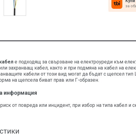
Купи
за об
кабел
е подходящ за свързване на електроуреди към елек
или захранващ кабел, както и при подмяна на кабел на еле
анващите кабели от този вид могат да бъдат с щепсел тип
форма на щепсела биват прав или Г-образен.
а информация
 риск от повреда или инцидент, при избор на типa кабел и 
стики