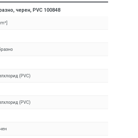
разно, черен, PVC 100848
mm²]
бразно
лхлорид (PVC)
лхлорид (PVC)
чен