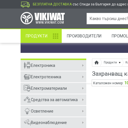
БЕЗПЛАТНА ДОСТАВКА
със Спиди за България до адрес и
ПРОДУКТИ
ПРОИЗВОДИТЕЛИ
ПРОМО
Продукти
К
Електроника
Захранващ к
Електротехника
1
Каталожен номер:
Електроматериали
Средства за автоматика
Осветление
Видеонаблюдение