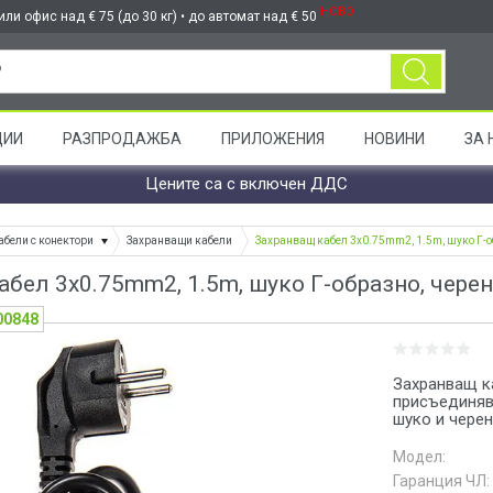
НОВО
ли офис над € 75 (до 30 кг) • до автомат над € 50
ЦИИ
РАЗПРОДАЖБА
ПРИЛОЖЕНИЯ
НОВИНИ
ЗА 
Цените са с включен ДДС
абели с конектори
Захранващи кабели
Захранващ кабел 3x0.75mm2, 1.5m, шуко Г-о
абел 3x0.75mm2, 1.5m, шуко Г-образно, черен
00848
Захранващ к
присъединяв
шуко и черен
Модел:
Гаранция ЧЛ: