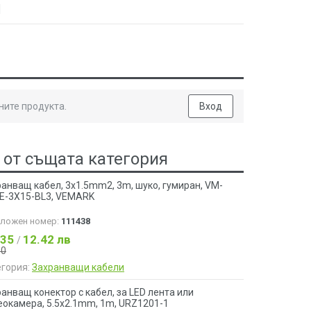
]
ните продукта.
Вход
 от същата категория
анващ кабел, 3x1.5mm2, 3m, шуко, гумиран, VM-
E-3X15-BL3, VEMARK
аложен номер:
111438
.35
12.42 лв
/
90
егория:
Захранващи кабели
анващ конектор с кабел, за LED лента или
еокамера, 5.5x2.1mm, 1m, URZ1201-1