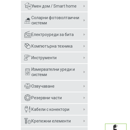
Умен дом / Smart home
Соларни фотоволтаични
системи
Електроуреди за бита
Компютърна техника
Инструменти
Измервателни уреди и
системи
Озвучаване
Резервни части
Кабели с конектори
Крепежни елементи