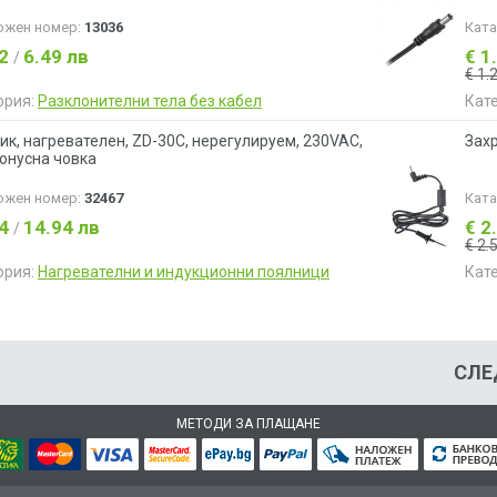
ожен номер:
13036
Кат
32
6.49 лв
€ 1
/
€ 1.
ория:
Разклонителни тела без кабел
Кат
ик, нагревателен, ZD-30С, нерегулируем, 230VAC,
Захр
конусна човка
ожен номер:
32467
Кат
64
14.94 лв
€ 2
/
€ 2.
ория:
Нагревателни и индукционни поялници
Кат
СЛЕ
МЕТОДИ ЗА ПЛАЩАНЕ