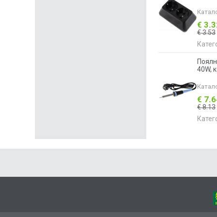
Катал
€ 3.
€ 3.53
Катег
Поялн
40W, 
Катал
€ 7.
€ 8.13
Катег