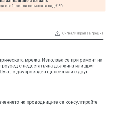
 на изплащане с tbi bank
ща стойност на количката над € 50
Сигнализирай за грешка
трическата мрежа. Използва се при ремонт на
ктроуред с недостатъчна дължина или друг
 Шуко, с двупроводен щепсел или с друг
сечението на проводниците се консултирайте