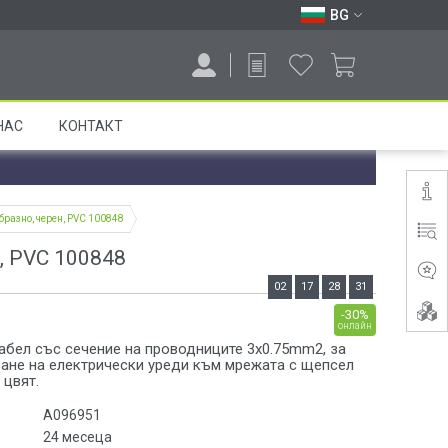
BG
НАС
КОНТАКТ
бразно, черен, PVC 100848
, PVC 100848
02
17
28
31
-30%
онлайн
абел със сечение на проводниците 3x0.75mm2, за
ане на електрически уреди към мрежата с щепсел
 цвят.
A096951
24 месеца