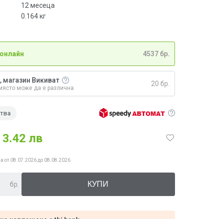
12 месеца
0.164
кг
 онлайн
4537 бр.
, магазин Викиват
20 бр.
място може да е различна
ства
3.42 лв
а от 08.07.2026 до 08.08.2026
бр.