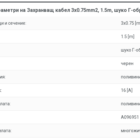
аметри на Захранващ кабел 3x0.75mm2, 1.5m, шуко Г-об
и и сечение:
3x0.75 [
1.5 [m]
шуко Г-о
черен
ия:
поливини
:
16 [A]
лата:
поливини
A096951
илата:
многожи