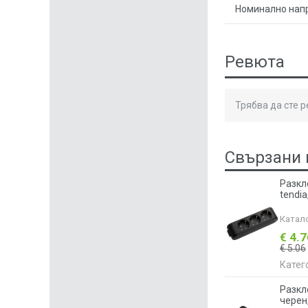
Номинално нап
Ревюта
Трябва да сте 
Свързани 
Разкло
tendi
Катал
€ 4.
€ 5.06
Катег
Разкл
черен